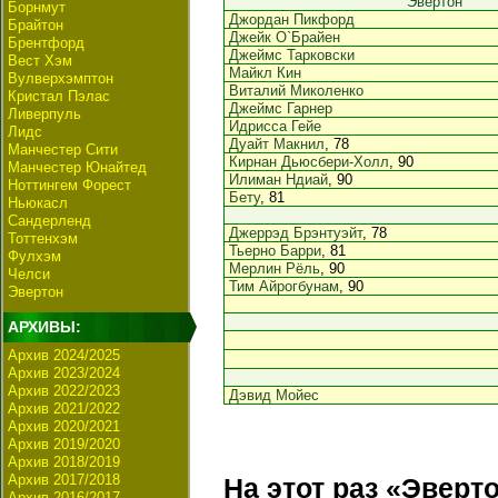
Эвертон
Борнмут
Джордан Пикфорд
Брайтон
Джейк О`Брайен
Брентфорд
Джеймс Тарковски
Вест Хэм
Майкл Кин
Вулверхэмптон
Виталий Миколенко
Кристал Пэлас
Джеймс Гарнер
Ливерпуль
Идрисса Гейе
Лидс
Дуайт Макнил
, 78
Манчестер Сити
Кирнан Дьюсбери-Холл
, 90
Манчестер Юнайтед
Илиман Ндиай
, 90
Ноттингем Форест
Бету
, 81
Ньюкасл
Сандерленд
Джеррэд Брэнтуэйт
, 78
Тоттенхэм
Тьерно Барри
, 81
Фулхэм
Мерлин Рёль
, 90
Челси
Тим Айрогбунам
, 90
Эвертон
АРХИВЫ:
Архив 2024/2025
Архив 2023/2024
Архив 2022/2023
Дэвид Мойес
Архив 2021/2022
Архив 2020/2021
Архив 2019/2020
Архив 2018/2019
Архив 2017/2018
На этот раз «Эверт
Архив 2016/2017