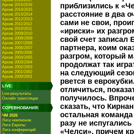
приблизились к «Че
Архив 2015/2016
Архив 2014/2015
расстояние в два о
Архив 2013/2014
Архив 2012/2013
сами не свои, прои
Архив 2011/2012
Архив 2010/2011
«ириски» их разгро
Архив 2009/2010
свой счет записал 
Архив 2008/2009
Архив 2007/2008
партнера, коим ока
Архив 2006/2007
Архив 2005/2006
разгром, который м
Архив 2004/2005
Архив 2003/2004
продолжат так игра
Архив 2002/2003
на следующий сезон
Архив 2001/2002
Архив 2000/2001
рвется в еврокубки
LIVE:
отличиться, показа
Live-результаты
получилось. Впроч
Онлайн трансляции
сказать, что Кирна
СОРЕВНОВАНИЯ:
остальная команда 
ЧМ 2026
Лига чемпионов
разу не испугались
Лига Европы
Лига конференций
«Челси», причем кру