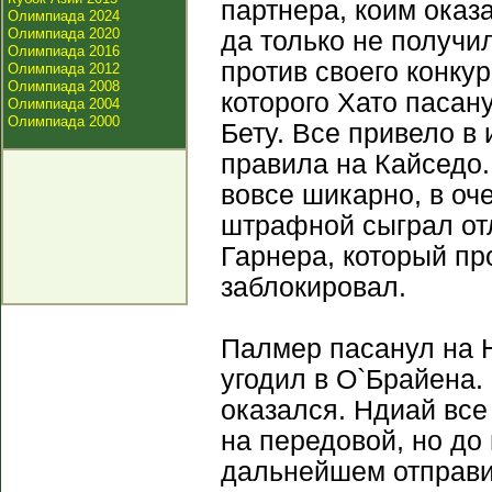
партнера, коим оказ
Олимпиада 2024
Олимпиада 2020
да только не получи
Олимпиада 2016
против своего конкур
Олимпиада 2012
Олимпиада 2008
которого Хато пасану
Олимпиада 2004
Олимпиада 2000
Бету. Все привело в
правила на Кайседо.
вовсе шикарно, в оч
штрафной сыграл от
Гарнера, который пр
заблокировал.
Палмер пасанул на Н
угодил в О`Брайена.
оказался. Ндиай все
на передовой, но до 
дальнейшем отправи