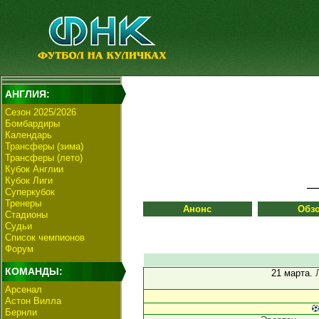
АНГЛИЯ:
Сезон 2025/2026
Бомбардиры
Календарь
Трансферы (зима)
Трансферы (лето)
Кубок Англии
Кубок Лиги
Суперкубок
Тренеры
Анонс
Обз
Стадионы
Судьи
Список чемпионов
Форум
КОМАНДЫ:
21 марта.
Арсенал
Астон Вилла
Бернли