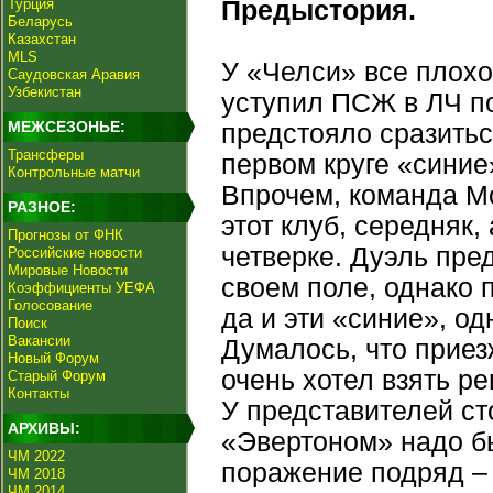
Турция
Предыстория.
Беларусь
Казахстан
MLS
У «Челси» все плохо
Саудовская Аравия
Узбекистан
уступил ПСЖ в ЛЧ по 
МЕЖСЕЗОНЬЕ:
предстояло сразитьс
Трансферы
первом круге «синие
Контрольные матчи
Впрочем, команда М
РАЗНОЕ:
этот клуб, середняк,
Прогнозы от ФНК
четверке. Дуэль пре
Российские новости
Мировые Новости
своем поле, однако 
Коэффициенты УЕФА
Голосование
да и эти «синие», од
Поиск
Вакансии
Думалось, что приез
Новый Форум
очень хотел взять р
Старый Форум
Контакты
У представителей ст
АРХИВЫ:
«Эвертоном» надо бы
ЧМ 2022
поражение подряд –
ЧМ 2018
ЧМ 2014