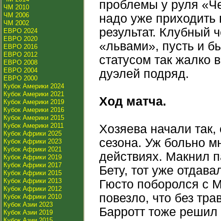
проблемы у руля «Че
ЧМ 2010
ЧМ 2006
надо уже приходить 
ЧМ 2002
результат. Клубный 
ЕВРО 2024
ЕВРО 2020
«львами», пусть и б
ЕВРО 2016
ЕВРО 2012
статусом так жалко 
ЕВРО 2008
ЕВРО 2004
дуэлей подряд.
ЕВРО 2000
Кубок Америки 2024
Кубок Америки 2021
Ход матча.
Кубок Америки 2019
Кубок Америки 2016
Кубок Америки 2015
Кубок Америки 2011
Хозяева начали так, 
Кубок Африки 2025
сезона. Уж больно м
Кубок Африки 2023
Кубок Африки 2021
действиях. Макнил 
Кубок Африки 2019
Кубок Африки 2017
Бету, тот уже отдава
Кубок Африки 2015
Кубок Африки 2013
Гюсто поборолся с М
Кубок Африки 2012
повезло, что без тр
Кубок Африки 2010
Кубок Азии 2023
Барротт тоже решил 
Кубок Азии 2019
Кубок Азии 2015