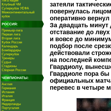
Лига наций
затеяли тактически
Клубный ЧМ
Суперкубок УЕФА
повернулась лицом
Межконтинентальный
кубок
оперативно вернул 
За двадцать минут 
РОССИЯ:
Премьер-лига
отставание до лвух
Первая лига
и вовсе до миниму
Вторая лига
Кубок России
подбор после срез
Календарь
Бомбардиры
действовали строже
Суперкубок
Тренеры
на последней комп
Судьи
Гвардиолу, вынесше
Стадионы
Сборная России
Гвардиоле пора бы 
ЧЕМПИОНАТЫ:
официальных матчах
Англия
перевес в четыре м
Германия
Испания
Италия
Франция
Нидерланды
Португалия