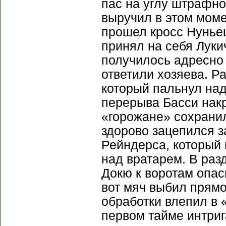
пас на углу штрафно
выручил в этом мом
прошел кросс Нуньеш
принял на себя Лукич
получилось адресно
ответили хозяева. Р
который пальнул над
перерыва Басси нак
«горожане» сохранил
здорово зацепился з
Рейндерса, который 
над вратарем. В раз
Докю к воротам опас
вот мяч выбил прямо
обработки влепил в 
первом тайме интриг