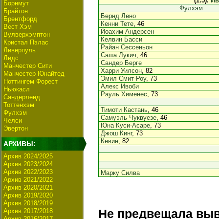
(1:5).
Ив
Борнмут
Фулхэм
Брайтон
Бернд Лено
Брентфорд
Кенни Тете
, 46
Вест Хэм
Йоахим Андерсен
Вулверхэмптон
Келвин Басси
Кристал Пэлас
Райан Сессеньон
Ливерпуль
Саша Лукич
, 46
Лидс
Сандер Берге
Манчестер Сити
Харри Уилсон
, 82
Манчестер Юнайтед
Эмил Смит-Роу
, 73
Ноттингем Форест
Алекс Ивоби
Ньюкасл
Рауль Хименес
, 73
Сандерленд
Тоттенхэм
Тимоти Кастань
, 46
Фулхэм
Самуэль Чуквуезе
, 46
Челси
Юна Куси-Асаре
, 73
Эвертон
Джош Кинг
, 73
Кевин
, 82
АРХИВЫ:
Архив 2024/2025
Архив 2023/2024
Архив 2022/2023
Марку Силва
Архив 2021/2022
Архив 2020/2021
Архив 2019/2020
Архив 2018/2019
Архив 2017/2018
Не предвещала выв
Архив 2016/2017