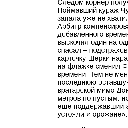
Следом корнер получ
Поймавший кураж Чу
запала уже не хвати
Арбитр компенсиров
добавленного времен
выскочил один на од
спасал – подстрахов
карточку Шерки нара
на флажке сменил Ф
времени. Тем не мен
последнюю оставшую
вратарской мимо Дон
метров по пустым, н
еще поддержавший ат
устояли «горожане».