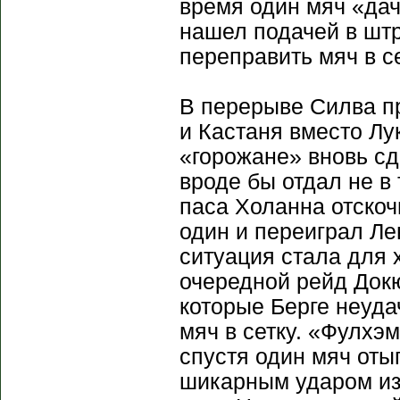
время один мяч «дач
нашел подачей в шт
переправить мяч в 
В перерыве Силва пр
и Кастаня вместо Лук
«горожане» вновь сд
вроде бы отдал не в
паса Холанна отскоч
один и переиграл Ле
ситуация стала для 
очередной рейд Докю
которые Берге неуда
мяч в сетку. «Фулхэ
спустя один мяч оты
шикарным ударом из