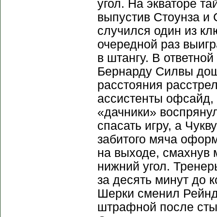
угол. На экваторе т
выпустив Стоунза и 
случился один из кл
очередной раз выигр
в штангу. В ответно
Бернарду Силвы доше
расстояния расстре
ассистенты офсайд, 
«дачники» воспрянул
спасать игру, а Чукв
забитого мяча офор
на выходе, смахнув 
нижний угол. Трене
за десять минут до 
Шерки сменил Рейнд
штрафной после стык