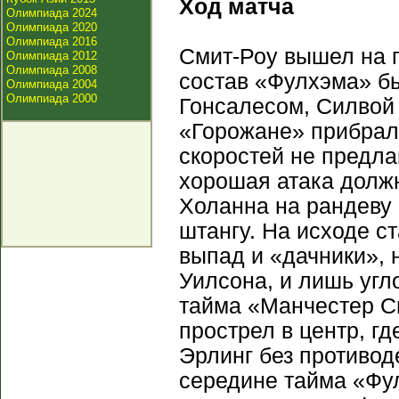
Ход матча
Олимпиада 2024
Олимпиада 2020
Олимпиада 2016
Смит-Роу вышел на 
Олимпиада 2012
Олимпиада 2008
состав «Фулхэма» бы
Олимпиада 2004
Олимпиада 2000
Гонсалесом, Силвой 
«Горожане» прибрали
скоростей не предла
хорошая атака должн
Холанна на рандеву 
штангу. На исходе с
выпад и «дачники», 
Уилсона, и лишь угл
тайма «Манчестер С
прострел в центр, г
Эрлинг без противод
середине тайма «Фул