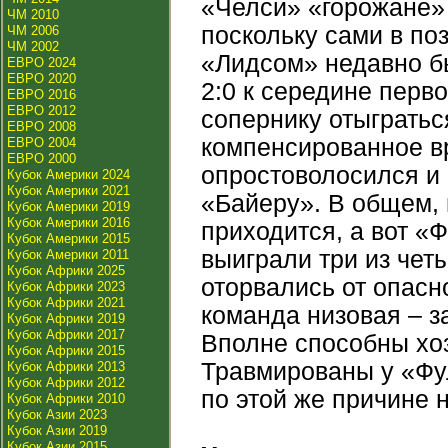
«Челси» «горожане» 
ЧМ 2010
поскольку сами в по
ЧМ 2006
ЧМ 2002
«Лидсом» недавно б
ЕВРО 2024
ЕВРО 2020
2:0 к середине перв
ЕВРО 2016
ЕВРО 2012
сопернику отыгратьс
ЕВРО 2008
компенсированное в
ЕВРО 2004
ЕВРО 2000
опростоволосился и 
Кубок Америки 2024
Кубок Америки 2021
«Байеру». В общем, 
Кубок Америки 2019
Кубок Америки 2016
приходится, а вот «Ф
Кубок Америки 2015
выиграли три из чет
Кубок Америки 2011
Кубок Африки 2025
оторвались от опас
Кубок Африки 2023
Кубок Африки 2021
команда низовая – з
Кубок Африки 2019
Кубок Африки 2017
Вполне способны хоз
Кубок Африки 2015
Травмированы у «Фу
Кубок Африки 2013
Кубок Африки 2012
по этой же причине 
Кубок Африки 2010
Кубок Азии 2023
Кубок Азии 2019
Кубок Азии 2015