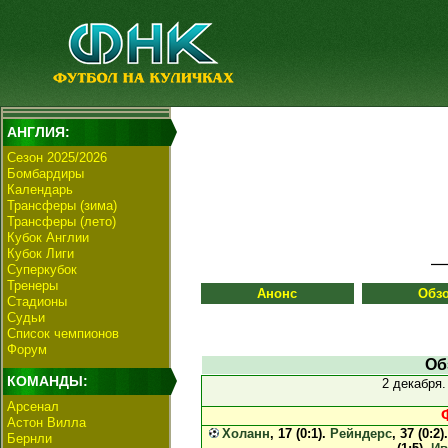
АНГЛИЯ:
Сезон 2025/2026
Бомбардиры
Календарь
Трансферы (зима)
Трансферы (лето)
Кубок Англии
Кубок Лиги
Суперкубок
Тренеры
Анонс
Обз
Стадионы
Судьи
Список чемпионов
Форум
Об
КОМАНДЫ:
2 декабря
Арсенал
Астон Вилла
Холанн
, 17 (0:1).
Рейндерс
, 37 (0:2)
Бернли