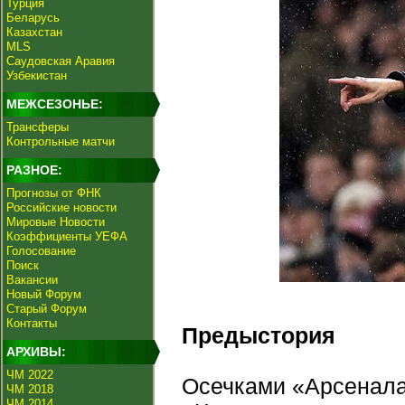
Турция
Беларусь
Казахстан
MLS
Саудовская Аравия
Узбекистан
МЕЖСЕЗОНЬЕ:
Трансферы
Контрольные матчи
РАЗНОЕ:
Прогнозы от ФНК
Российские новости
Мировые Новости
Коэффициенты УЕФА
Голосование
Поиск
Вакансии
Новый Форум
Старый Форум
Контакты
Предыстория
АРХИВЫ:
ЧМ 2022
Осечками «Арсенала
ЧМ 2018
ЧМ 2014