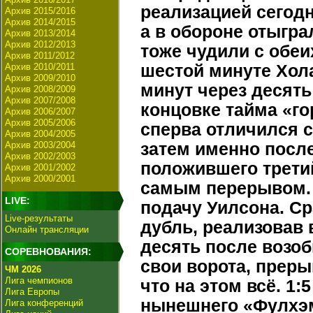
реализацией сегод
Архив 2015/2016
Архив 2014/2015
а в обороне отыгра
Архив 2013/2014
Архив 2012/2013
тоже чудили с обеи
Архив 2011/2012
Архив 2010/2011
шестой минуте Хола
Архив 2009/2010
минут через десять
Архив 2008/2009
Архив 2007/2008
концовке тайма «г
Архив 2006/2007
Архив 2005/2006
сперва отличился с
Архив 2004/2005
Архив 2003/2004
затем именно после
Архив 2002/2003
положившего трети
Архив 2001/2002
Архив 2000/2001
самым перерывом. 
LIVE:
подачу Уилсона. С
Live-результаты
дубль, реализовав 
Онлайн трансляции
десять после возоб
СОРЕВНОВАНИЯ:
свои ворота, преры
ЧМ 2026
Лига чемпионов
что на этом всё. 1:
Лига Европы
нынешнего «Фулхэм
Лига конференций