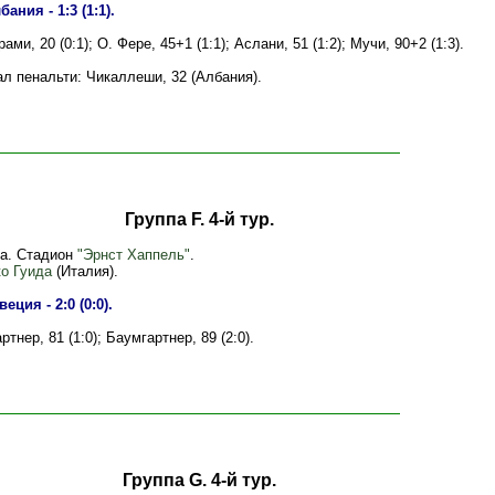
ания - 1:3 (1:1).
ами, 20 (0:1); О. Фере, 45+1 (1:1); Аслани, 51 (1:2); Мучи, 90+2 (1:3).
л пенальти: Чикаллеши, 32 (Албания).
Группа F. 4-й тур.
на. Стадион
"Эрнст Хаппель"
.
о Гуида
(Италия).
еция - 2:0 (0:0).
тнер, 81 (1:0); Баумгартнер, 89 (2:0).
Группа G. 4-й тур.