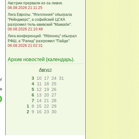
Австрии прервали из-за ливня.
06.08.2026 21:11:25
Лига Европы. "Ягеллония" обыграла
"Рейнджерс", а софийский ЦСКА
разгромил тель-авивский "Маккаби".
06.08.2026 21:10:48
Лига кoнференций. "Яблонец" обыграл
РФШ, а "Рапид" разгромил "Пайде".
06.08.2026 21:02:31
Архив новостей (
календарь
).
Август
3
10
17
24
31
м!
4
11
18
25
ю
5
12
19
26
6
13
20
27
7
14
21
28
1
8
15
22
29
2
9
16
23
30