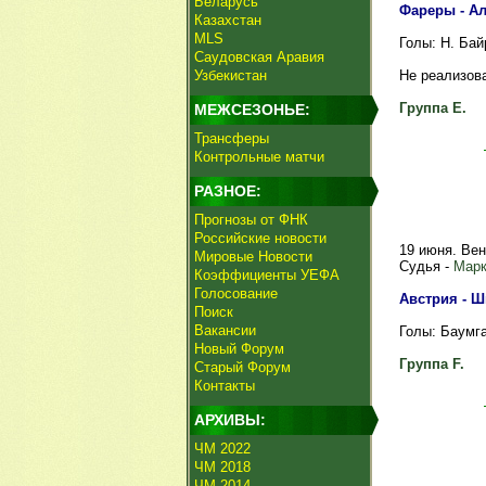
Беларусь
Фареры - Алб
Казахстан
MLS
Голы: Н. Байр
Саудовская Аравия
Узбекистан
Не реализова
Группа E.
МЕЖСЕЗОНЬЕ:
Трансферы
Контрольные матчи
РАЗНОЕ:
Прогнозы от ФНК
Российские новости
19 июня. Ве
Мировые Новости
Судья -
Марк
Коэффициенты УЕФА
Голосование
Австрия - Шв
Поиск
Вакансии
Голы: Баумгар
Новый Форум
Группа F.
Старый Форум
Контакты
АРХИВЫ:
ЧМ 2022
ЧМ 2018
ЧМ 2014