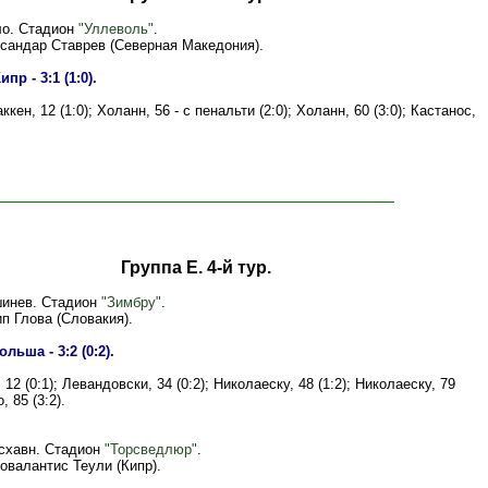
ло. Стадион
"Уллеволь"
.
ксандар Ставрев (Северная Македония).
пр - 3:1 (1:0).
кен, 12 (1:0); Холанн, 56 - с пенальти (2:0); Холанн, 60 (3:0); Кастанос,
Группа E. 4-й тур.
шинев. Стадион
"Зимбру"
.
п Глова (Словакия).
льша - 3:2 (0:2).
12 (0:1); Левандовски, 34 (0:2); Николаеску, 48 (1:2); Николаеску, 79
, 85 (3:2).
рсхавн. Стадион
"Торсведлюр"
.
овалантис Теули (Кипр).