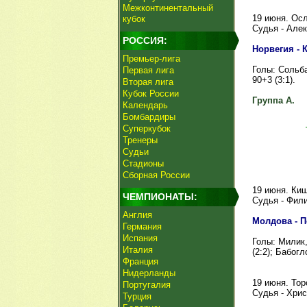
Межконтинентальный
19 июня. Ос
кубок
Судья - Але
РОССИЯ:
Норвегия - Ки
Премьер-лига
Голы: Сольбак
Первая лига
90+3 (3:1).
Вторая лига
Кубок России
Группа A.
Календарь
Бомбардиры
Суперкубок
Тренеры
Судьи
Стадионы
Сборная России
19 июня. Ки
ЧЕМПИОНАТЫ:
Судья - Фили
Англия
Молдова - По
Германия
Испания
Голы: Милик, 
Италия
(2:2); Бабогло
Франция
Нидерланды
19 июня. То
Португалия
Судья - Хрис
Турция