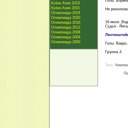
Голы: Боржеш
Кубок Азии 2019
Кубок Азии 2015
Не реализова
Олимпиада 2024
Олимпиада 2020
19 июня. Ва
Олимпиада 2016
Судья - Йига
Олимпиада 2012
Олимпиада 2008
Лихтенштейн 
Олимпиада 2004
Олимпиада 2000
Голы: Вавро, 
Группа J.
Теги:
Чемпио
По