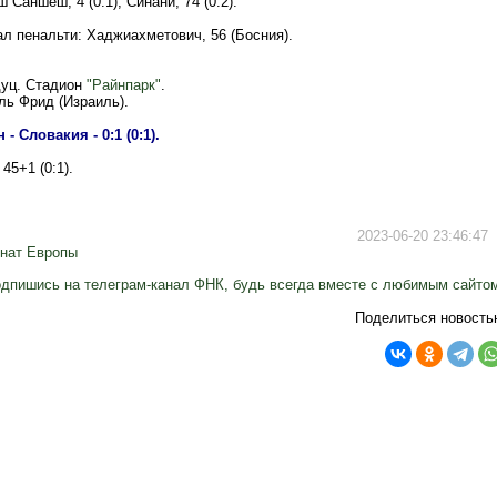
 Саншеш, 4 (0:1); Синани, 74 (0:2).
л пенальти: Хаджиахметович, 56 (Босния).
дуц. Стадион
"Райнпарк"
.
ль Фрид (Израиль).
- Словакия - 0:1 (0:1).
45+1 (0:1).
2023-06-20 23:46:47
нат Европы
дпишись на телеграм-канал ФНК, будь всегда вместе с любимым сайто
Поделиться новость