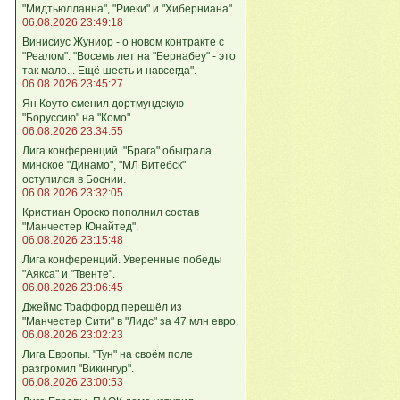
"Мидтьюлланна", "Риеки" и "Хиберниана".
06.08.2026 23:49:18
Винисиус Жуниор - о новом контракте с
"Реалом": "Восемь лет на "Бернабеу" - это
так мало... Ещё шесть и навсегда".
06.08.2026 23:45:27
Ян Коуто сменил дортмундскую
"Боруссию" на "Комо".
06.08.2026 23:34:55
Лига кoнференций. "Брага" обыграла
минское "Динамо", "МЛ Витебск"
оступился в Боснии.
06.08.2026 23:32:05
Кристиан Ороско пополнил состав
"Манчестер Юнайтед".
06.08.2026 23:15:48
Лига кoнференций. Уверенные победы
"Аякса" и "Твенте".
06.08.2026 23:06:45
Джеймс Траффорд перешёл из
"Манчестер Сити" в "Лидс" за 47 млн евро.
06.08.2026 23:02:23
Лига Европы. "Тун" на своём поле
разгромил "Викингур".
06.08.2026 23:00:53