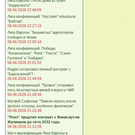
Лига Европы. ПАОК дома уступил
"Андерлехту".
06.08.2026 22:48:05
Лига конференций. "Аустрия" обыграла
"Бейтар".
06.08.2026 22:27:15
Лига Европы. "Бешикташ" вдесятером
победил в Чехии.
06.08.2026 22:05:16
Лига конференций. Победы
"Копенгагена", "Риги", "Гента", "Санкт-
Галлена" и "Хайдука".
06.08.2026 22:01:52
Родри согласовал личный контракт с
"Барселоной"?
06.08.2026 21:49:59
Лига конференций. "Тромсе" отправил
пять безответных мячей в ворота ЧФР.
06.08.2026 21:28:56
Матвей Сафонов: "Тяжело играть после
долгого отпуска, особенно физически".
06.08.2026 21:22:48
"Реал" продлил контракт с Винисиусом
Жуниором до лета 2032 года.
06.08.2026 21:12:56
Матч квалификации Лиги Европы в