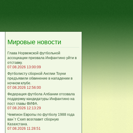
Мировые новости
Глава Норвежской футбольной
ассоциации призвала Инфантино уйти в
отставку.
07.08.2026 13:00:09
Футболисту сборной Англии Тоуни
предъявили обвинение в нападении в
ночном клубе.
07.08.2026 12:56:00
Федерация футбола Албании отозвала
поддержку кандидатуры Инфантино на
пост главы ФИФА.
07.08.2026 12:13:29
Чемпион Европы по футболу 1988 года
ван`т Схип возглавит сборную
Казахстана.
07.08.2026 11:28:51