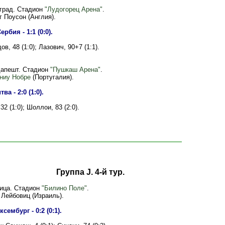
зград. Стадион
"Лудогорец Арена"
.
г Поусон (Англия).
ербия - 1:1 (0:0).
в, 48 (1:0); Лазович, 90+7 (1:1).
дапешт. Стадион
"Пушкаш Арена"
.
ниу Нобре
(Португалия).
ва - 2:0 (1:0).
32 (1:0); Шоллои, 83 (2:0).
Группа J. 4-й тур.
ница. Стадион
"Билино Поле"
.
 Лейбовиц (Израиль).
сембург - 0:2 (0:1).