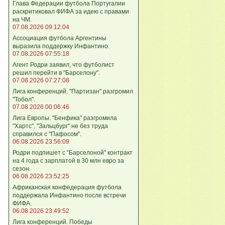
Глава Федерации футбола Португалии
раскритиковал ФИФА за идею с правами
на ЧМ.
07.08.2026 09:12:04
Ассоциация футбола Аргентины
выразила поддержку Инфантино.
07.08.2026 07:55:18
Агент Родри заявил, что футболист
решил перейти в "Барселону".
07.08.2026 07:27:08
Лига кoнференций. "Партизан" разгромил
"Тобол".
07.08.2026 00:06:46
Лига Европы. "Бенфика" разгромила
"Хартс", "Зальцбург" не без труда
справился с "Пафосом".
06.08.2026 23:56:09
Родри подпишет с "Барселоной" контракт
на 4 года с зарплатой в 30 млн евро за
сезон.
06.08.2026 23:52:25
Африканская конфедерация футбола
поддержала Инфантино после встречи
ФИФА.
06.08.2026 23:49:52
Лига кoнференций. Победы