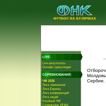
LIVE:
Live-результаты
Онлайн трансляции
Отбороч
СОРЕВНОВАНИЯ:
Молдовы
Сербии.
ЧМ 2026
Лига чемпионов
Лига Европы
Лига конференций
Лига наций
Клубный ЧМ
Суперкубок УЕФА