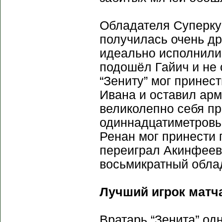
Обладателя Суперку
получилась очень д
идеально исполнили 
подошёл Гайич и не 
“Зениту” мог принес
Ивана и оставил арм
великолепно себя п
одиннадцатиметровы
Ренан мог принести 
переиграл Акинфеева
восьмикратный обла
Лучший игрок матча
Вратарь “Зенита” од