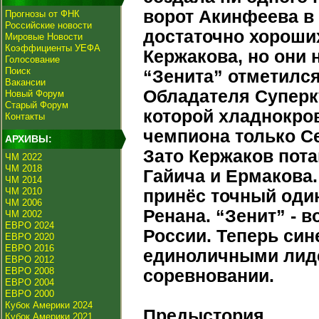
ворот Акинфеева в
Прогнозы от ФНК
Российские новости
достаточно хороши
Мировые Новости
Коэффициенты УЕФА
Кержакова, но они 
Голосование
Поиск
“Зенита” отметилс
Вакансии
Обладателя Суперк
Новый Форум
Старый Форум
которой хладнокров
Контакты
чемпиона только Се
АРХИВЫ:
Зато Кержаков пота
ЧМ 2022
ЧМ 2018
Гайича и Ермакова
ЧМ 2014
ЧМ 2010
принёс точный оди
ЧМ 2006
Ренана. “Зенит” - 
ЧМ 2002
ЕВРО 2024
России. Теперь си
ЕВРО 2020
ЕВРО 2016
единоличными лиде
ЕВРО 2012
ЕВРО 2008
соревновании.
ЕВРО 2004
ЕВРО 2000
Кубок Америки 2024
Предыстория.
Кубок Америки 2021