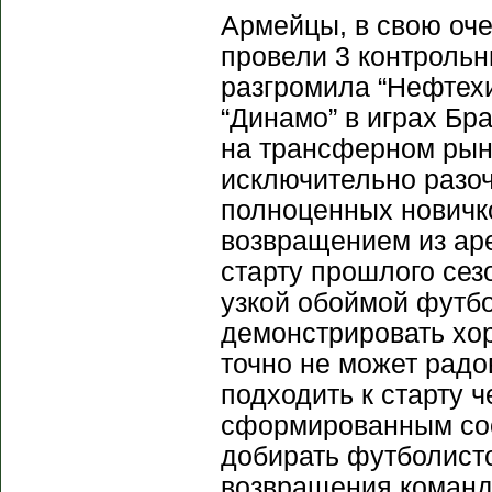
Армейцы, в свою оче
провели 3 контроль
разгромила “Нефтехи
“Динамо” в играх Бра
на трансферном рын
исключительно разоч
полноценных новичк
возвращением из аре
старту прошлого сез
узкой обоймой футбо
демонстрировать хор
точно не может радо
подходить к старту 
сформированным сос
добирать футболисто
возвращения команд