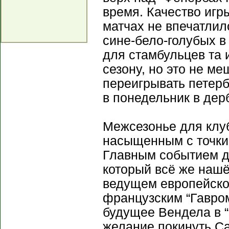
время. Качество игр
матчах не впечатли
сине-бело-голубых в 
для стамбульцев та 
сезону, но это не м
переигрывать петерб
в понедельник в дерб
Межсезонье для клу
насыщенным с точки
Главным событием дл
который всё же наш
ведущем европейско
французским “Гавро
будущее Вендела в “
желание покинуть Са