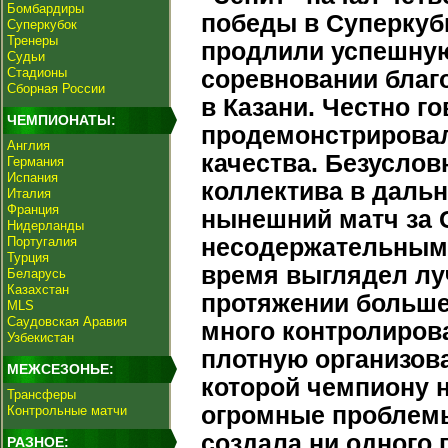
Бомбардиры
победы в Суперкуб
Суперкубок
Тренеры
продлили успешну
Судьи
Стадионы
соревновании благ
Сборная России
в Казани. Честно г
ЧЕМПИОНАТЫ:
продемонстрировал
Англия
качества. Безуслов
Германия
Испания
коллектива в даль
Италия
Франция
нынешний матч за
Нидерланды
Португалия
несодержательным 
Турция
время выглядел лу
Беларусь
Казахстан
протяжении больше
MLS
Саудовская Аравия
много контролиров
Узбекистан
плотную организов
МЕЖСЕЗОНЬЕ:
которой чемпиону 
Трансферы
огромные проблемы
Контрольные матчи
создала ни одного 
РАЗНОЕ: