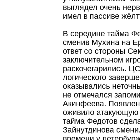
выглядел очень нерв
имел в пассиве жёлт
В середине тайма Фе
сменив Мухина на Е
ответ со стороны Се
заключительном игро
раскочегарились. ЦС
логического заверше
оказывались неточны
не отмечался запом
Акинфеева. Появлени
оживило атакующую и
тайма Федотов сдел
Зайнутдинова сменил
времени у петербур