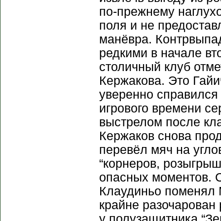
по-прежнему наглухо
поля и не предостав
манёвра. Контрвыпа
редкими в начале вт
столичный клуб отме
Кержакова. Это Гайи
уверенно справился 
игрового времени се
выстрелом после кла
Кержаков снова про
перевёл мяч на угло
“корнеров, розыгрыш
опасных моментов. 
Клаудиньо поменял М
крайне разочарован 
у полузащитника “Зе