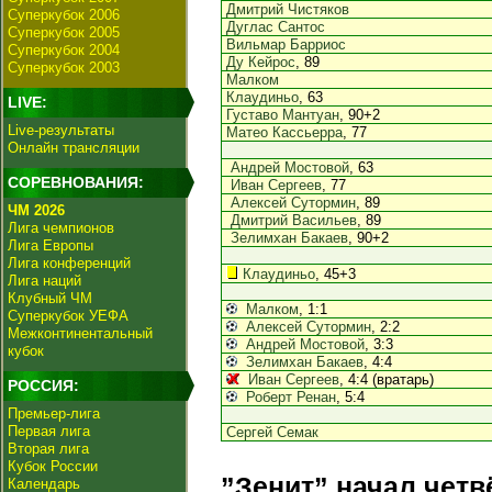
Дмитрий Чистяков
Суперкубок 2006
Дуглас Сантос
Суперкубок 2005
Вильмар Барриос
Суперкубок 2004
Ду Кейрос
, 89
Суперкубок 2003
Малком
Клаудиньо
, 63
LIVE:
Густаво Мантуан
, 90+2
Live-результаты
Матео Кассьерра
, 77
Онлайн трансляции
Андрей Мостовой
, 63
СОРЕВНОВАНИЯ:
Иван Сергеев
, 77
Алексей Сутормин
, 89
ЧМ 2026
Дмитрий Васильев
, 89
Лига чемпионов
Зелимхан Бакаев
, 90+2
Лига Европы
Лига конференций
Клаудиньо
, 45+3
Лига наций
Клубный ЧМ
Малком
, 1:1
Суперкубок УЕФА
Алексей Сутормин
, 2:2
Межконтинентальный
Андрей Мостовой
, 3:3
кубок
Зелимхан Бакаев
, 4:4
Иван Сергеев
, 4:4 (вратарь)
РОССИЯ:
Роберт Ренан
, 5:4
Премьер-лига
Первая лига
Сергей Семак
Вторая лига
Кубок России
”Зенит” начал четв
Календарь