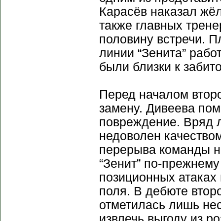
Карасёв наказал жёл
также главных трен
половину встречи. 
линии “Зенита” раб
были близки к забит
Перед началом втор
замену. Дивеева пом
повреждение. Вряд 
недоволен качеством
перерыва команды н
“Зенит” по-прежнему
позиционных атаках 
поля. В дебюте вто
отметилась лишь не
извлечь выгоду из р