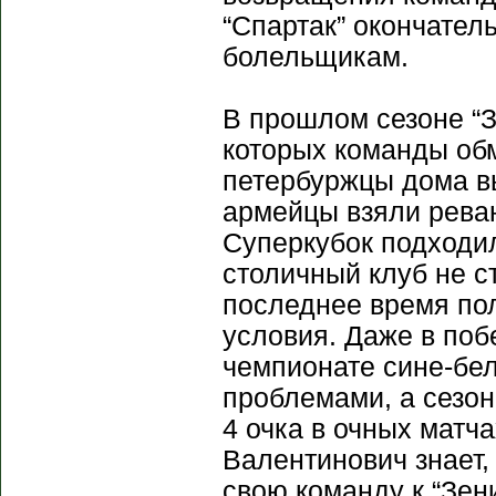
“Спартак” окончател
болельщикам.
В прошлом сезоне “З
которых команды об
петербуржцы дома вы
армейцы взяли реван
Суперкубок подходил
столичный клуб не с
последнее время пол
условия. Даже в поб
чемпионате сине-бел
проблемами, а сезон
4 очка в очных матч
Валентинович знает,
свою команду к “Зен