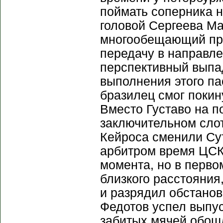
поймать соперника н
головой Сергеева Ма
многообещающий про
передачу в направле
перспективный выпад
выполнения этого па
бразилец смог покин
Вместо Густаво на п
заключительном сло
Кейроса сменили Су
арбитром время ЦСК
момента, но в перво
близкого расстояния
и разрядил обстанов
Федотов успел выпус
забитых мячей обош