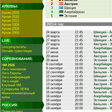
2
Австрия
АРХИВЫ:
3
Швеция
4
Азербайджан
Архив 2020
5
Эстония
Архив 2016
Архив 2012
2023-й год:
Архив 2008
Архив 2004
24 марта
22:45
Швеция - Бе
Архив 2000
24 марта
22:45
Австрия - А
27 марта
21:45
Швеция - А
LIVE:
27 марта
21:45
Австрия - Э
Live-результаты
17 июня
19:00
Азербайджан
Онлайн трансляции
17 июня
21:45
Бельгия - А
20 июня
21:45
Австрия - Ш
СОРЕВНОВАНИЯ:
20 июня
21:45
Эстония - Б
9 сентября
16:00
Азербайджан
ЧМ 2026
9 сентября
19:00
Эстония - Ш
Лига чемпионов
12 сентября
21:45
Бельгия - Э
Лига Европы
12 сентября
21:45
Швеция - Ав
Лига конференций
13 октября
19:00
Эстония - А
Лига наций
13 октября
21:45
Австрия - Б
Клубный ЧМ
16 октября
19:00
Азербайджан
Суперкубок УЕФА
16 октября
21:45
Бельгия - Ш
Межконтинентальный
16 ноября
20:00
Азербайджа
кубок
16 ноября
20:00
Эстония - А
19 ноября
20:00
Бельгия - А
РОССИЯ:
19 ноября
20:00
Швеция - Эс
Премьер-лига