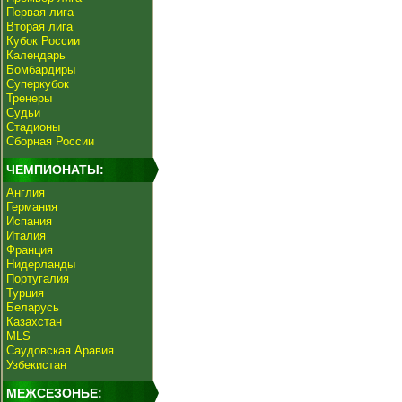
Первая лига
Вторая лига
Кубок России
Календарь
Бомбардиры
Суперкубок
Тренеры
Судьи
Стадионы
Сборная России
ЧЕМПИОНАТЫ:
Англия
Германия
Испания
Италия
Франция
Нидерланды
Португалия
Турция
Беларусь
Казахстан
MLS
Саудовская Аравия
Узбекистан
МЕЖСЕЗОНЬЕ: