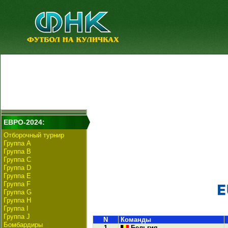
ЕВРО-2024:
Отборочный турнир
Группа А
Группа B
Группа C
Группа D
Группа E
Группа F
Группа G
Группа H
Группа I
Группа J
N
Команды
Бомбардиры
1
Бельгия