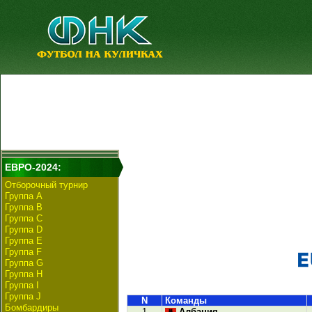
ЕВРО-2024:
Отборочный турнир
Группа А
Группа B
Группа C
Группа D
Группа E
Группа F
Группа G
Группа H
Группа I
Группа J
N
Команды
Бомбардиры
1
Албания