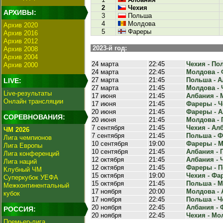
2
Чехия
АРХИВЫ:
3
Польша
4
Молдова
Архив 2020
5
Фареры
Архив 2016
Архив 2012
2023-й год:
Архив 2008
Архив 2004
24 марта
22:45
Чехия - Пол
Архив 2000
24 марта
22:45
Молдова - 
27 марта
21:45
Польша - А
LIVE:
27 марта
21:45
Молдова - Ч
Live-результаты
17 июня
21:45
Албания - 
Онлайн трансляции
17 июня
21:45
Фареры - Че
20 июня
21:45
Фареры - А
СОРЕВНОВАНИЯ:
20 июня
21:45
Молдова - 
7 сентября
21:45
Чехия - Алб
ЧМ 2026
7 сентября
21:45
Польша - Ф
Лига чемпионов
10 сентября
19:00
Фареры - М
Лига Европы
10 сентября
21:45
Албания - 
Лига конференций
12 октября
21:45
Албания - Ч
Лига наций
12 октября
21:45
Фареры - П
Клубный ЧМ
15 октября
19:00
Чехия - Фар
Суперкубок УЕФА
15 октября
21:45
Польша - М
Межконтинентальный
17 ноября
20:00
Молдова - 
кубок
17 ноября
22:45
Польша - Че
20 ноября
22:45
Албания - 
РОССИЯ:
20 ноября
22:45
Чехия - Мол
Премьер-лига