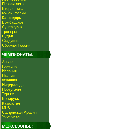
Первая лига
Вторая лига
Кубок России
Календарь
Бомбардиры
Суперкубок
Тренеры
Судьи
Стадионы
Сборная России
ЧЕМПИОНАТЫ:
Англия
Германия
Испания
Италия
Франция
Нидерланды
Португалия
Турция
Беларусь
Казахстан
MLS
Саудовская Аравия
Узбекистан
МЕЖСЕЗОНЬЕ: