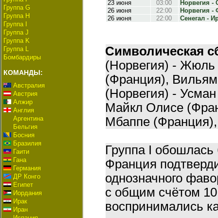
23 июня
03:00
Норвегия - С
Группа G
26 июня
22:00
Норвегия - 
Группа H
26 июня
22:00
Сенегал - Ир
Группа I
Группа J
Группа K
Символическая сб
Группа L
Бомбардиры
(Норвегия) - Жюль
КОМАНДЫ:
(Франция), Вильям
Австралия
(Норвегия) - Усман
Австрия
Алжир
Майкл Олисе (Фран
Англия
Аргентина
Мбаппе (Франция),
Бельгия
Босния
Бразилия
Группа I обошлась
Гаити
Гана
Франция подтверди
Германия
однозначного фаво
ДР Конго
Египет
с общим счётом 10
Иордания
Ирак
воспринимались ка
Иран
Испания