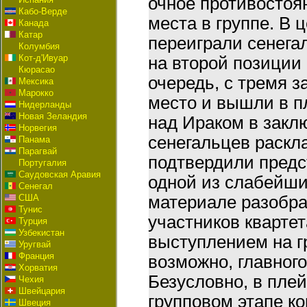
очное противостоя
Кабо-Верде
места в группе. В 
Канада
Катар
переиграли сенега
Колумбия
Кот-д'Ивуар
на второй позиции 
Кюрасао
очередь, с тремя 
Мексика
Марокко
место и вышли в п
Нидерланды
Новая Зеландия
над Ираком в закл
Норвегия
сенегальцев раскл
Панама
Парагвай
подтвердили предс
Португалия
Саудовская Аравия
одной из слабейши
Сенегал
США
материале разобра
Тунис
участников кварте
Турция
Узбекистан
выступлением на г
Уругвай
Франция
возможно, главног
Хорватия
Безусловно, в пле
Чехия
Швейцария
групповом этапе к
Швеция