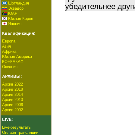
Шотландия
убедительнее друг
Эквадор
ЮАР
Южная Корея
Япония
Квалификация:
Европа
Азия
Африка
Южная Америка
КОНКАКАФ
Океания
АРХИВЫ:
Архив 2022
Архив 2018
Архив 2014
Архив 2010
Архив 2006
Архив 2002
LIVE:
Live-результаты
Онлайн трансляции