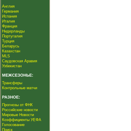
Англия
Германия
Испания
Италия
Франция
Нидерланды
Португалия
Турция
Беларусь
Казахстан
MLS
Саудовская Аравия
Узбекистан
МЕЖСЕЗОНЬЕ:
Трансферы
Контрольные матчи
РАЗНОЕ:
Прогнозы от ФНК
Российские новости
Мировые Новости
Коэффициенты УЕФА
Голосование
Поиск