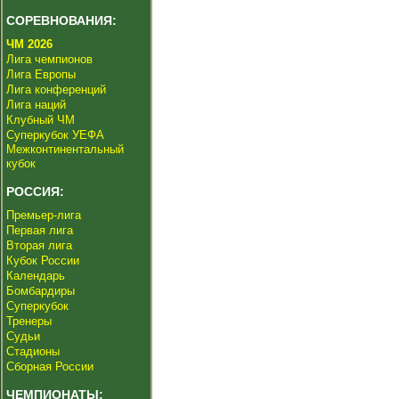
СОРЕВНОВАНИЯ:
ЧМ 2026
Лига чемпионов
Лига Европы
Лига конференций
Лига наций
Клубный ЧМ
Суперкубок УЕФА
Межконтинентальный
кубок
РОССИЯ:
Премьер-лига
Первая лига
Вторая лига
Кубок России
Календарь
Бомбардиры
Суперкубок
Тренеры
Судьи
Стадионы
Сборная России
ЧЕМПИОНАТЫ: