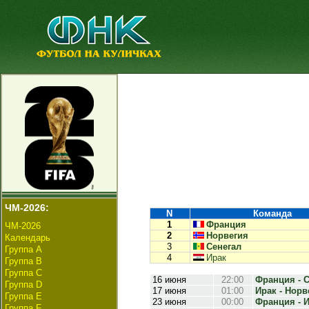
ЧМ-2026:
N
Команда
1
Франция
ЧМ-2026
2
Норвегия
Календарь
3
Сенегал
Группа А
4
Ирак
Группа B
Группа C
16 июня
22:00
Франция - С
Группа D
17 июня
01:00
Ирак - Норве
Группа E
23 июня
00:00
Франция - И
Группа F