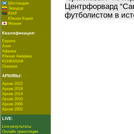
Шотландия
Центрфорвард “Са
Эквадор
футболистом в ист
ЮАР
Южная Корея
Япония
Квалификация:
Европа
Азия
Африка
Южная Америка
КОНКАКАФ
Океания
АРХИВЫ:
Архив 2022
Архив 2018
Архив 2014
Архив 2010
Архив 2006
Архив 2002
LIVE:
Live-результаты
Онлайн трансляции