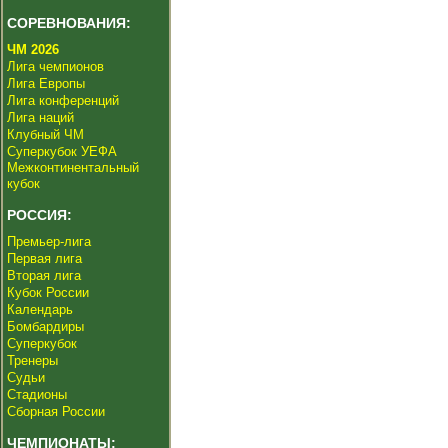
СОРЕВНОВАНИЯ:
ЧМ 2026
Лига чемпионов
Лига Европы
Лига конференций
Лига наций
Клубный ЧМ
Суперкубок УЕФА
Межконтинентальный
кубок
РОССИЯ:
Премьер-лига
Первая лига
Вторая лига
Кубок России
Календарь
Бомбардиры
Суперкубок
Тренеры
Судьи
Стадионы
Сборная России
ЧЕМПИОНАТЫ: