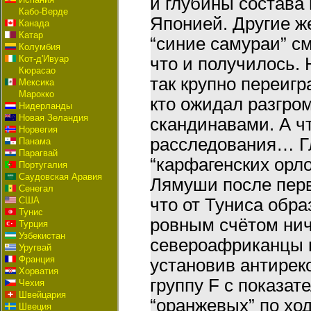
и глубины состава
Кабо-Верде
Японией. Другие ж
Канада
Катар
“синие самураи” с
Колумбия
Кот-д'Ивуар
что и получилось.
Кюрасао
так крупно переигр
Мексика
Марокко
кто ожидал разгро
Нидерланды
Новая Зеландия
скандинавами. А ч
Норвегия
расследования… Г
Панама
Парагвай
“карфагенских орл
Португалия
Саудовская Аравия
Лямуши после перв
Сенегал
США
что от Туниса обр
Тунис
ровным счётом ни
Турция
Узбекистан
североафриканцы н
Уругвай
Франция
установив антирек
Хорватия
группу F с показат
Чехия
Швейцария
“оранжевых” по хо
Швеция