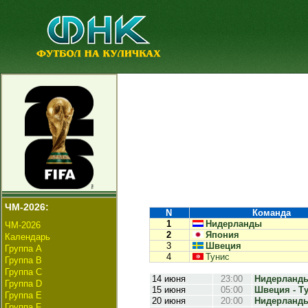
ЧМ-2026:
N
Команда
1
Нидерланды
ЧМ-2026
2
Япония
Календарь
3
Швеция
Группа А
4
Тунис
Группа B
Группа C
14 июня
23:00
Нидерланды 
Группа D
15 июня
05:00
Швеция - Ту
Группа E
20 июня
20:00
Нидерланды 
Группа F