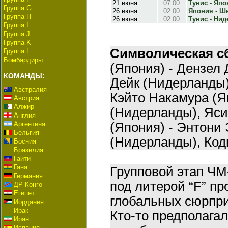
21 июня
07:00
Тунис - Япон
Группа G
26 июня
02:00
Япония - Шв
Группа H
26 июня
02:00
Тунис - Нид
Группа I
Группа J
Группа K
Символическая с
Группа L
Бомбардиры
(Япония) - Дензел
КОМАНДЫ:
Дейк (Нидерланды)
Австралия
Кэйто Накамура (Я
Австрия
Алжир
(Нидерланды), Яси
Англия
Аргентина
(Япония) - Энтони
Бельгия
(Нидерланды), Код
Босния
Бразилия
Гаити
Гана
Групповой этап ЧМ
Германия
под литерой “F” п
ДР Конго
Египет
глобальных сюрпри
Иордания
Ирак
Кто-то предполага
Иран
Испания