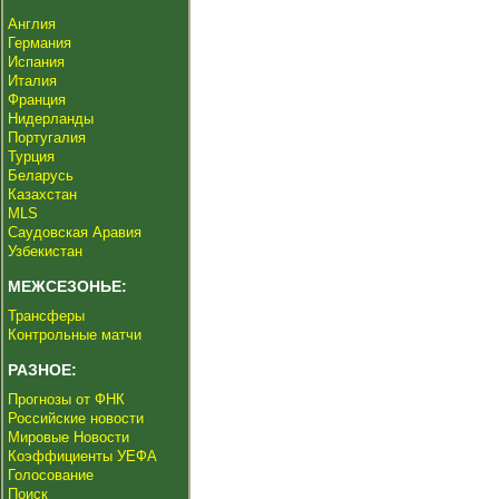
Англия
Германия
Испания
Италия
Франция
Нидерланды
Португалия
Турция
Беларусь
Казахстан
MLS
Саудовская Аравия
Узбекистан
МЕЖСЕЗОНЬЕ:
Трансферы
Контрольные матчи
РАЗНОЕ:
Прогнозы от ФНК
Российские новости
Мировые Новости
Коэффициенты УЕФА
Голосование
Поиск