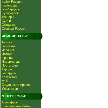
Кубок России
Календарь
Бомбардиры
Суперкубок
Тренеры
Судьи
Стадионы
Сборная России
ЧЕМПИОНАТЫ:
Англия
Германия
Испания
Италия
Франция
Нидерланды
Португалия
Турция
Беларусь
Казахстан
MLS
Саудовская Аравия
Узбекистан
МЕЖСЕЗОНЬЕ:
Трансферы
Контрольные матчи