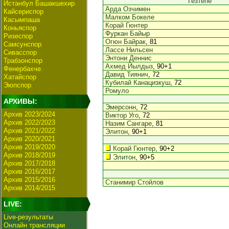
Гезтепе
Истанбул Башакшехир
Арда Озчимен
Кайсериспор
Малком Бокеле
Касымпаша
Корай Гюнтер
Коньяспор
Фуркан Байыр
Ризеспор
Огюн Байрак
, 81
Самсунспор
Лассе Нильсен
Сивасспор
Энтони Деннис
Трабзонспор
Ахмед Йылдыз
, 90+1
Фенербахче
Давид Тиянич
, 72
Хатайспор
Кубилай Канацизкуш
, 72
Эюпспор
Ромуло
АРХИВЫ:
Эмерсонн
, 72
Архив 2023/2024
Виктор Уго
, 72
Архив 2022/2023
Назим Сангаре
, 81
Архив 2021/2022
Элитон
, 90+1
Архив 2020/2021
Архив 2019/2020
Корай Гюнтер
, 90+2
Архив 2018/2019
Элитон
, 90+5
Архив 2017/2018
Архив 2016/2017
Архив 2015/2016
Станимир Стойлов
Архив 2014/2015
LIVE:
Live-результаты
Онлайн трансляции