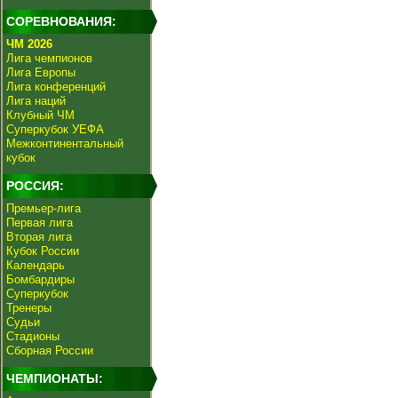
СОРЕВНОВАНИЯ:
ЧМ 2026
Лига чемпионов
Лига Европы
Лига конференций
Лига наций
Клубный ЧМ
Суперкубок УЕФА
Межконтинентальный
кубок
РОССИЯ:
Премьер-лига
Первая лига
Вторая лига
Кубок России
Календарь
Бомбардиры
Суперкубок
Тренеры
Судьи
Стадионы
Сборная России
ЧЕМПИОНАТЫ: