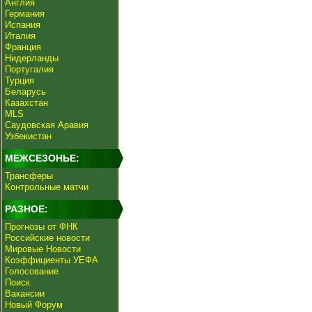
Англия
Германия
Испания
Италия
Франция
Нидерланды
Португалия
Турция
Беларусь
Казахстан
MLS
Саудовская Аравия
Узбекистан
МЕЖСЕЗОНЬЕ:
Трансферы
Контрольные матчи
РАЗНОЕ:
Прогнозы от ФНК
Российские новости
Мировые Новости
Коэффициенты УЕФА
Голосование
Поиск
Вакансии
Новый Форум