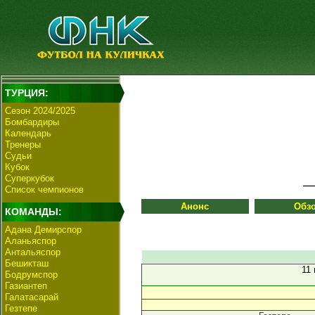
ТУРЦИЯ:
Сезон 2024/2025
Бомбардиры
Календарь
Тренеры
Судьи
Кубок
Суперкубок
Список чемпионов
Анонс
Обз
КОМАНДЫ:
Адана Демирспор
Аланьяспор
Антальяспор
Бешикташ
11
Бодрумспор
Газиантеп
Галатасарай
Гезтепе