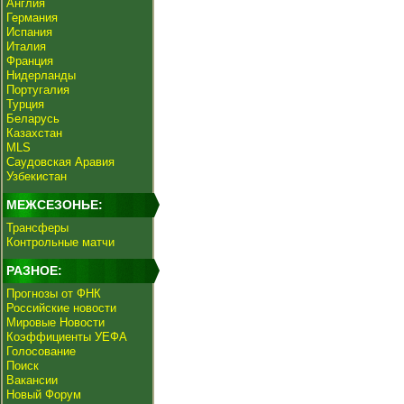
Англия
Германия
Испания
Италия
Франция
Нидерланды
Португалия
Турция
Беларусь
Казахстан
MLS
Саудовская Аравия
Узбекистан
МЕЖСЕЗОНЬЕ:
Трансферы
Контрольные матчи
РАЗНОЕ:
Прогнозы от ФНК
Российские новости
Мировые Новости
Коэффициенты УЕФА
Голосование
Поиск
Вакансии
Новый Форум