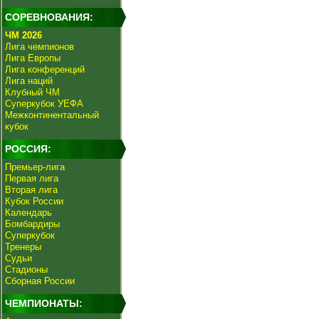
СОРЕВНОВАНИЯ:
ЧМ 2026
Лига чемпионов
Лига Европы
Лига конференций
Лига наций
Клубный ЧМ
Суперкубок УЕФА
Межконтинентальный
кубок
РОССИЯ:
Премьер-лига
Первая лига
Вторая лига
Кубок России
Календарь
Бомбардиры
Суперкубок
Тренеры
Судьи
Стадионы
Сборная России
ЧЕМПИОНАТЫ: