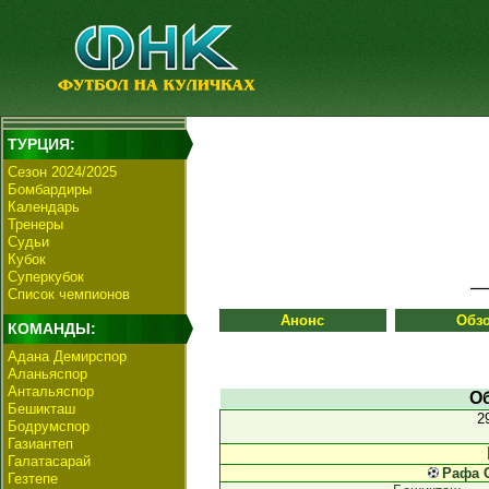
ТУРЦИЯ:
Сезон 2024/2025
Бомбардиры
Календарь
Тренеры
Судьи
Кубок
Суперкубок
Список чемпионов
Анонс
Обз
КОМАНДЫ:
Адана Демирспор
Аланьяспор
Антальяспор
О
Бешикташ
2
Бодрумспор
Газиантеп
Галатасарай
Рафа 
Гезтепе