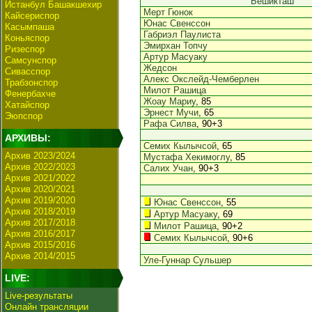
Бешикташ
Истанбул Башакшехир
Мерт Гюнок
Кайсериспор
Юнас Свенссон
Касымпаша
Габриэл Паулиста
Коньяспор
Эмирхан Топчу
Ризеспор
Артур Масуаку
Самсунспор
Жедсон
Сивасспор
Алекс Окслейд-Чемберлен
Трабзонспор
Милот Рашица
Фенербахче
Жоау Мариу
, 85
Хатайспор
Эрнест Мучи
, 65
Эюпспор
Рафа Силва
, 90+3
АРХИВЫ:
Семих Кылычсой
, 65
Архив 2023/2024
Мустафа Хекимоглу
, 85
Архив 2022/2023
Салих Учан
, 90+3
Архив 2021/2022
Архив 2020/2021
Архив 2019/2020
Юнас Свенссон
, 55
Архив 2018/2019
Артур Масуаку
, 69
Архив 2017/2018
Милот Рашица
, 90+2
Архив 2016/2017
Семих Кылычсой
, 90+6
Архив 2015/2016
Архив 2014/2015
Уле-Гуннар Сульшер
LIVE:
Live-результаты
Онлайн трансляции