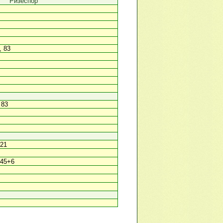
Ризеспор
, 83
 83
 21
 45+6