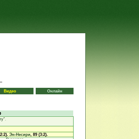
Видео
Онлайн
р
у".
(2:2).
Эн-Несири
, 89 (3:2).