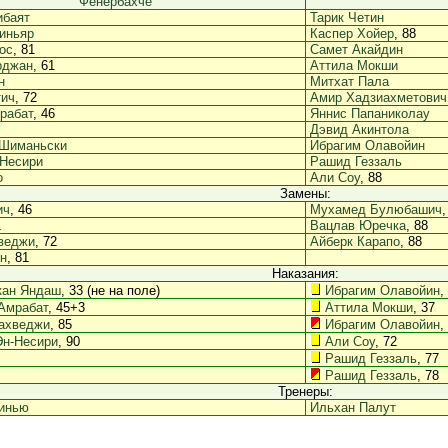
Фенербахче
ибаят
Тарик Четин
иньяр
Каспер Хойер
, 88
ос
, 81
Самет Акайдин
рджан
, 61
Аттила Мокши
н
Митхат Пала
тич
, 72
Амир Хадзиахметович
рабат
, 46
Яннис Папаниколау
Дэвид Акинтола
 Шиманьски
Ибрагим Олавойин
Несири
Рашид Геззаль
о
Али Соу
, 88
Замены:
ич
, 46
Мухамед Булюбашич
,
1
Вацлав Юречка
, 88
веджи
, 72
Айберк Карапо
, 88
н
, 81
Наказания:
кан Яндаш
, 33 (не на поле)
Ибрагим Олавойин
,
Амрабат
, 45+3
Аттила Мокши
, 37
ахведжи
, 85
Ибрагим Олавойин
,
н-Несири
, 90
Али Соу
, 72
Рашид Геззаль
, 77
Рашид Геззаль
, 78
Тренеры:
инью
Ильхан Палут