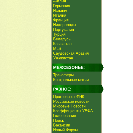
Англия
Германия
Испания
Италия
Франция
Нидерланды
Португалия
Турция
Беларусь
Казахстан
MLS
Саудовская Аравия
Узбекистан
МЕЖСЕЗОНЬЕ:
Трансферы
Контрольные матчи
РАЗНОЕ:
Прогнозы от ФНК
Российские новости
Мировые Новости
Коэффициенты УЕФА
Голосование
Поиск
Вакансии
Новый Форум