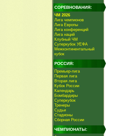
СОРЕВНОВАНИЯ:
ЧМ 2026
Лига чемпионов
Лига Европы
Лига конференций
Лига наций
Клубный ЧМ
Суперкубок УЕФА
Межконтинентальный
кубок
РОССИЯ:
Премьер-лига
Первая лига
Вторая лига
Кубок России
Календарь
Бомбардиры
Суперкубок
Тренеры
Судьи
Стадионы
Сборная России
ЧЕМПИОНАТЫ: