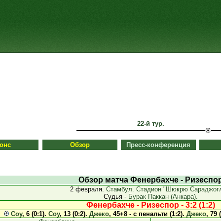
22-й тур.
онс
Обзор
Пресс-конференция
Обзор матча Фенербахче - Ризеспо
2 февраля.
Стамбул. Стадион "Шюкрю Сараджогл
Судья -
Бурак Паккан (Анкара).
Фенербахче - Ризеспор - 3:2 (1:2)
Соу
, 6 (0:1).
Соу
, 13 (0:2).
Джеко
, 45+8 - с пенальти (1:2).
Джеко
, 79 