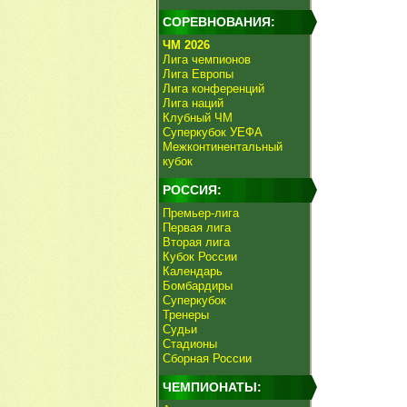
СОРЕВНОВАНИЯ:
ЧМ 2026
Лига чемпионов
Лига Европы
Лига конференций
Лига наций
Клубный ЧМ
Суперкубок УЕФА
Межконтинентальный
кубок
РОССИЯ:
Премьер-лига
Первая лига
Вторая лига
Кубок России
Календарь
Бомбардиры
Суперкубок
Тренеры
Судьи
Стадионы
Сборная России
ЧЕМПИОНАТЫ: