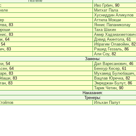
Гезтепе
с
Иво Грбич
, 90
келе
Митхат Пала
Хусниддин Аликулов
ер
Аттила Мокши
лва
, 83
Яннис Папаниколау
ироши
Таха Шахин
нис
, 83
Амир Хадзиахметович
ак
, 64
Дэвид Акинтола
, 61
, 54
Ибрагим Олавойин
, 82
ич
, 83
Рашид Геззаль
, 86
Али Соу
, 82
Замены:
ки
, 54
Дал Варесанович
, 46
ьсен
, 64
Бенхур Кесер
, 61
аре
, 83
Мухамед Булюбашич
,
йбаши
, 83
Вацлав Юречка
, 82
ган
, 83
Эмреджан Булут
, 86
Тарик Четин
, 90
Наказания:
Тренеры:
Стойлов
Ильхан Палут