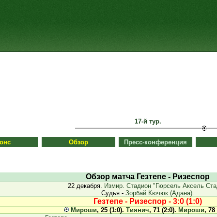
17-й тур.
онс
Обзор
Пресс-конференция
Обзор матча Гезтепе - Ризеспор
22 декабря.
Измир. Стадион "Гюрсель Аксель Ста
Судья -
Зорбай Кючюк (Адана).
Гезтепе - Ризеспор - 3:0 (1:0)
Мироши
, 25 (1:0).
Тиянич
, 71 (2:0).
Мироши
, 78 