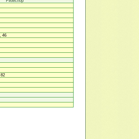
Ризеспор
, 46
 82