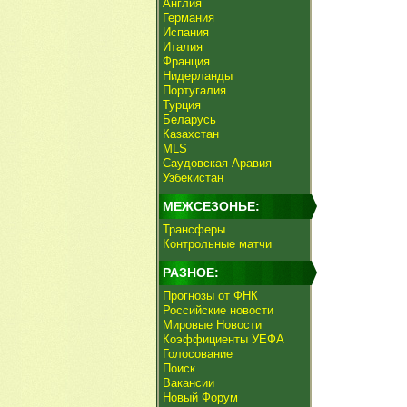
Англия
Германия
Испания
Италия
Франция
Нидерланды
Португалия
Турция
Беларусь
Казахстан
MLS
Саудовская Аравия
Узбекистан
МЕЖСЕЗОНЬЕ:
Трансферы
Контрольные матчи
РАЗНОЕ:
Прогнозы от ФНК
Российские новости
Мировые Новости
Коэффициенты УЕФА
Голосование
Поиск
Вакансии
Новый Форум