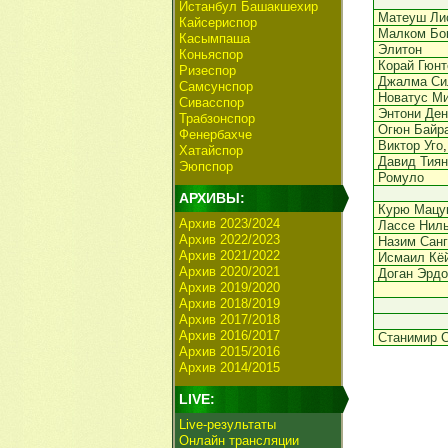
Истанбул Башакшехир
Матеуш Ли
Кайсериспор
Малком Бо
Касымпаша
Элитон
Коньяспор
Корай Гюнт
Ризеспор
Джалма Си
Самсунспор
Новатус М
Сивасспор
Энтони Ден
Трабзонспор
Огюн Байр
Фенербахче
Виктор Уго
Хатайспор
Давид Тиян
Эюпспор
Ромуло
АРХИВЫ:
Курю Мацу
Архив 2023/2024
Лассе Нил
Архив 2022/2023
Назим Санг
Архив 2021/2022
Исмаил Кё
Архив 2020/2021
Доган Эрдо
Архив 2019/2020
Архив 2018/2019
Архив 2017/2018
Архив 2016/2017
Станимир 
Архив 2015/2016
Архив 2014/2015
LIVE:
Live-результаты
Онлайн трансляции