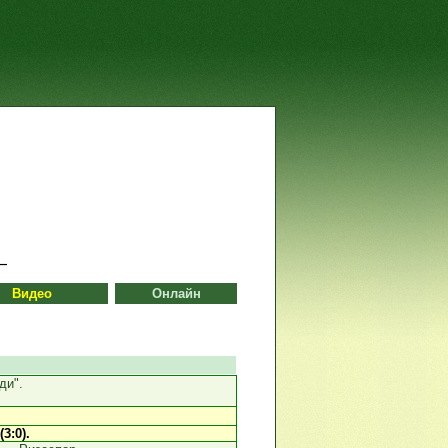
Видео
Онлайн
ди".
(3:0).