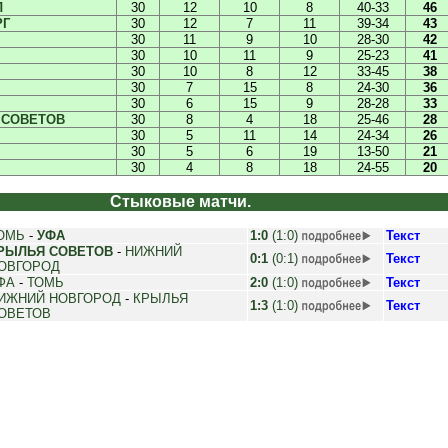
Л
30
12
10
8
40-33
46
РГ
30
12
7
11
39-34
43
30
11
9
10
28-30
42
30
10
11
9
25-23
41
30
10
8
12
33-45
38
30
7
15
8
24-30
36
30
6
15
9
28-28
33
 СОВЕТОВ
30
8
4
18
25-46
28
30
5
11
14
24-34
26
30
5
6
19
13-50
21
30
4
8
18
24-55
20
Стыковые матчи.
ОМЬ
-
УФА
1:0
(1:0)
Текст
РЫЛЬЯ СОВЕТОВ
-
НИЖНИЙ
0:1
(0:1)
Текст
ОВГОРОД
ФА
-
ТОМЬ
2:0
(1:0)
Текст
ИЖНИЙ НОВГОРОД
-
КРЫЛЬЯ
1:3
(1:0)
Текст
ОВЕТОВ