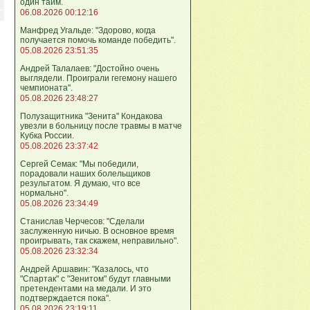
один тайм.
06.08.2026 00:12:16
Манфред Угальде: "Здорово, когда
получается помочь команде победить".
05.08.2026 23:51:35
Андрей Талалаев: "Достойно очень
выглядели. Проиграли гегемону нашего
чемпионата".
05.08.2026 23:48:27
Полузащитника "Зенита" Кондакова
увезли в больницу после травмы в матче
Кубка России.
05.08.2026 23:37:42
Сергей Семак: "Мы победили,
порадовали наших болельщиков
результатом. Я думаю, что все
нормально".
05.08.2026 23:34:49
Станислав Черчесов: "Сделали
заслуженную ничью. В основное время
проигрывать, так скажем, неправильно".
05.08.2026 23:32:34
Андрей Аршавин: "Казалось, что
"Спартак" с "Зенитом" будут главными
претендентами на медали. И это
подтверждается пока".
05.08.2026 23:19:11