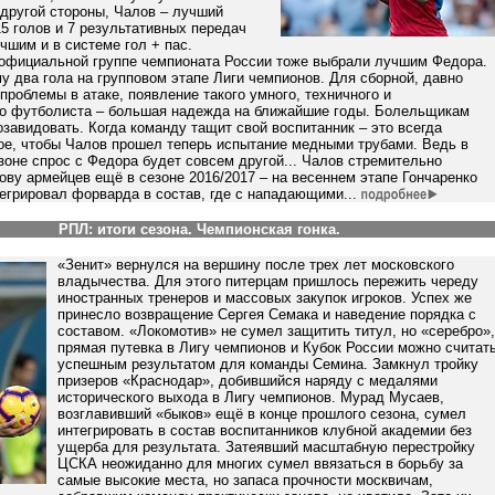
 другой стороны, Чалов – лучший
15 голов и 7 результативных передач
чшим и в системе гол + пас.
официальной группе чемпионата России тоже выбрали лучшим Федора.
у два гола на групповом этапе Лиги чемпионов. Для сборной, давно
роблемы в атаке, появление такого умного, техничного и
го футболиста – большая надежда на ближайшие годы. Болельщикам
авидовать. Когда команду тащит свой воспитанник – это всегда
ное, чтобы Чалов прошел теперь испытание медными трубами. Ведь в
оне спрос с Федора будет совсем другой... Чалов стремительно
ову армейцев ещё в сезоне 2016/2017 – на весеннем этапе Гончаренко
егрировал форварда в состав, где с нападающими...
РПЛ: итоги сезона. Чемпионская гонка.
«Зенит» вернулся на вершину после трех лет московского
владычества. Для этого питерцам пришлось пережить череду
иностранных тренеров и массовых закупок игроков. Успех же
принесло возвращение Сергея Семака и наведение порядка с
составом. «Локомотив» не сумел защитить титул, но «серебро»,
прямая путевка в Лигу чемпионов и Кубок России можно считат
успешным результатом для команды Семина. Замкнул тройку
призеров «Краснодар», добившийся наряду с медалями
исторического выхода в Лигу чемпионов. Мурад Мусаев,
возглавивший «быков» ещё в конце прошлого сезона, сумел
интегрировать в состав воспитанников клубной академии без
ущерба для результата. Затеявший масштабную перестройку
ЦСКА неожиданно для многих сумел ввязаться в борьбу за
самые высокие места, но запаса прочности москвичам,