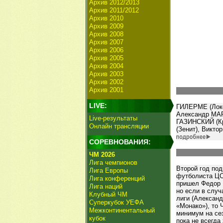
Архив 2012/2013
Архив 2011/2012
Архив 2010
Архив 2009
Архив 2008
Архив 2007
Архив 2006
Архив 2005
Архив 2004
Архив 2003
Архив 2002
Архив 2001
LIVE:
ГИЛЕРМЕ (Локо
Александр МАР
Live-результаты
ГАЗИНСКИЙ (Кр
Онлайн трансляции
(Зенит), Викт
СОРЕВНОВАНИЯ:
ЧМ 2026
Лига чемпионов
Второй год по
Лига Европы
футболиста ЦС
Лига конференций
пришел Федор Ч
Лига наций
но если в случ
Клубный ЧМ
лиги (Александ
Суперкубок УЕФА
«Монако»), то
Межконтинентальный
минимум на сез
кубок
пока не всегда