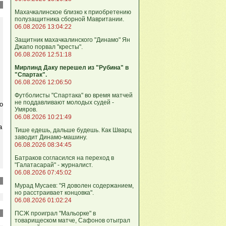
Махачкалинское близко к приобретению
полузащитника сборной Мавритании.
06.08.2026 13:04:22
Защитник махачкалинского "Динамо" Ян
Джапо порвал "кресты".
06.08.2026 12:51:18
Мирлинд Даку перешел из "Рубина" в
"Спартак".
06.08.2026 12:06:50
Футболисты "Спартака" во время матчей
не поддавливают молодых судей -
о
Умяров.
06.08.2026 10:21:49
а
Тише едешь, дальше будешь. Как Шварц
заводит Динамо-машину.
06.08.2026 08:34:45
Батраков согласился на переход в
"Галатасарай" - журналист.
06.08.2026 07:45:02
Мурад Мусаев: "Я доволен содержанием,
но расстраивает концовка".
06.08.2026 01:02:24
ПСЖ проиграл "Мальорке" в
товарищеском матче, Сафонов отыграл