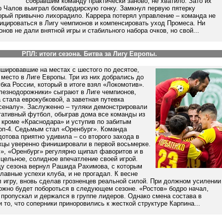
собравшим команду практически заново, не хватило. Зато их
 Чалов выиграл бомбардирскую гонку. Замкнул первую пятерку
орый привычно лихорадило. Каррера потерял управление – команда не
ицироваться в Лигу чемпионов и компенсировать уход Промеса. Ни
онов не дали внятной игры и стабильного набора очков, но свой...
РПЛ: итоги сезона. Битва за Лигу Европы.
шировавшие на местах с шестого по десятое,
 место в Лиге Европы. Три из них добрались до
ка России, который в итоге взял «Локомотив».
лезнодорожники» сыграют в Лиге чемпионов,
 стала еврокубковой, а заветная путевка
сеналу». Заслуженно – туляки демонстрировали
тативный футбол, обыграв дома все команды из
 кроме «Краснодара» и уступив по забитым
топ-4. Седьмым стал «Оренбург». Команда
това приятно удивила – со второго захода в
жцы уверенно финишировали в первой восьмерке.
л», «Оренбург» регулярно щипал фаворитов и в
цельное, солидное впечатление своей игрой.
ду сезона вернул Рашида Рахимова, с которым
лавные успехи клуба, и не прогадал. К весне
 игру, вновь сделав грозненцев реальной силой. При должном усилении
ожно будет побороться в следующем сезоне. «Ростов» бодро начал,
 пропускал и держался в группе лидеров. Однако смена состава в
 то, что соперники приноровились к жесткой структуре Карпина...