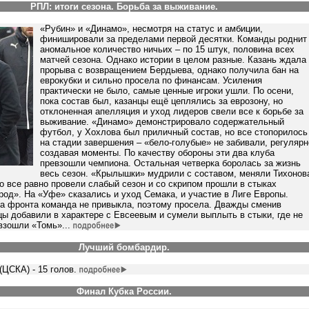
РПЛ: итоги сезона. Борьба за выживание.
«Рубин» и «Динамо», несмотря на статус и амбиции,
финишировали за пределами первой десятки. Команды роднит
аномальное количество ничьих – по 15 штук, половина всех
матчей сезона. Однако истории в целом разные. Казань ждала
прорыва с возвращением Бердыева, однако получила бан на
еврокубки и сильно просела по финансам. Усиления
практически не было, самые ценные игроки ушли. По осени,
пока состав был, казанцы ещё цеплялись за еврозону, но
отклоненная апелляция и уход лидеров свели все к борьбе за
выживание. «Динамо» демонстрировало содержательный
футбол, у Хохлова был приличный состав, но все стопорилось
на стадии завершения – «бело-голубые» не забивали, регулярн
создавая моменты. По качеству обороны эти два клуба
превзошли чемпиона. Остальная четверка боролась за жизнь
весь сезон. «Крылышки» мудрили с составом, меняли Тихонов
о все равно провели слабый сезон и со скрипом прошли в стыках
од». На «Уфе» сказались и уход Семака, и участие в Лиге Европы.
ва фронта команда не привыкла, поэтому просела. Дважды сменив
ы добавили в характере с Евсеевым и сумели выплыть в стыки, где не
взошли «Томь»...
Лучший бомбардир.
ЦСКА) - 15 голов.
Финал Кубка России.