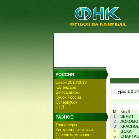
РОССИЯ:
Сезон 2018/2019
Календарь
Туры:
1
2
3
Бомбардиры
Кубок России
Суперкубок
ФНЛ
М
Клуб
1
ЗЕНИТ
РАЗНОЕ:
2
ЛОКОМО
Трансферы
3
КРАСНО
Контрольные матчи
4
ЦСКА
Список чемпионов
5
СПАРТАК