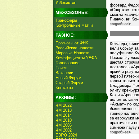
Узбекистан
форвард Федор
«Спартак», кот
МЕЖСЕЗОНЬЕ:
смогла квалиф
Рианчо, ни Кон
Трансферы
Контрольные матчи
РАЗНОЕ:
Прогнозы от ФНК
Команды, фини
Российские новости
вели борьбу за
Мировые Новости
полуфинала Куб
Поскольку «же
Коэффициенты УЕФА
шестая строчка
Голосование
досталась «Ар
Поиск
яркий и резуль
Вакансии
первой пятерки
Новый Форум
голам только 
Старый Форум
Владимира Федо
Контакты
элиту оренбур
Как и «Арсена
АРХИВЫ:
целом оставил 
«Ахмат» по хо
ЧМ 2022
были связаны г
ЧМ 2018
тренер наладил
ЧМ 2014
за еврокубки м
ЧМ 2010
практически не
ЧМ 2006
зимнюю паузу и
ЧМ 2002
ЕВРО 2024