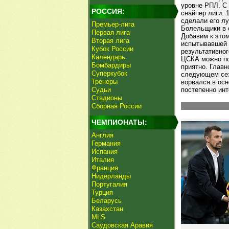
уровне РПЛ. С
РОССИЯ:
снайпер лиги. 
сделали его лу
Премьер-лига
Болельщики в 
Первая лига
Добавим к этом
Вторая лига
испытывавшей п
Кубок России
результативно
Календарь
ЦСКА можно поз
Бомбардиры
приятно. Глав
Суперкубок
следующем сез
Тренеры
ворвался в осн
Судьи
постепенно инт
Стадионы
Сборная России
ЧЕМПИОНАТЫ:
Англия
Германия
Испания
Италия
Франция
Нидерланды
Португалия
Турция
Беларусь
Казахстан
MLS
Саудовская Аравия