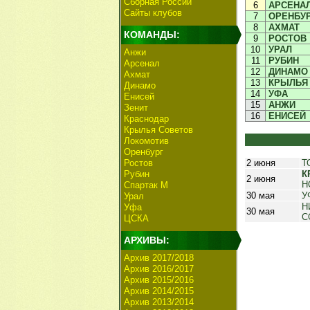
Сборная России
6
АРСЕНА
Сайты клубов
7
ОРЕНБУ
8
АХМАТ
КОМАНДЫ:
9
РОСТОВ
10
УРАЛ
Анжи
11
РУБИН
Арсенал
12
ДИНАМО
Ахмат
13
КРЫЛЬЯ
Динамо
14
УФА
Енисей
15
АНЖИ
Зенит
16
ЕНИСЕЙ
Краснодар
Крылья Советов
Локомотив
Оренбург
Ростов
2 июня
Т
Рубин
К
2 июня
Н
Спартак М
30 мая
У
Урал
Н
Уфа
30 мая
С
ЦСКА
АРХИВЫ:
Архив 2017/2018
Архив 2016/2017
Архив 2015/2016
Архив 2014/2015
Архив 2013/2014