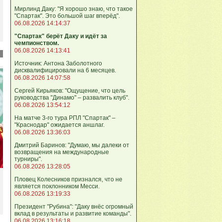
Мирлинд Даку: "Я хорошо знаю, что такое
"Спартак". Это большой шаг вперёд".
06.08.2026 14:14:37
"Спартак" берёт Даку и идёт за
чемпионством.
06.08.2026 14:13:41
Источник: Антона Заболотного
дисквалифицировали на 6 месяцев.
06.08.2026 14:07:58
Сергей Кирьяков: "Ощущение, что цель
руководства "Динамо" – развалить клуб".
06.08.2026 13:54:12
На матче 3-го тура РПЛ "Спартак" –
"Краснодар" ожидается аншлаг.
06.08.2026 13:36:03
Дмитрий Баринов: "Думаю, мы далеки от
возвращения на международные
турниры".
06.08.2026 13:28:05
Пловец Колесников признался, что не
является поклонником Месси.
06.08.2026 13:19:33
Президент "Рубина": "Даку внёс огромный
вклад в результаты и развитие команды".
06.08.2026 13:16:18