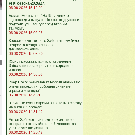
РПЛ сезона-2026/27.
06.08.2026 15:12:01
Богдан Москвичев: "На 95‑й минуте
здорово дзинькнуло. Не зря по‑дружески
подтолкнул штангу перед вторым
таймом".
06.08.2026 15:03:25
Колосков считает, что Заболотному будет
непросто вернуться после
дисквалификации.
06.08.2026 15:03:20
Юрист рассказала, что отстранение
Заболотного завершится в середине
января.
06.08.2026 14:53:58
Икер Посо: "Чемпионат России оцениваю
очень высоко, тут собраны сильные
игроки и команды".
ь
06.08.2026 14:46:13
"Сочи" не смог вовремя вылететь в Москву
на матч с "Торпедо".
06.08.2026 14:31:42
Антон Заболотный подтвердил, что он
отстранен от футбола на 6 месяцев за
употребление допинга.
06.08.2026 14:20:43