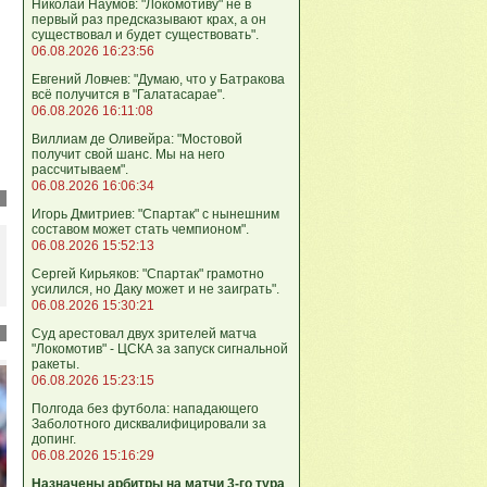
Николай Наумов: "Локомотиву" не в
первый раз предсказывают крах, а он
существовал и будет существовать".
06.08.2026 16:23:56
Евгений Ловчев: "Думаю, что у Батракова
всё получится в "Галатасарае".
06.08.2026 16:11:08
Виллиам де Оливейра: "Мостовой
получит свой шанс. Мы на него
рассчитываем".
06.08.2026 16:06:34
Игорь Дмитриев: "Спартак" с нынешним
составом может стать чемпионом".
06.08.2026 15:52:13
Сергей Кирьяков: "Спартак" грамотно
усилился, но Даку может и не заиграть".
06.08.2026 15:30:21
Суд арестовал двух зрителей матча
"Локомотив" - ЦСКА за запуск сигнальной
ракеты.
06.08.2026 15:23:15
Полгода без футбола: нападающего
Заболотного дисквалифицировали за
допинг.
06.08.2026 15:16:29
Назначены арбитры на матчи 3-го тура