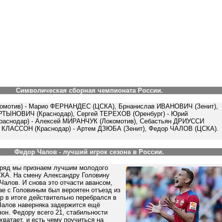
Символическая сборная чемпионата России.
мотив) - Марио ФЕРНАНДЕС (ЦСКА), Брнанислав ИВАНОВИЧ (Зенит),
ТЫНОВИЧ (Краснодар), Сергей ТЕРЕХОВ (Оренбург) - Юрий
аснодар) - Алексей МИРАНЧУК (Локомотив), Себастьян ДРИУССИ
ор КЛАССОН (Краснодар) - Артем ДЗЮБА (Зенит), Федор ЧАЛОВ (ЦСКА).
Федор Чалов - лучший игрок сезона в России.
дряд мы признаем лучшим молодого
КА. На смену Александру Головину
алов. И снова это отчасти авансом,
ае с Головиным был вероятен отъезд из
р в итоге действительно перебрался в
 Чалов наверняка задержится ещё
он. Федору всего 21, стабильности
 хватает, и есть чему поучиться на