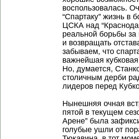
воспользовалась. О
“Спартаку” жизнь в 
ЦСКА над “Краснода
реальной борьбы за
и возвращать отстав
забываем, что спарт
важнейшая кубковая 
Но, думается, Станк
столичным дерби ра
лидеров перед Кубк
Нынешняя очная встр
пятой в текущем сез
Арене” была зафикси
голубые ушли от пор
Тюкавина, в тот мом