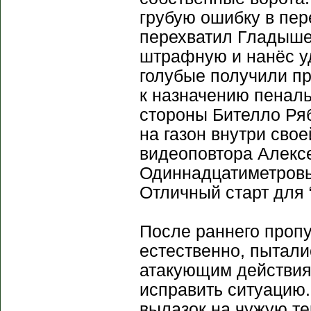
грубую ошибку в пер
перехватил Гладыше
штрафную и нанёс уд
голубые получили пр
к назначению пеналь
стороны Бителло Ря
на газон внутри сво
видеоповтора Алексе
Одиннадцатиметровый
Отличный старт для 
После раннего проп
естественно, пытали
атакующим действия
исправить ситуацию.
вылазок на чужую те