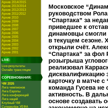
Архив 2014/2015
Московское “Динам
Архив 2013/2014
Архив 2012/2013
руководством Рола
Архив 2011/2012
Архив 2010
“Спартака” за неда
Архив 2009
Архив 2008
приведшее к отстав
Архив 2007
динамовцы смогли 
Архив 2006
Архив 2005
в текущем сезоне. 
Архив 2004
Архив 2003
открыли счёт. Алек
Архив 2002
Архив 2001
“Спартака” за фол
розыгрыша угловог
LIVE:
Live-результаты
реализовал Каррас
Онлайн трансляции
дисквалификацию з
СОРЕВНОВАНИЯ:
карточку в матче с
ЧМ 2026
команда Гусева не
Лига чемпионов
Лига Европы
активность. В дал
Лига конференций
Лига наций
основе создавать о
Клубный ЧМ
закономерно на ис
Суперкубок УЕФА