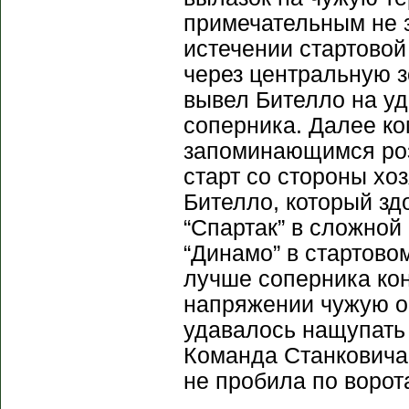
примечательным не 
истечении стартовой
через центральную з
вывел Бителло на уд
соперника. Далее к
запоминающимся роз
старт со стороны х
Бителло, который з
“Спартак” в сложной
“Динамо” в стартово
лучше соперника ко
напряжении чужую об
удавалось нащупать 
Команда Станковича 
не пробила по ворот