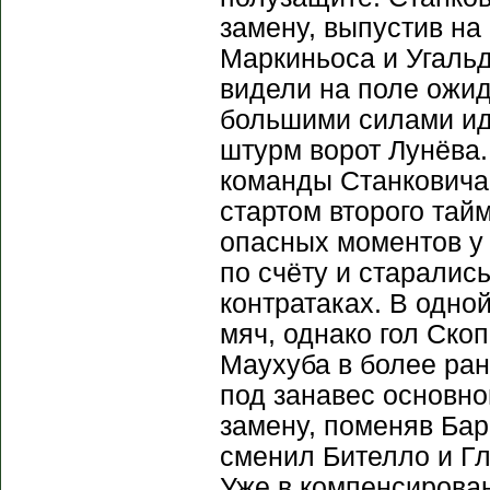
замену, выпустив на
Маркиньоса и Угальд
видели на поле ожид
большими силами ид
штурм ворот Лунёва.
команды Станковича
стартом второго тай
опасных моментов у 
по счёту и старалис
контратаках. В одно
мяч, однако гол Ско
Маухуба в более ран
под занавес основн
замену, поменяв Бар
сменил Бителло и Г
Уже в компенсирова