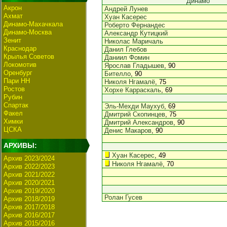
Динамо
Акрон
Андрей Лунев
Ахмат
Хуан Касерес
Динамо-Махачкала
Роберто Фернандес
Динамо-Москва
Александр Кутицкий
Зенит
Николас Маричаль
Краснодар
Данил Глебов
Крылья Советов
Даниил Фомин
Локомотив
Ярослав Гладышев
, 90
Оренбург
Бителло
, 90
Пари НН
Николя Нгамалё
, 75
Ростов
Хорхе Карраскаль
, 69
Рубин
Спартак
Эль-Мехди Маухуб
, 69
Факел
Дмитрий Скопинцев
, 75
Химки
Дмитрий Александров
, 90
ЦСКА
Денис Макаров
, 90
АРХИВЫ:
Хуан Касерес
, 49
Архив 2023/2024
Николя Нгамалё
, 70
Архив 2022/2023
Архив 2021/2022
Архив 2020/2021
Архив 2019/2020
Ролан Гусев
Архив 2018/2019
Архив 2017/2018
Архив 2016/2017
Архив 2015/2016