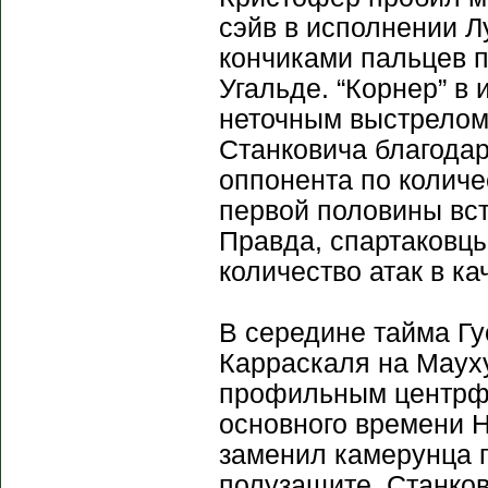
сэйв в исполнении 
кончиками пальцев п
Угальде. “Корнер” в
неточным выстрелом 
Станковича благодар
оппонента по количе
первой половины вст
Правда, спартаковц
количество атак в ка
В середине тайма Гу
Карраскаля на Мауху
профильным центрфо
основного времени 
заменил камерунца 
полузащите. Станков