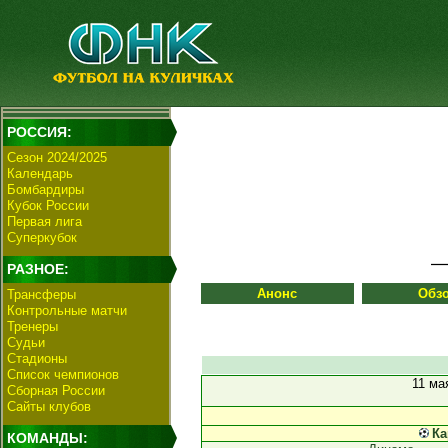
РОССИЯ:
Сезон 2024/2025
Календарь
Бомбардиры
Кубок России
Первая лига
Суперкубок
РАЗНОЕ:
Анонс
Обз
Трансферы
Контрольные матчи
Тренеры
Судьи
Стадионы
Список чемпионов
11 ма
Сборная России
Сайты клубов
Ка
КОМАНДЫ: