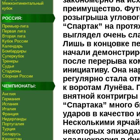
Межконтинентальный
преимущество. Фут
кубок
розыгрыша угловог
РОССИЯ:
“Спартак” на протя
Премьер-лига
Первая лига
выглядел очень сла
Вторая лига
Кубок России
Лишь в концовке п
Календарь
начали демонстрир
Бомбардиры
Суперкубок
после перерыва ко
Тренеры
Судьи
инициативу. Она н
Стадионы
Сборная России
регулярно стала о
к воротам Лунёва.
ЧЕМПИОНАТЫ:
Англия
внятной контригры
Германия
“Спартака” много 
Испания
Италия
ударов в качество 
Франция
Нидерланды
Несколькими ярчай
Португалия
Турция
некоторых эпизода
Беларусь
хладнокровия в фи
Казахстан