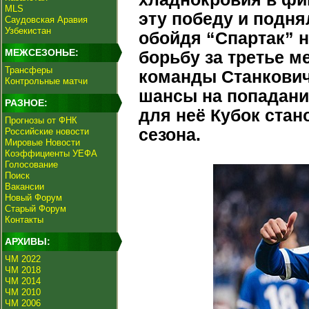
MLS
эту победу и подня
Саудовская Аравия
Узбекистан
обойдя “Спартак” н
МЕЖСЕЗОНЬЕ:
борьбу за третье ме
Трансферы
команды Станкович
Контрольные матчи
шансы на попадание
РАЗНОЕ:
для неё Кубок ста
Прогнозы от ФНК
сезона.
Российские новости
Мировые Новости
Коэффициенты УЕФА
Голосование
Поиск
Вакансии
Новый Форум
Старый Форум
Контакты
АРХИВЫ:
ЧМ 2022
ЧМ 2018
ЧМ 2014
ЧМ 2010
ЧМ 2006