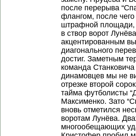
после перерыва “Спа
флангом, после чего
штрафной площади, 
в створ ворот Лунёв
акцентированным вы
диагонального перев
достиг. Заметным т
команда Станковича 
динамовцев мы не ви
отрезке второй соро
тайма футболисты “Д
Максименко. Зато “С
вновь отметился не
воротам Лунёва. Дв
многообещающих уда
Кристофер пробил ми