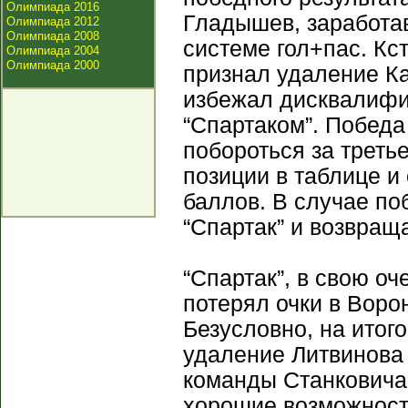
Олимпиада 2016
Гладышев, заработав
Олимпиада 2012
Олимпиада 2008
системе гол+пас. Кс
Олимпиада 2004
Олимпиада 2000
признал удаление Ка
избежал дисквалифи
“Спартаком”. Побед
побороться за треть
позиции в таблице и
баллов. В случае по
“Спартак” и возвраща
“Спартак”, в свою о
потерял очки в Воро
Безусловно, на итог
удаление Литвинова 
команды Станковича
хорошие возможности