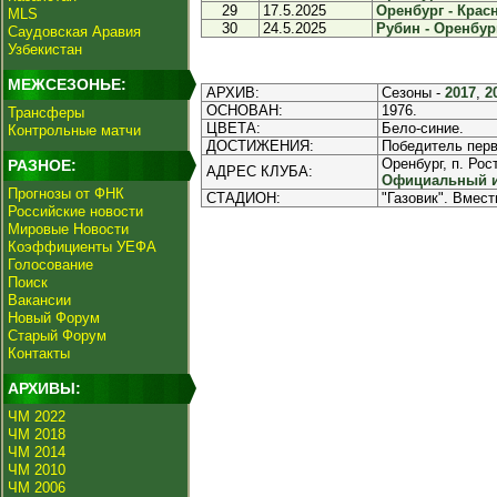
29
17.5.2025
Оренбург - Красн
MLS
30
24.5.2025
Рубин - Оренбург
Саудовская Аравия
Узбекистан
МЕЖСЕЗОНЬЕ:
АРХИВ:
Сезоны -
2017
,
2
ОСНОВАН:
1976.
Трансферы
ЦВЕТА:
Бело-синие.
Контрольные матчи
ДОСТИЖЕНИЯ:
Победитель перв
Оренбург, п. Рос
РАЗНОЕ:
АДРЕС КЛУБА:
Официальный ин
Прогнозы от ФНК
СТАДИОН:
"Газовик". Вмест
Российские новости
Мировые Новости
Коэффициенты УЕФА
Голосование
Поиск
Вакансии
Новый Форум
Старый Форум
Контакты
АРХИВЫ:
ЧМ 2022
ЧМ 2018
ЧМ 2014
ЧМ 2010
ЧМ 2006