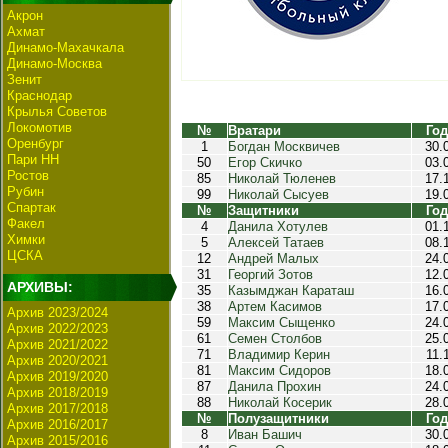
Акрон
Ахмат
Динамо-Махачкала
Динамо-Москва
Зенит
Краснодар
Крылья Советов
Локомотив
№
Вратари
Год
Оренбург
1
Богдан Москвичев
30.
Пари НН
50
Егор Скичко
03.
Ростов
85
Николай Тюленев
17.
Рубин
99
Николай Сысуев
19.
Спартак
№
Защитники
Год
Факел
4
Данила Хотулев
01.
Химки
5
Алексей Татаев
08.
ЦСКА
12
Андрей Малых
24.
31
Георгий Зотов
12.
АРХИВЫ:
35
Казымджан Караташ
16.
38
Артем Касимов
17.
Архив 2023/2024
59
Максим Сыщенко
24.
Архив 2022/2023
61
Семен Столбов
25.
Архив 2021/2022
71
Владимир Керин
11.
Архив 2020/2021
81
Максим Сидоров
18.
Архив 2019/2020
87
Данила Прохин
24.
Архив 2018/2019
88
Николай Косерик
28.
Архив 2017/2018
№
Полузащитники
Год
Архив 2016/2017
8
Иван Башич
30.
Архив 2015/2016