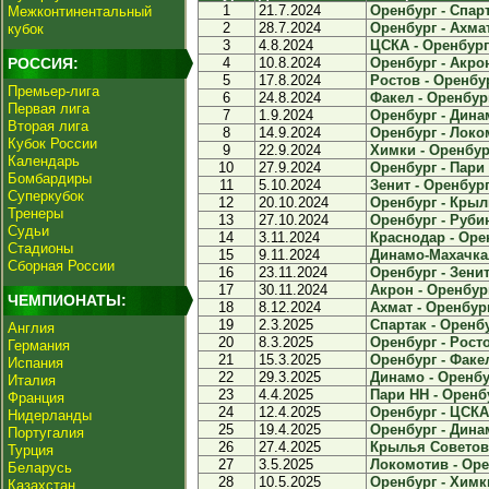
1
21.7.2024
Оренбург - Спарт
Межконтинентальный
2
28.7.2024
Оренбург - Ахмат
кубок
3
4.8.2024
ЦСКА - Оренбург 
РОССИЯ:
4
10.8.2024
Оренбург - Акрон
5
17.8.2024
Ростов - Оренбур
Премьер-лига
6
24.8.2024
Факел - Оренбург
Первая лига
7
1.9.2024
Оренбург - Динам
Вторая лига
8
14.9.2024
Оренбург - Локом
Кубок России
9
22.9.2024
Химки - Оренбург
Календарь
10
27.9.2024
Оренбург - Пари 
Бомбардиры
11
5.10.2024
Зенит - Оренбург 
Суперкубок
12
20.10.2024
Оренбург - Крыл
Тренеры
13
27.10.2024
Оренбург - Рубин
Судьи
14
3.11.2024
Краснодар - Орен
Стадионы
15
9.11.2024
Динамо-Махачкал
Сборная России
16
23.11.2024
Оренбург - Зенит 
17
30.11.2024
Акрон - Оренбург
ЧЕМПИОНАТЫ:
18
8.12.2024
Ахмат - Оренбург
19
2.3.2025
Спартак - Оренбу
Англия
20
8.3.2025
Оренбург - Росто
Германия
21
15.3.2025
Оренбург - Факел
Испания
22
29.3.2025
Динамо - Оренбур
Италия
23
4.4.2025
Пари НН - Оренбу
Франция
24
12.4.2025
Оренбург - ЦСКА 
Нидерланды
25
19.4.2025
Оренбург - Дина
Португалия
26
27.4.2025
Крылья Советов 
Турция
27
3.5.2025
Локомотив - Орен
Беларусь
28
10.5.2025
Оренбург - Химки
Казахстан