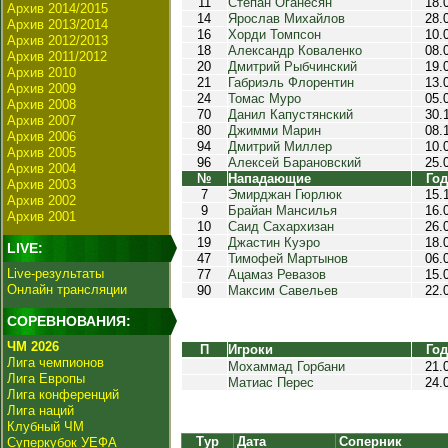
11
Степан Оганесян
18.
Архив 2014/2015
14
Ярослав Михайлов
28.
Архив 2013/2014
16
Хорди Томпсон
10.
Архив 2012/2013
18
Александр Коваленко
08.
Архив 2011/2012
20
Дмитрий Рыбчинский
19.
Архив 2010
21
Габриэль Флорентин
13.
Архив 2009
24
Томас Муро
05.
Архив 2008
70
Данил Капустянский
30.
Архив 2007
80
Джимми Марин
08.
Архив 2006
94
Дмитрий Миллер
10.
Архив 2005
96
Алексей Барановский
25.
Архив 2004
№
Нападающие
Год
Архив 2003
7
Эмирджан Гюрлюк
15.
Архив 2002
9
Брайан Мансилья
16.
Архив 2001
10
Саид Сахархизан
26.
19
Джастин Куэро
18.
LIVE:
47
Тимофей Мартынов
06.
Live-результаты
77
Ацамаз Ревазов
15.
Онлайн трансляции
90
Максим Савельев
22.
СОРЕВНОВАНИЯ:
ЧМ 2026
П
Игроки
Год
Лига чемпионов
Мохаммад Горбани
21.
Лига Европы
Матиас Перес
24.
Лига конференций
Лига наций
Клубный ЧМ
Тур
Дата
Соперник
Суперкубок УЕФА