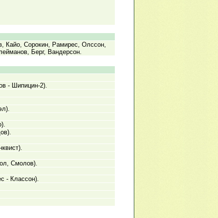
в, Кайо, Сорокин, Рамирес, Олссон,
лейманов, Берг, Вандерсон.
в - Шипицин-2).
эл).
).
ов).
нквист).
ол, Смолов).
с - Классон).