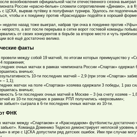
осле возобновления официальной части отечественного сезона выиграл 
пионата России «красно-белые» сломили сопротивление «Динамо», а в К
ь с ЦСКА, вырвав путёвку в полуфинал турнира. Удалось ли подопечным
ься, чтобы и к поединку против «Краснодара» подойти в хорошей форме
 неделю назад тоже выиграл, набрав три очка в поединке против «Уфы
 непросто, а вот после перерыва в сетке ворот гостевой команды побы
рвались от своих конкурентов в борьбе за второе место и чуть приблизи
ции всё ещё достаточно велико.
ческие факты
 провели между собой 19 матчей, по итогам которых преимущество у «Сп
 4 поражения;
оследних очных матчах в рамках чемпионата России «Спартак» одержал 6
вершились вничью;
езультативность 10-ти последних матчей – 2,9 (при этом «Спартак» забив
 – 1,1);
следних матчах на поле «Спартака» хозяева одержали 3 победы, 1 раз с
вершилась вничью;
ивность 5-ти последних очных матчей в Москве – 3 (на счету хозяев – 1,8,
атчей из 10-ти последних в рамках РПЛ получились «верховыми»;
бе забьют» сыграла в 6-ти последних очных матчах из 10-ти.
от ФНК
х матчах между «Спартаком» и «Краснодаром» футболисты достаточно ча
 забьют». Команда Доменико Тедеско демонстрирует неплохой уровень в
ые» в игре с ЦСКА допустили ряд детских ошибок. Ими при случае могу
ы.