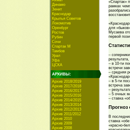
«Спартак» п
Динамо
рамках чем
Зенит
разобралис
Краснодар
восстановит
Крылья Советов
Локомотив
«Краснодар»
Оренбург
для «быков»
Мусаева ото
Ростов
первой пози
Рубин
Сочи
Статисти
Спартак М
Тамбов
– соперники
Урал
результата,
Уфа
– в 10-ти п
ЦСКА
встречи за
– средняя р
АРХИВЫ:
«Краснодар»
– в 5-ти по
Архив 2018/2019
встреча за
Архив 2017/2018
– результат
Архив 2016/2017
– 5 очных м
Архив 2015/2016
– ставка «о
Архив 2014/2015
Архив 2013/2014
Прогноз 
Архив 2012/2013
Архив 2011/2012
В последни
Архив 2010
ставка «обе
Архив 2009
«красно-бел
Архив 2008
краснодарц