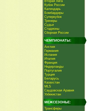
Вторая лига
Кубок России
Календарь
Бомбардиры
Суперкубок
Тренеры
Судьи
Стадионы
Сборная России
ЧЕМПИОНАТЫ:
Англия
Германия
Испания
Италия
Франция
Нидерланды
Португалия
Турция
Беларусь
Казахстан
MLS
Саудовская Аравия
Узбекистан
МЕЖСЕЗОНЬЕ:
Трансферы