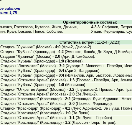
обе забьют
нт: 1,75
Ориентировочные составы:
именко, Рассказов, Кутепов, Жиго, Джикия,
4-3-3: Сафонов, Петро
нин, Крал, Бакаев, Понсе, Соболев.
Уткин, Фернандеш, Су
Статистика встреч:
11-2-4 (32:23)
 Стадион "Лужники" (Москва) -
4:0
(Ари-2, Дзюба-2).
 Стадион "Кубань" (Краснодар) -
4:2
(Эменике, Дзюба, Де Зеув, Д.Комбаро
 Стадион "Лужники" (Москва) -
2:0
(Ари, Д.Комбаров).
 Стадион "Кубань" (Краснодар) -
1:0
(Яковлев).
 Стадион "Локомотив" (Москва) -
3:2
(Хурадо-2, Мовсисян - Перейра, Иса
 Стадион "Кубань" (Краснодар) -
0:4
(Ари-3, Вандерсон).
 Стадион "Кубань" (Краснодар) -
0:4
(Измайлов, Ари, Быстров, Жоаозиньо
 Стадион "Открытие Арена" (Москва) -
1:3
(Промес - Перейра, Ари, Ахмед
 Стадион "Кубань" (Краснодар) -
1:0
(Мовсисян).
 Стадион "Открытие Арена" (Москва) -
3:2
(Глушаков-2, Промес - Ари, Гра
 Стадион "Открытие Арена" (Москва) -
2:0
(Зе Луиш-2).
 Стадион "Краснодар" (Краснодар) -
2:2
(Фернандо, Луис Адриано - Автог
 Стадион "Открытие Арена" (Москва) -
2:0
(Промес, Фернандо).
 Стадион "Краснодар" (Краснодар) -
4:1
(Луис Адриано-2, Зе Луиш, Проме
 Стадион "Краснодар" (Краснодар) -
1:0
(Зе Луиш).
 Стадион "Открытие Арена" (Москва) -
1:1
(Зе Луиш - Перейра).
 Стадион "Краснодар" (Краснодар) -
1:2
(Ларссон - Берг, Петров).