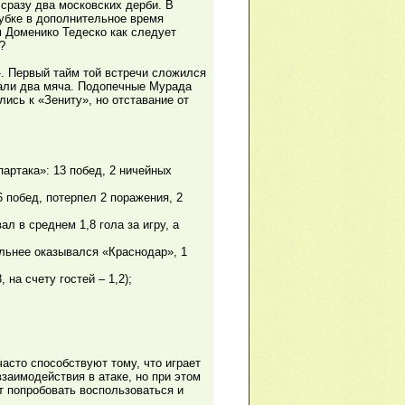
сразу два московских дерби. В
убке в дополнительное время
 Доменико Тедеско как следует
?
». Первый тайм той встречи сложился
вали два мяча. Подопечные Мурада
лись к «Зениту», но отставание от
артака»: 13 побед, 2 ничейных
 побед, потерпел 2 поражения, 2
ал в среднем 1,8 гола за игру, а
ильнее оказывался «Краснодар», 1
 на счету гостей – 1,2);
сто способствуют тому, что играет
заимодействия в атаке, но при этом
т попробовать воспользоваться и