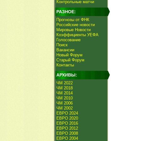
Контрольные матчи
РАЗНОЕ:
Прогнозы от ФНК
Российские новости
Мировые Новости
Коэффициенты УЕФА
Голосование
Поиск
Вакансии
Новый Форум
Старый Форум
Контакты
АРХИВЫ:
ЧМ 2022
ЧМ 2018
ЧМ 2014
ЧМ 2010
ЧМ 2006
ЧМ 2002
ЕВРО 2024
ЕВРО 2020
ЕВРО 2016
ЕВРО 2012
ЕВРО 2008
ЕВРО 2004