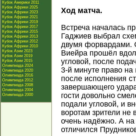
Кубок Америки 2011
Кубок Африки 2025
Ход матча.
Кубок Африки 2023
Кубок Африки 2021
Кубок Африки 2019
Встреча началась пр
Кубок Африки 2017
Кубок Африки 2015
Гаджиев выбрал схе
Кубок Африки 2013
Кубок Африки 2012
двумя форвардами. С
Кубок Африки 2010
Кубок Азии 2023
Виейра прошёл вдол
Кубок Азии 2019
угловой, после пода
Кубок Азии 2015
Олимпиада 2024
3-й минуте право на
Олимпиада 2020
Олимпиада 2016
после исполнения ст
Олимпиада 2012
Олимпиада 2008
завершающего удара.
Олимпиада 2004
гости довольно смел
Олимпиада 2000
подали угловой, и в
воротам зрители не 
очень надёжно. А на
отличился Прудников