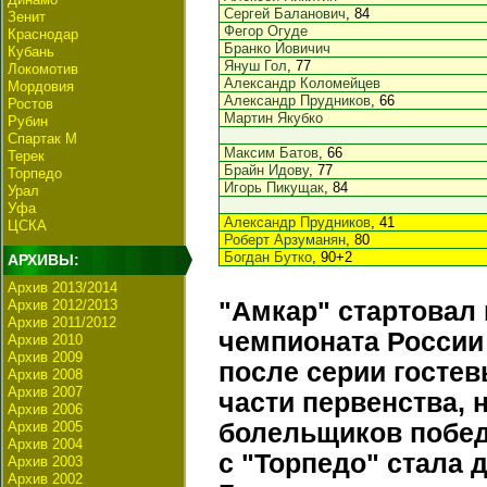
Сергей Баланович
, 84
Зенит
Фегор Огуде
Краснодар
Бранко Йовичич
Кубань
Януш Гол
, 77
Локомотив
Александр Коломейцев
Мордовия
Александр Прудников
, 66
Ростов
Мартин Якубко
Рубин
Спартак М
Максим Батов
, 66
Терек
Брайн Идову
, 77
Торпедо
Игорь Пикущак
, 84
Урал
Уфа
Александр Прудников
, 41
ЦСКА
Роберт Арзуманян
, 80
Богдан Бутко
, 90+2
АРХИВЫ:
Архив 2013/2014
Архив 2012/2013
"Амкар" стартовал 
Архив 2011/2012
чемпионата Росси
Архив 2010
Архив 2009
после серии гостев
Архив 2008
Архив 2007
части первенства, 
Архив 2006
Архив 2005
болельщиков победо
Архив 2004
с "Торпедо" стала 
Архив 2003
Архив 2002