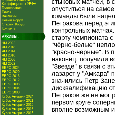
стыковых матчей, в 
Коэффициенты УЕФА
опуститься на самое 
Голосование
Поиск
команды были нацел
Вакансии
Новый Форум
Петракова перед эти
Старый Форум
Контакты
контрольных матчах,
старту чемпионата с
АРХИВЫ:
ЧМ 2022
"чёрно-белые" непло
ЧМ 2018
"красно-чёрные". В п
ЧМ 2014
ЧМ 2010
наконец, получили в
ЧМ 2006
ЧМ 2002
"Звезде" в связи с э
ЕВРО 2024
ЕВРО 2020
лазарет у "Амкара" 
ЕВРО 2016
значились Петр Зане
ЕВРО 2012
ЕВРО 2008
дисквалификацию от
ЕВРО 2004
ЕВРО 2000
Петраков же не мог 
Кубок Америки 2024
Кубок Америки 2021
первом круге соперн
Кубок Америки 2019
вполне возможным ис
Кубок Америки 2016
Кубок Америки 2015