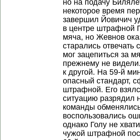
но на подачу Биляле
некоторое время пер
завершил Йовичич уд
в центре штрафной 
мяча, но Жевнов ока
старались отвечать 
мог зацепиться за м
прежнему не видели
к другой. На 59-й м
опасный стандарт, с
штрафной. Его взялс
ситуацию разрядил н
команды обменялись
воспользовались оши
однако Голу не хват
чужой штрафной пос