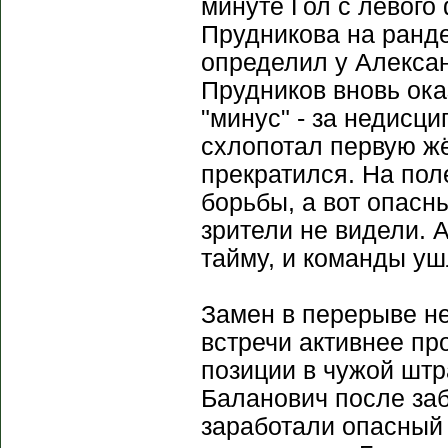
минуте Гол с левого
Прудникова на ранд
определил у Алекса
Прудников вновь ока
"минус" - за недис
схлопотал первую жё
прекратился. На пол
борьбы, а вот опасн
зрители не видели. 
тайму, и команды ушл
Замен в перерыве н
встречи активнее про
позиции в чужой шт
Баланович после за
заработали опасный 