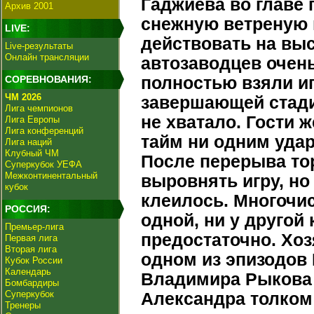
Гаджиева во главе 
Архив 2001
снежную ветреную 
LIVE:
действовать на выс
Live-результаты
Онлайн трансляции
автозаводцев очень
СОРЕВНОВАНИЯ:
полностью взяли иг
ЧМ 2026
завершающей стади
Лига чемпионов
не хватало. Гости 
Лига Европы
Лига конференций
тайм ни одним удар
Лига наций
Клубный ЧМ
После перерыва то
Суперкубок УЕФА
Межконтинентальный
выровнять игру, но
кубок
клеилось. Многочи
РОССИЯ:
одной, ни у другой
Премьер-лига
предостаточно. Хоз
Первая лига
Вторая лига
одном из эпизодов
Кубок России
Календарь
Владимира Рыкова в
Бомбардиры
Суперкубок
Александра толком 
Тренеры