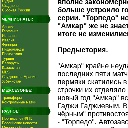
вполне закономерно
Судьи
Стадионы
больше устроило г
Сборная России
серии. "Торпедо" н
ЧЕМПИОНАТЫ:
"Амкар" же не знае
Англия
Германия
итоге не изменилис
Испания
Италия
Франция
Предыстория.
Нидерланды
Португалия
Турция
Беларусь
"Амкар" крайне неуд
Казахстан
MLS
последних пяти матч
Саудовская Аравия
пермяки скатились в
Узбекистан
строчки их отделяло 
МЕЖСЕЗОНЬЕ:
новый год "Амкар" в
Трансферы
Контрольные матчи
Гаджи Гаджиевым. В 
РАЗНОЕ:
чёрным" противостоя
Прогнозы от ФНК
- "Торпедо". Автоза
Российские новости
Мировые Новости