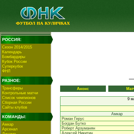
РОССИЯ:
Сезон 2014/2015
Календарь
Бомбардиры
Кубок России
Суперкубок
ФНЛ
РАЗНОЕ:
Трансферы
Анонс
Мат
Контрольные матчи
Список чемпионов
9 м
Сборная России
Сайты клубов
Амкар
КОМАНДЫ:
Роман Герус
Богдан Бутко
Амкар
Роберт Арзуманян
Арсенал
Алексей Никитин
Динамо