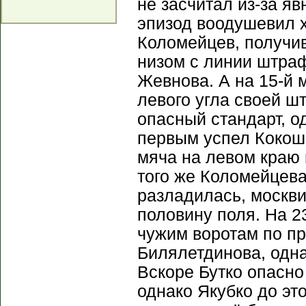
не засчитал из-за я
эпизод воодушевил х
Коломейцев, получив
низом с линии штраф
Жевнова. А на 15-й 
левого угла своей ш
опасный стандарт, о
первым успел Кокош
мяча на левом краю
того же Коломейцева
разладилась, москви
половину поля. На 2
чужим воротам по п
Билялетдинова, одн
Вскоре Бутко опасн
однако Якубко до эт