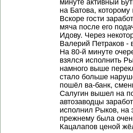
минуте активный Бу
на Батова, которому
Вскоре гости зарабо
мяча после его пода
Идову. Через некото
Валерий Петраков -
На 80-й минуте очер
взялся исполнить Ры
намного выше перек
стало больше наруше
пошёл ва-банк, смен
Салугин вышел на п
автозаводцы зарабо
исполнил Рыков, на э
прежнему была очень
Кацалапов ценой жё