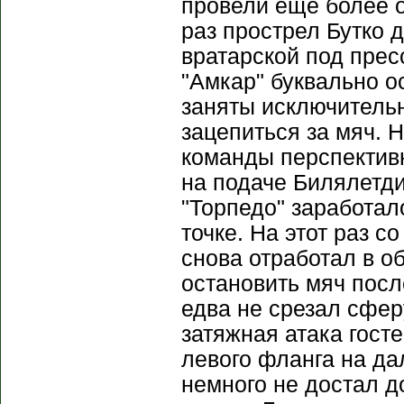
провели ещё более о
раз прострел Бутко 
вратарской под прес
"Амкар" буквально 
заняты исключительн
зацепиться за мяч. 
команды перспектив
на подаче Билялетд
"Торпедо" заработал
точке. На этот раз 
снова отработал в о
остановить мяч посл
едва не срезал сфер
затяжная атака гост
левого фланга на д
немного не достал д