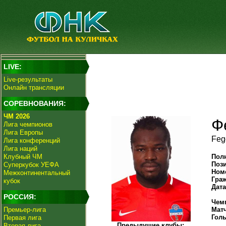
LIVE:
Live-результаты
Онлайн трансляции
СОРЕВНОВАНИЯ:
ЧМ 2026
Ф
Лига чемпионов
Лига Европы
Feg
Лига конференций
Лига наций
Клубный ЧМ
Пол
Поз
Суперкубок УЕФА
Ном
Межконтинентальный
Гра
кубок
Дат
РОССИЯ:
Чем
Премьер-лига
Мат
Гол
Первая лига
Предыдущие клубы:
Вторая лига