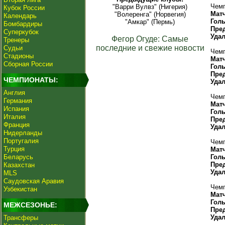
Чемп
"Варри Вулвз" (Нигерия)
Кубок России
Мат
"Волеренга" (Норвегия)
Календарь
Гол
"Амкар" (Пермь)
Бомбардиры
Пре
Суперкубок
Уда
Фегор Огуде: Самые
Тренеры
последние и свежие новости
Судьи
Чемп
Стадионы
Мат
Сборная России
Гол
Пре
ЧЕМПИОНАТЫ:
Уда
Англия
Чемп
Германия
Мат
Испания
Гол
Италия
Пре
Франция
Уда
Нидерланды
Португалия
Чемп
Турция
Мат
Беларусь
Гол
Пре
Казахстан
Уда
MLS
Саудовская Аравия
Чемп
Узбекистан
Мат
Гол
МЕЖСЕЗОНЬЕ:
Пре
Уда
Трансферы