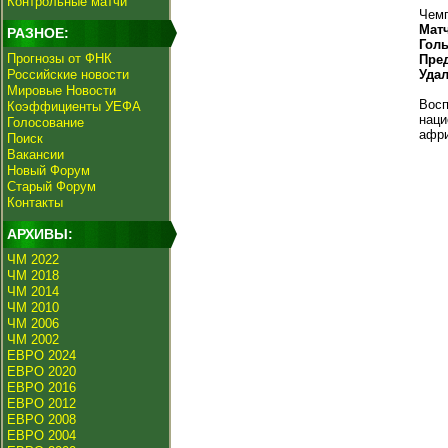
Контрольные матчи
Чемп
Мат
РАЗНОЕ:
Гол
Прогнозы от ФНК
Пре
Российские новости
Уда
Мировые Новости
Восп
Коэффициенты УЕФА
наци
Голосование
афри
Поиск
Вакансии
Новый Форум
Старый Форум
Контакты
АРХИВЫ:
ЧМ 2022
ЧМ 2018
ЧМ 2014
ЧМ 2010
ЧМ 2006
ЧМ 2002
ЕВРО 2024
ЕВРО 2020
ЕВРО 2016
ЕВРО 2012
ЕВРО 2008
ЕВРО 2004