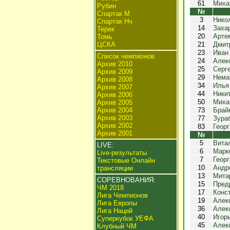
61
Миха
Рубин
№
Спартак М
3
Нико
Спартак Нч
14
Заха
Терек
20
Арте
Томь
ЦСКА
21
Дмит
23
Иван
Список чемпионов
24
Алек
Архив 2010
25
Серг
Архив 2009
29
Нема
Архив 2008
34
Илья
Архив 2007
44
Ники
Архив 2006
50
Миха
Архив 2005
Архив 2004
73
Брай
Архив 2003
77
Зура
Архив 2002
83
Геор
Архив 2001
№
5
Вита
LIVE:
6
Марк
Live-результаты
7
Геор
Текстовые Онлайн
10
Андр
трансляции
13
Мита
СОРЕВНОВАНИЯ:
15
Пред
ЧМ 2018
17
Конс
Лига Чемпионов
19
Алек
Лига Европы
36
Алек
Лига Наций
40
Игор
Суперкубок УЕФА
45
Алек
Клубный ЧМ