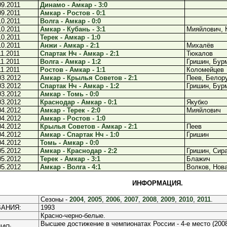
09.2011
Динамо - Амкар - 3:0
09.2011
Амкар - Ростов - 0:1
10.2011
Волга - Амкар - 0:0
10.2011
Амкар - Кубань - 3:1
Мияйлович, 
10.2011
Терек - Амкар - 1:0
10.2011
Анжи - Амкар - 2:1
Михалёв
11.2011
Спартак Нч - Амкар - 2:1
Тюкалов
11.2011
Волга - Амкар - 1:2
Гришин, Бур
11.2011
Ростов - Амкар - 1:1
Коломейцев
03.2012
Амкар - Крылья Советов - 2:1
Пеев, Белор
03.2012
Спартак Нч - Амкар - 1:2
Гришин, Бур
03.2012
Амкар - Томь - 0:0
03.2012
Краснодар - Амкар - 0:1
Якубко
04.2012
Амкар - Терек - 2:0
Мияйлович
04.2012
Амкар - Ростов - 1:0
04.2012
Крылья Советов - Амкар - 2:1
Пеев
04.2012
Амкар - Спартак Нч - 1:0
Гришин
04.2012
Томь - Амкар - 0:0
05.2012
Амкар - Краснодар - 2:2
Гришин, Сир
05.2012
Терек - Амкар - 3:1
Блажич
05.2012
Амкар - Волга - 4:1
Волков, Нова
ИНФОРМАЦИЯ.
Сезоны -
2004
,
2005
,
2006
,
2007
,
2008
,
2009
,
2010
,
2011
.
АНИЯ:
1993
Красно-черно-белые.
Высшее достижение в чемпионатах России - 4-е место (2008