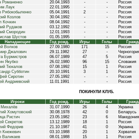
н Романенко
20.04.1993
-
-
Россия
им Лаук
22.01.1995
-
-
Россия
р Рябокобыленко
05.04.1991
2
-
Россия
рий Козлов
30.04.1992
-
-
Россия
л Кочкин
08.04.1992
-
-
Россия
ний Рудаков
03.12.1992
-
-
Россия
ний Смородин
12.01.1993
-
-
Россия
ислав Шустов
01.05.1995
-
-
Россия
Нападающие
Год рожд.
Игры
Голы
Гражд
ей Волков
27.09.1980
171
15
Россия
мир Джалович
29.11.1982
27
-
Черногори
та Бурмистров
06.07.1989
47
5
Россия
ин Якубко
26.02.1980
96
15
Словакия
ний Тюкалов
07.08.1992
15
1
Россия
сандр Субботин
20.10.1991
3
1
Россия
фей Сиротин
27.05.1992
-
-
Россия
ей Андриевский
11.01.1991
-
-
Россия
ПОКИНУЛИ КЛУБ.
Игроки
Год рожд.
Игры
Голы
Гражд
 Михалёв
31.07.1990
26
4
Украина
лий Хомутовский
30.08.1978
42
0
Беларусь
ица Ристич
23.05.1982
23
6
Македония
ей Секретов
13.12.1989
18
1
Россия
лий Федорив
21.10.1987
41
0
Украина
п Кнежевич
03.10.1988
20
1
Хорватия
р Валикаев
08.01.1988
15
1
Россия