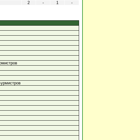
2
-
1
-
рмистров
Бурмистров