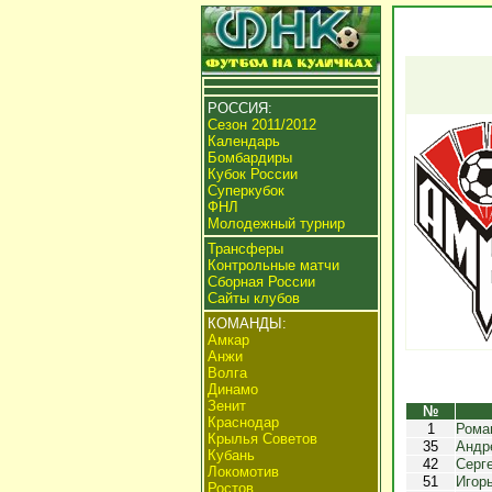
РОССИЯ:
Сезон 2011/2012
Календарь
Бомбардиры
Кубок России
Суперкубок
ФНЛ
Молодежный турнир
Трансферы
Контрольные матчи
Сборная России
Сайты клубов
КОМАНДЫ:
Амкар
Анжи
Волга
Динамо
Зенит
№
Краснодар
1
Рома
Крылья Советов
35
Андр
Кубань
42
Серг
Локомотив
51
Игор
Ростов