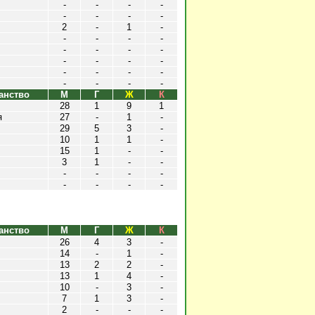
-
-
-
-
-
-
-
-
2
-
1
-
-
-
-
-
-
-
-
-
-
-
-
-
-
-
-
-
-
-
-
-
анство
М
Г
Ж
К
28
1
9
1
я
27
-
1
-
29
5
3
-
10
1
1
-
15
1
-
-
3
1
-
-
-
-
-
-
-
-
-
-
анство
М
Г
Ж
К
26
4
3
-
14
-
1
-
13
2
2
-
13
1
4
-
10
-
3
-
7
1
3
-
2
-
-
-