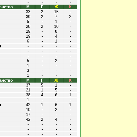
-
-
-
-
анство
М
Г
Ж
К
33
2
15
-
39
2
7
2
5
-
1
-
28
2
10
-
29
-
8
-
19
-
4
-
6
-
1
-
я
-
-
-
-
-
-
-
-
-
-
-
-
5
-
2
-
1
-
-
-
3
-
-
-
1
-
-
-
анство
М
Г
Ж
К
37
5
1
-
21
1
5
-
38
4
6
1
1
-
-
-
я
42
1
6
1
10
-
2
-
17
-
-
-
42
2
4
-
-
-
-
-
-
-
-
-
-
-
-
-