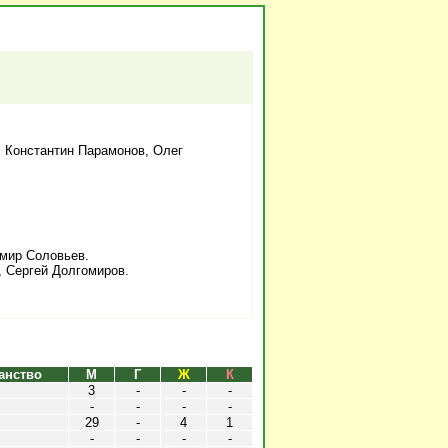
, Константин Парамонов, Олег
мир Соловьев.
, Сергей Долгомиров.
анство
М
Г
Ж
К
3
-
-
-
-
-
-
-
29
-
4
1
-
-
-
-