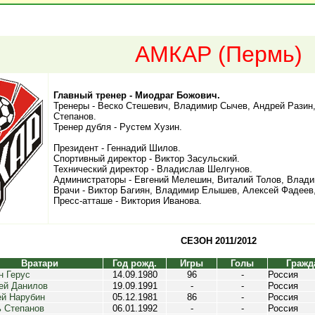
АМКАР (Пермь)
Главный тренер - Миодраг Божович.
Тренеры - Веско Стешевич, Владимир Сычев, Андрей Разин
Степанов.
Тренер дубля - Рустем Хузин.
Президент - Геннадий Шилов.
Спортивный директор - Виктор Засульский.
Технический директор - Владислав Шелгунов.
Администраторы - Евгений Мелешин, Виталий Толов, Влади
Врачи - Виктор Багиян, Владимир Елышев, Алексей Фадеев
Пресс-атташе - Виктория Иванова.
СЕЗОН 2011/2012
Вратари
Год рожд.
Игры
Голы
Гражд
н Герус
14.09.1980
96
-
Россия
ей Данилов
19.09.1991
-
-
Россия
ей Нарубин
05.12.1981
86
-
Россия
ь Степанов
06.01.1992
-
-
Россия