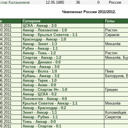
слав Калашников
12.05.1985
36
0
Россия
Чемпионат России 2011/2012.
а
Соперник
Голы
03.2011
ЦСКА - Амкар - 2:0
03.2011
Амкар - Локомотив - 1:0
Ристич
04.2011
Амкар - Крылья Советов - 1:1
Сираков
04.2011
Краснодар - Амкар - 1:0
04.2011
Амкар - Зенит - 1:3
Михалёв
04.2011
Рубин - Амкар - 1:1
05.2011
Амкар - Томь - 1:2
Ристич
05.2011
Спартак - Амкар - 1:2
Михалёв, Бу
05.2011
Амкар - Динамо - 0:0
05.2011
Ростов - Амкар - 3:0
05.2011
Амкар - Волга - 1:0
Пеев
06.2011
Кубань - Амкар - 3:2
Белоруков, 
06.2011
Амкар - Терек - 1:0
06.2011
Амкар - Анжи - 0:0
06.2011
Амкар - Спартак Нч - 1:0
Гришин
06.2011
Амкар - ЦСКА - 0:2
07.2011
Локомотив - Амкар - 4:0
08.2011
Крылья Советов - Амкар - 1:1
Михалёв
08.2011
Амкар - Краснодар - 0:2
08.2011
Зенит - Амкар - 1:1
Коломейцев
08.2011
Амкар - Рубин - 1:1
Секретов
08.2011
Томь - Амкар - 0:0
09.2011
Амкар - Спартак - 0:1