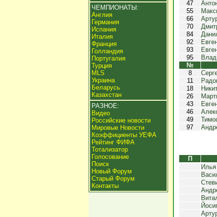
47
Анто
ЧЕМПИОНАТЫ:
55
Макс
Англия
66
Арту
Германия
70
Дмит
Испания
84
Дани
Италия
92
Евге
Франция
93
Евге
Голландия
95
Влад
Португалия
№
Турция
MLS
8
Серг
Украина
11
Радо
Беларусь
18
Ники
Казахстан
26
Март
43
Евге
РАЗНОЕ:
46
Алек
Видео
49
Тимо
Российские новости
97
Андр
Мировые Новости
Коэффициенты УЕФА
Рейтинг ФИФА
Тотализатор
Голосование
П
Поиск
Илья
Новый Форум
Васи
Старый Форум
Стев
Контакты
Андр
Вита
Йоси
Арту