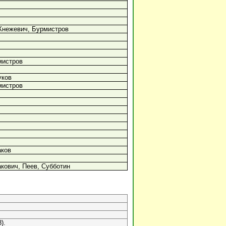
Кнежевич, Бурмистров
мистров
уков
мистров
аков
кович, Пеев, Субботин
).