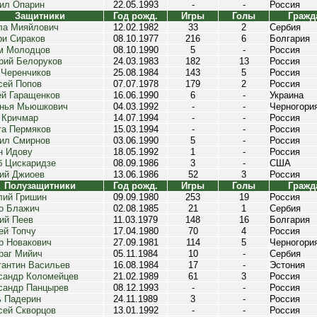
ил Опарин
22.05.1993
-
-
Россия
Защитники
Год рожд.
Игры
Голы
Гражд
ла Мияйлович
12.02.1982
33
2
Сербия
ри Сираков
08.10.1977
216
6
Болгария
м Молодцов
08.10.1990
5
-
Россия
рий Белоруков
24.03.1983
182
13
Россия
 Черенчиков
25.08.1984
143
5
Россия
сей Попов
07.07.1978
179
2
Россия
ей Гаращенков
16.06.1990
6
-
Украина
нья Мьюшкович
04.03.1992
-
-
Черногори
 Кричмар
14.07.1994
-
-
Россия
та Пермяков
15.03.1994
-
-
Россия
ил Смирнов
03.06.1990
5
-
Россия
н Идову
18.05.1992
1
-
Россия
б Цискаридзе
08.09.1986
3
-
США
гий Джиоев
13.06.1986
52
3
Россия
Полузащитники
Год рожд.
Игры
Голы
Гражд
лий Гришин
09.09.1980
253
19
Россия
о Блажич
02.08.1985
21
1
Сербия
гий Пеев
11.03.1979
148
16
Болгария
ей Топчу
17.04.1980
70
4
Россия
р Новакович
27.09.1981
114
5
Черногори
раг Мийич
05.11.1984
10
-
Сербия
тантин Васильев
16.08.1984
17
-
Эстония
сандр Коломейцев
21.02.1989
61
3
Россия
сандр Панцырев
08.12.1993
-
-
Россия
ь Падерин
24.11.1989
3
-
Россия
сей Скворцов
13.01.1992
-
-
Россия