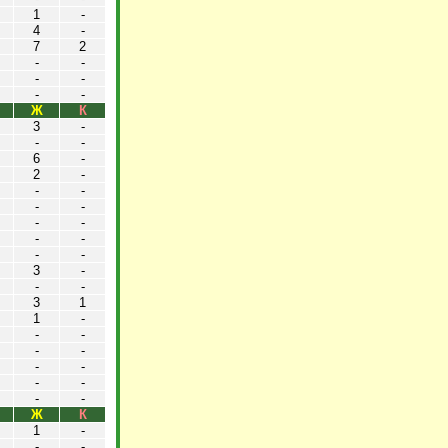
1
-
4
-
7
2
-
-
-
-
-
-
Ж
К
3
-
-
-
6
-
2
-
-
-
-
-
-
-
-
-
-
-
3
-
-
-
3
1
1
-
-
-
-
-
-
-
-
-
-
-
Ж
К
1
-
-
-