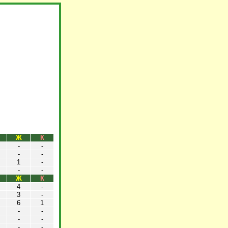
Ж
К
-
-
-
-
1
-
-
-
Ж
К
4
-
3
-
6
1
-
-
-
-
-
-