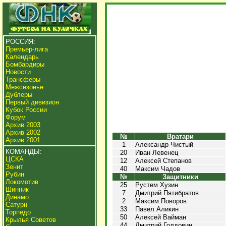
РОССИЯ:
Премьер-лига
Календарь
Бомбардиры
Новости
Трансферы
Межсезонье
Дублеры
Первый дивизион
Кубок России
Форум
Архив 2003
Архив 2002
№
Вратари
Архив 2001
1
Александр Чистый
КОМАНДЫ:
20
Иван Левенец
ЦСКА
12
Алексей Степанов
Зенит
40
Максим Чадов
Рубин
№
Защитники
Локомотив
25
Рустем Хузин
Шинник
7
Дмитрий Пятибратов
Динамо
2
Максим Поворов
Сатурн
33
Павел Аликин
Торпедо
50
Алексей Вайман
Крылья Советов
44
Дмитрий Голдовин