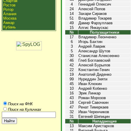
Спартак
4
Геннадий Олексич
Ростов
24
Алексей Попов
Ротор
14
Захари Сираков
Алания
Москва
51
Владимир Токарев
Амкар
49
Дамир Фарзуллаев
Кубань
15
Алгис Янкаускас
№
Полузащитники
17
Владимир Леонченко
6
Игорь Бахтин
3
Андрей Лаврик
5
Александр Шутов
30
Станислав Алексеенко
46
Глеб Боглаевский
42
Алексей Бурылов
22
Константин Генич
19
Анатолий Диденко
99
Нуреддин Зияти
45
Иван Клюкин
10
Андрей Кобенко
16
Эрик Линкар
43
Роман Морозов
18
Сергей Савочкин
Поиск на ФНК
47
Ренат Тимеркаев
Поиск на Куличках
32
Иван Черенчиков
31
Евгений Шипицин
№
Нападающие
13
Максим Аристархов
11
Виталий Булыга