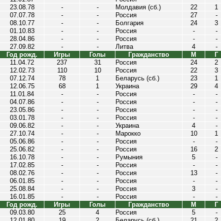
23.08.78
-
-
Молдавия (сб.)
22
1
07.07.78
-
-
Россия
27
-
08.10.77
-
-
Болгария
24
3
01.10.83
-
-
Россия
-
-
28.04.86
-
-
Россия
-
-
27.09.82
-
-
Литва
4
-
Год рожд.
Игры
Голы
Гражданство
М
Г
11.04.72
237
31
Россия
24
2
12.02.73
110
10
Россия
22
3
07.12.74
78
1
Беларусь (сб.)
23
1
12.06.75
68
1
Украина
29
4
11.01.84
-
-
Россия
-
-
04.07.86
-
-
Россия
-
-
23.05.86
-
-
Россия
-
-
03.01.78
-
-
Россия
-
-
09.06.82
-
-
Украина
4
-
27.10.74
-
-
Марокко
10
1
05.06.86
-
-
Россия
-
-
25.06.82
-
-
Россия
16
2
16.10.78
-
-
Румыния
5
-
17.02.85
-
-
Россия
-
-
08.02.76
-
-
Россия
13
-
06.01.85
-
-
Россия
-
-
25.08.84
-
-
Россия
3
-
16.01.85
-
-
Россия
-
-
Год рожд.
Игры
Голы
Гражданство
М
Г
09.03.80
25
4
Россия
5
-
12.01.80
19
2
Беларусь (сб.)
21
2