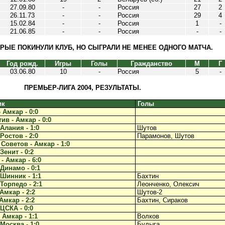
27.09.80
-
-
Россия
27
2
26.11.73
-
-
Россия
29
4
15.02.84
-
-
Россия
1
-
21.06.85
-
-
Россия
-
-
ОРЫЕ ПОКИНУЛИ КЛУБ, НО СЫГРАЛИ НЕ МЕНЕЕ ОДНОГО МАТЧА.
Год рожд.
Игры
Голы
Гражданство
М
Г
03.06.80
10
-
Россия
5
-
ПРЕМЬЕР-ЛИГА 2004, РЕЗУЛЬТАТЫ.
ик
Голы
 Амкар - 0:0
ив - Амкар - 0:0
Алания - 1:0
Шутов
Ростов - 2:0
Парамонов, Шутов
Советов - Амкар - 1:0
Зенит - 0:2
- Амкар - 6:0
 Динамо - 0:1
 Шинник - 1:1
Бахтин
Торпедо - 2:1
Леонченко, Олексич
Амкар - 2:2
Шутов-2
Амкар - 2:2
Бахтин, Сираков
ЦСКА - 0:0
 Амкар - 1:1
Волков
Москва - 1:0
Булыга