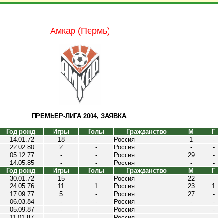
Амкар (Пермь)
ПРЕМЬЕР-ЛИГА 2004, ЗАЯВКА.
Год рожд.
Игры
Голы
Гражданство
М
Г
14.01.72
18
-
Россия
1
-
22.02.80
2
-
Россия
-
-
05.12.77
-
-
Россия
29
-
14.05.85
-
-
Россия
-
-
Год рожд.
Игры
Голы
Гражданство
М
Г
30.01.72
15
-
Россия
22
-
24.05.76
11
1
Россия
23
1
17.09.77
5
-
Россия
27
-
06.03.84
-
-
Россия
-
-
05.09.87
-
-
Россия
-
-
11.01.87
-
-
Россия
-
-