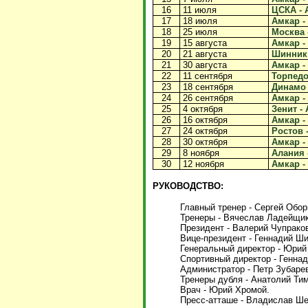
16
11 июля
ЦСКА - А
17
18 июля
Амкар - 
18
25 июля
Москва -
19
15 августа
Амкар - 
20
21 августа
Шинник 
21
30 августа
Амкар - 
22
11 сентября
Торпедо 
23
18 сентября
Динамо 
24
26 сентября
Амкар - 
25
4 октября
Зенит - 
26
16 октября
Амкар -
27
24 октября
Ростов -
28
30 октября
Амкар -
29
8 ноября
Алания -
30
12 ноября
Амкар - 
РУКОВОДСТВО:
Главный тренер - Сергей Обор
Тренеры - Вячеслав Ладейщик
Президент - Валерий Чупрако
Вице-президент - Геннадий Ш
Генеральный директор - Юрий
Спортивный директор - Геннад
Администратор - Петр Зубаре
Тренеры дубля - Анатолий Ти
Врач - Юрий Хромой.
Пресс-атташе - Владислав Ше