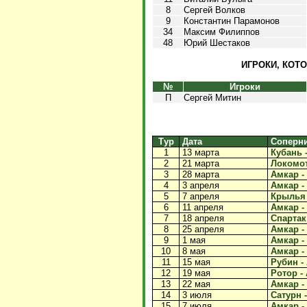
8
Сергей Волков
9
Константин Парамонов
34
Максим Филиппов
48
Юрий Шестаков
ИГРОКИ, КОТ
№
Игроки
П
Сергей Митин
Тур
Дата
Соперн
1
13 марта
Кубань -
2
21 марта
Локомот
3
28 марта
Амкар - 
4
3 апреля
Амкар - 
5
7 апреля
Крылья 
6
11 апреля
Амкар - 
7
18 апреля
Спартак 
8
25 апреля
Амкар -
9
1 мая
Амкар -
10
8 мая
Амкар - 
11
15 мая
Рубин - 
12
19 мая
Ротор - 
13
22 мая
Амкар - 
14
3 июля
Сатурн -
15
7 июля
Амкар - 