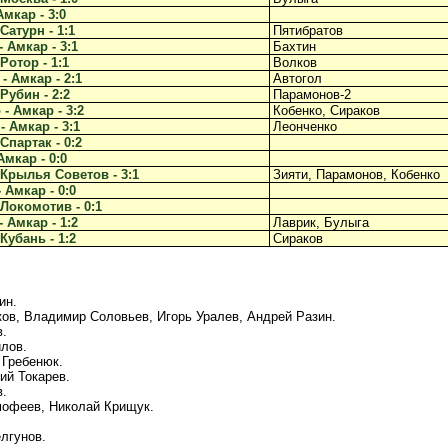
мкар - 3:0
Сатурн - 1:1
Пятибратов
 Амкар - 3:1
Бахтин
Ротор - 1:1
Волков
- Амкар - 2:1
Автогол
Рубин - 2:2
Парамонов-2
- Амкар - 3:2
Кобенко, Сираков
- Амкар - 3:1
Леонченко
Спартак - 0:2
Амкар - 0:0
 Крылья Советов - 3:1
Зияти, Парамонов, Кобенко
 Амкар - 0:0
 Локомотив - 0:1
 Амкар - 1:2
Лаврик, Булыга
Кубань - 1:2
Сираков
ин.
ов, Владимир Соловьев, Игорь Уралев, Андрей Разин.
в.
илов.
 Гребенюк.
ий Токарев.
в.
мофеев, Николай Крищук.
лгунов.