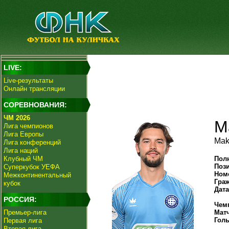
LIVE:
Live-результаты
Онлайн трансляции
СОРЕВНОВАНИЯ:
ЧМ 2026
М
Лига чемпионов
Лига Европы
Mak
Лига конференций
Лига наций
Клубный ЧМ
Пол
Поз
Суперкубок УЕФА
Ном
Межконтинентальный
Гра
кубок
Дат
РОССИЯ:
Чем
Премьер-лига
Мат
Гол
Первая лига
Вторая лига