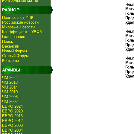
Контрольные матчи
Чемп
Мат
РАЗНОЕ:
Гол
Прогнозы от ФНК
Пре
Российские новости
Уда
Мировые Новости
Чемп
Коэффициенты УЕФА
Мат
Голосование
Гол
Поиск
Пре
Вакансии
Уда
Новый Форум
Старый Форум
Чемп
Контакты
Мат
Гол
АРХИВЫ:
Пре
Уда
ЧМ 2022
ЧМ 2018
ЧМ 2014
ЧМ 2010
ЧМ 2006
ЧМ 2002
ЕВРО 2024
ЕВРО 2020
ЕВРО 2016
ЕВРО 2012
ЕВРО 2008
ЕВРО 2004