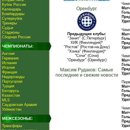
Чемп
Кубок России
Мат
Оренбург
Календарь
Гол
Бомбардиры
Пре
Суперкубок
Уда
Тренеры
Судьи
Чемп
Стадионы
Предыдущие клубы:
Мат
Сборная России
"Зенит" (С.Петербург)
Гол
ХИК (Финляндия)*
Пре
ЧЕМПИОНАТЫ:
"Ростов" (Ростов-на-Дону)
Уда
"Хонка" (Финляндия)*
Англия
"Сочи" (Сочи)
Чемп
Германия
"Оренбург" (Оренбург)
Мат
Испания
Гол
Италия
Пре
Максим Рудаков: Самые
Франция
Уда
последние и свежие новости
Нидерланды
Португалия
Перв
Турция
Мат
Беларусь
Гол
Пре
Казахстан
Уда
MLS
Саудовская Аравия
Чемп
Узбекистан
Мат
Гол
МЕЖСЕЗОНЬЕ:
Пре
Уда
Трансферы