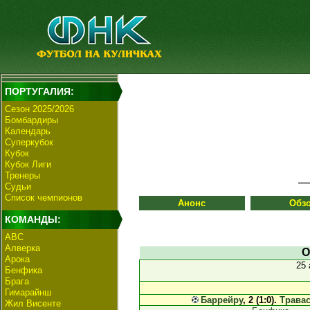
ПОРТУГАЛИЯ:
Сезон 2025/2026
Бомбардиры
Календарь
Суперкубок
Кубок
Кубок Лиги
Тренеры
Судьи
Список чемпионов
Анонс
Обз
КОМАНДЫ:
АВС
Алверка
О
Арока
25
Бенфика
Брага
Гимарайнш
Баррейру
, 2 (1:0).
Трава
Жил Висенте