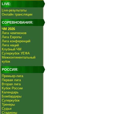
LIVE:
Live-результаты
Онлайн трансляции
СОРЕВНОВАНИЯ:
ЧМ 2026
Лига чемпионов
Лига Европы
Лига конференций
Лига наций
Клубный ЧМ
Суперкубок УЕФА
Межконтинентальный
кубок
РОССИЯ:
Премьер-лига
Первая лига
Вторая лига
Кубок России
Календарь
Бомбардиры
Суперкубок
Тренеры
Судьи
Стадионы