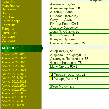
Бенфика
Каза Пиа
Анатолий Трубин
Морейренсе
Александер Бах
, 58
Насьонал
Антониу Силва
Порту
Николас Отаменди
Риу Аве
Самуэль Даль
Санта-Клара
Ричард Риос
, 90+1
Спортинг
Леандру Баррейру
Тондела
Доди Лукебакио
, 58
Фамаликан
Рафа Силва
, 58
Эшторил
Фредрик Эурснес
Эштрела
Вангелис Павлидис
, 75
АРХИВЫ:
Амар Дедич
, 58
Архив 2024/2025
Андреас Шельдеруп
, 58
Архив 2023/2024
Джанлука Престианни
, 58
Архив 2022/2023
Франьо Иванович
, 75
Архив 2021/2022
Ману Силва
, 90+1
Архив 2020/2021
Архив 2019/2020
Фредрик Эурснес
, 32
Архив 2018/2019
Ричард Риос
, 41
Архив 2017/2018
Архив 2016/2017
Жозе Моуринью
Архив 2015/2016
Архив 2014/2015
Архив 2013/2014
Архив 2012/2013
Архив 2011/2012