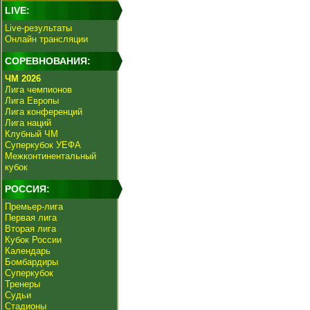
LIVE:
Live-результаты
Онлайн трансляции
СОРЕВНОВАНИЯ:
ЧМ 2026
Лига чемпионов
Лига Европы
Лига конференций
Лига наций
Клубный ЧМ
Суперкубок УЕФА
Межконтинентальный
кубок
РОССИЯ:
Премьер-лига
Первая лига
Вторая лига
Кубок России
Календарь
Бомбардиры
Суперкубок
Тренеры
Судьи
Стадионы