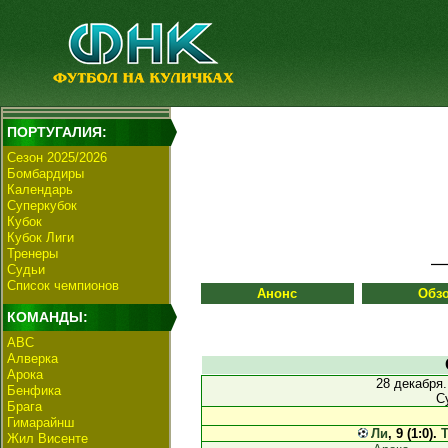
ПОРТУГАЛИЯ:
Сезон 2025/2026
Бомбардиры
Календарь
Суперкубок
Кубок
Кубок Лиги
Тренеры
Судьи
Список чемпионов
Анонс
Обз
КОМАНДЫ:
АВС
Алверка
Арока
28 декабря
Бенфика
С
Брага
Гимарайнш
Ли
, 9 (1:0).
Жил Висенте