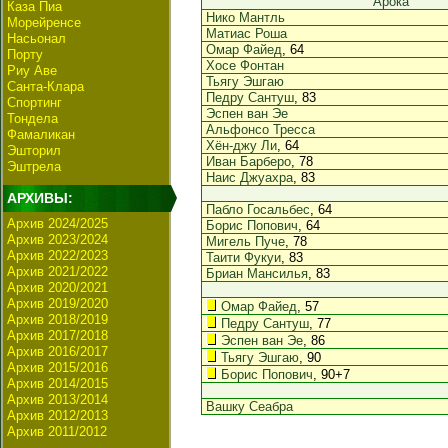
Арока
Каза Пиа
Нико Мантль
Морейренсе
Матиас Роша
Насьонал
Омар Файед
, 64
Порту
Хосе Фонтан
Риу Аве
Тьягу Эшгаю
Санта-Клара
Педру Сантуш
, 83
Спортинг
Эспен ван Эе
Тондела
Альфонсо Тресса
Фамаликан
Хён-джу Ли
, 64
Эшторил
Иван Барберо
, 78
Эштрела
Наис Джуахра
, 83
АРХИВЫ:
Пабло Госальбес
, 64
Архив 2024/2025
Борис Попович
, 64
Архив 2023/2024
Мигель Пуче
, 78
Архив 2022/2023
Таити Фукуи
, 83
Архив 2021/2022
Бриан Мансилья
, 83
Архив 2020/2021
Архив 2019/2020
Омар Файед
, 57
Архив 2018/2019
Педру Сантуш
, 77
Архив 2017/2018
Эспен ван Эе
, 86
Архив 2016/2017
Тьягу Эшгаю
, 90
Архив 2015/2016
Борис Попович
, 90+7
Архив 2014/2015
Архив 2013/2014
Вашку Сеабра
Архив 2012/2013
Архив 2011/2012