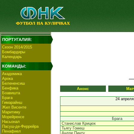
ПОРТУГАЛИЯ:
Сезон 2014/2015
Бомбардиры
Календарь
КОМАНДЫ:
Академика
Арока
Белененсиш
Бенфика
Анонс
Мат
Боавишта
Брага
24 апреля
Гимарайнш
Жил Висенте
Маритиму
Морейренсе
Брага
Насьонал
Станислав Крицюк
Пасуш-де-Феррейра
Тьягу Гомеш
Пенафиел
Андре Пинту