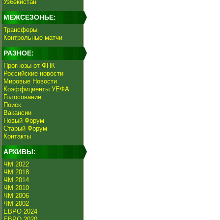
Узбекистан
МЕЖСЕЗОНЬЕ:
Трансферы
Контрольные матчи
РАЗНОЕ:
Прогнозы от ФНК
Российские новости
Мировые Новости
Коэффициенты УЕФА
Голосование
Поиск
Вакансии
Новый Форум
Старый Форум
Контакты
АРХИВЫ:
ЧМ 2022
ЧМ 2018
ЧМ 2014
ЧМ 2010
ЧМ 2006
ЧМ 2002
ЕВРО 2024
ЕВРО 2020