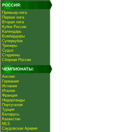
РОССИЯ:
Премьер-лига
Первая лига
Вторая лига
Кубок России
Календарь
Бомбардиры
Суперкубок
Тренеры
Судьи
Стадионы
Сборная России
ЧЕМПИОНАТЫ:
Англия
Германия
Испания
Италия
Франция
Нидерланды
Португалия
Турция
Беларусь
Казахстан
MLS
Саудовская Аравия