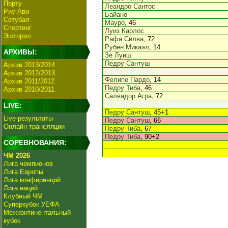
Порту
Леандро Сантос
Риу Ави
Байано
Сетубал
Мауро
, 46
Спортинг
Луиз Карлос
Эшторил
Рафа Силва
, 72
Рубен Микаэл
, 14
АРХИВЫ:
Зе Луиш
Педру Сантуш
Архив 2013/2014
Архив 2012/2013
Фелипе Пардо
, 14
Архив 2011/2012
Педру Тиба
, 46
Архив 2010/2011
Салвадор Агра
, 72
LIVE:
Педру Сантуш
, 45+1
Live-результаты
Педру Сантуш
, 66
Онлайн трансляции
Педру Тиба
, 67
Педру Тиба
, 90+2
СОРЕВНОВАНИЯ:
ЧМ 2026
Лига чемпионов
Лига Европы
Лига конференций
Лига наций
Клубный ЧМ
Суперкубок УЕФА
Межконтинентальный
кубок