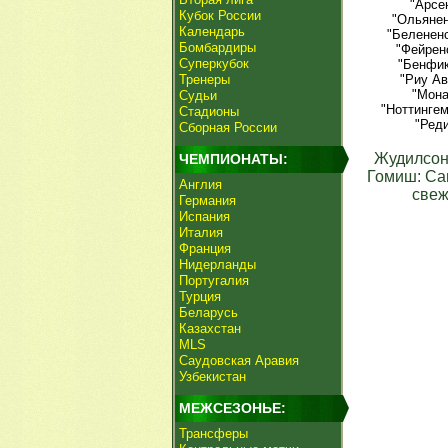
"Арсе
Кубок России
"Ольянен
Календарь
"Белененс
Бомбардиры
"Фейрен
Суперкубок
"Бенфик
Тренеры
"Риу Ав
"Мона
Судьи
"Ноттингем
Стадионы
"Реди
Сборная России
Жудилсон
ЧЕМПИОНАТЫ:
Гомиш: Са
Англия
свеж
Германия
Испания
Италия
Франция
Нидерланды
Португалия
Турция
Беларусь
Казахстан
MLS
Саудовская Аравия
Узбекистан
МЕЖСЕЗОНЬЕ:
Трансферы