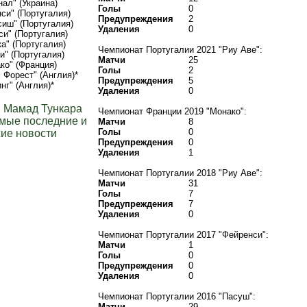
нал" (Украина)
Голы
0
си" (Португалия)
Предупреждения
2
иш" (Португалия)
Удаления
0
си" (Португалия)
а" (Португалия)
Чемпионат Португалии 2021 "Риу Аве":
и" (Португалия)
Матчи
25
ко" (Франция)
Голы
2
 Форест" (Англия)*
Предупреждения
5
нг" (Англия)*
Удаления
0
 Мамад Тункара
Чемпионат Франции 2019 "Монако":
мые последние и
Матчи
8
Голы
0
ие новости
Предупреждения
0
Удаления
1
Чемпионат Португалии 2018 "Риу Аве":
Матчи
31
Голы
7
Предупреждения
7
Удаления
0
Чемпионат Португалии 2017 "Фейренси":
Матчи
1
Голы
0
Предупреждения
0
Удаления
0
Чемпионат Португалии 2016 "Пасуш":
Матчи
29