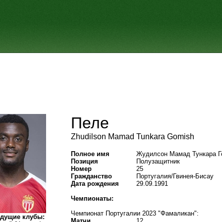
Пеле
Zhudilson Mamad Tunkara Gomish
Полное имя
Жудилсон Мамад Тункара 
Позиция
Полузащитник
Номер
25
Гражданство
Португалия/Гвинея-Бисау
Дата рождения
29.09.1991
Чемпионаты:
Чемпионат Португалии 2023 "Фамаликан":
дущие клубы:
Матчи
12