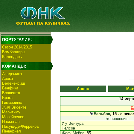
ПОРТУГАЛИЯ:
Сезон 2014/2015
Бомбардиры
Календарь
КОМАНДЫ:
Академика
Арока
Белененсиш
Бенфика
Анонс
Мат
Боавишта
Брага
14 март
Гимарайнш
Жил Висенте
Б
Маритиму
Бальбоа
, 15 - с пена
Морейренсе
Белененсиш
Насьонал
Угу Вентура
Пасуш-де-Феррейра
Нелсон
Пенафиел
Жоау Мейра
, 85