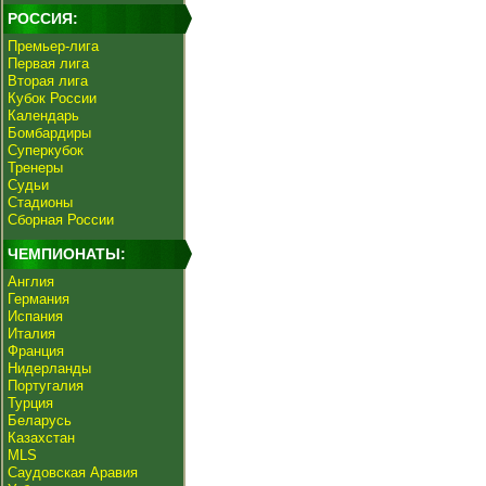
РОССИЯ:
Премьер-лига
Первая лига
Вторая лига
Кубок России
Календарь
Бомбардиры
Суперкубок
Тренеры
Судьи
Стадионы
Сборная России
ЧЕМПИОНАТЫ:
Англия
Германия
Испания
Италия
Франция
Нидерланды
Португалия
Турция
Беларусь
Казахстан
MLS
Саудовская Аравия