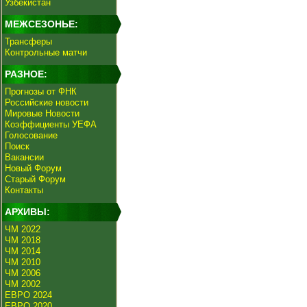
Узбекистан
МЕЖСЕЗОНЬЕ:
Трансферы
Контрольные матчи
РАЗНОЕ:
Прогнозы от ФНК
Российские новости
Мировые Новости
Коэффициенты УЕФА
Голосование
Поиск
Вакансии
Новый Форум
Старый Форум
Контакты
АРХИВЫ:
ЧМ 2022
ЧМ 2018
ЧМ 2014
ЧМ 2010
ЧМ 2006
ЧМ 2002
ЕВРО 2024
ЕВРО 2020