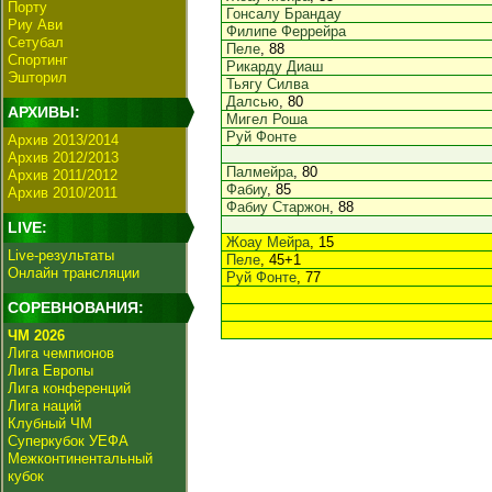
Порту
Гонсалу Брандау
Риу Ави
Филипе Феррейра
Сетубал
Пеле
, 88
Спортинг
Рикарду Диаш
Эшторил
Тьягу Силва
Далсью
, 80
АРХИВЫ:
Мигел Роша
Руй Фонте
Архив 2013/2014
Архив 2012/2013
Палмейра
, 80
Архив 2011/2012
Фабиу
, 85
Архив 2010/2011
Фабиу Старжон
, 88
LIVE:
Жоау Мейра
, 15
Live-результаты
Пеле
, 45+1
Онлайн трансляции
Руй Фонте
, 77
СОРЕВНОВАНИЯ:
ЧМ 2026
Лига чемпионов
Лига Европы
Лига конференций
Лига наций
Клубный ЧМ
Суперкубок УЕФА
Межконтинентальный
кубок