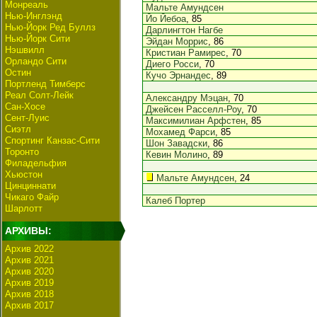
Монреаль
Мальте Амундсен
Нью-Инглэнд
Йо Йебоа
, 85
Нью-Йорк Ред Буллз
Дарлингтон Нагбе
Нью-Йорк Сити
Эйдан Моррис
, 86
Нэшвилл
Кристиан Рамирес
, 70
Орландо Сити
Диего Росси
, 70
Остин
Кучо Эрнандес
, 89
Портленд Тимберс
Реал Солт-Лейк
Александру Мэцан
, 70
Сан-Хосе
Джейсен Расселл-Роу
, 70
Сент-Луис
Максимилиан Арфстен
, 85
Сиэтл
Мохамед Фарси
, 85
Спортинг Канзас-Сити
Шон Завадски
, 86
Торонто
Кевин Молино
, 89
Филадельфия
Хьюстон
Мальте Амундсен
, 24
Цинциннати
Чикаго Файр
Калеб Портер
Шарлотт
АРХИВЫ:
Архив 2022
Архив 2021
Архив 2020
Архив 2019
Архив 2018
Архив 2017