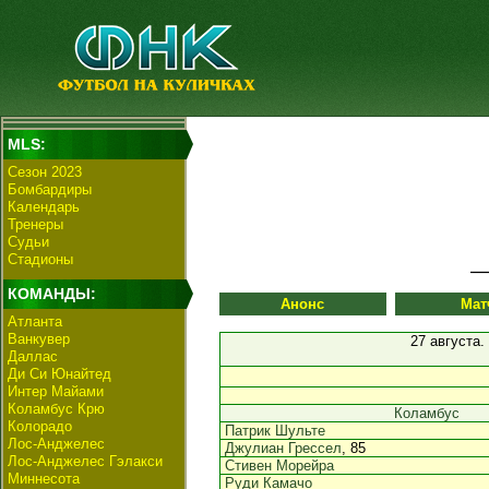
MLS:
Сезон 2023
Бомбардиры
Календарь
Тренеры
Судьи
Стадионы
КОМАНДЫ:
Анонс
Мат
Атланта
Ванкувер
27 августа.
Даллас
Ди Си Юнайтед
Интер Майами
Коламбус Крю
Коламбус
Колорадо
Патрик Шульте
Лос-Анджелес
Джулиан Грессел
, 85
Лос-Анджелес Гэлакси
Стивен Морейра
Миннесота
Руди Камачо