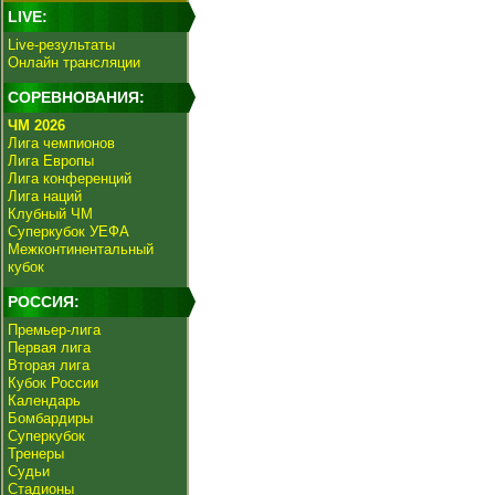
LIVE:
Live-результаты
Онлайн трансляции
СОРЕВНОВАНИЯ:
ЧМ 2026
Лига чемпионов
Лига Европы
Лига конференций
Лига наций
Клубный ЧМ
Суперкубок УЕФА
Межконтинентальный
кубок
РОССИЯ:
Премьер-лига
Первая лига
Вторая лига
Кубок России
Календарь
Бомбардиры
Суперкубок
Тренеры
Судьи
Стадионы