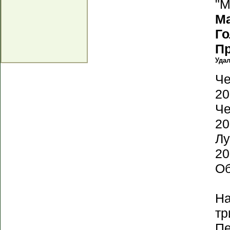
"М
М
Г
П
Уда
Че
20
Че
20
Лу
20
Об
На
тр
Пе