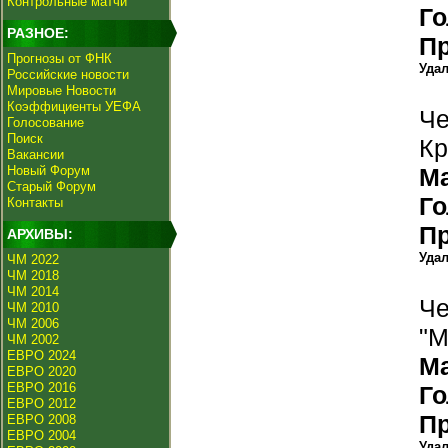
Контрольные матчи
Г
РАЗНОЕ:
П
Прогнозы от ФНК
Уда
Российские новости
Мировые Новости
Коэффициенты УЕФА
Че
Голосование
Поиск
Кр
Вакансии
Новый Форум
М
Старый Форум
Г
Контакты
П
АРХИВЫ:
Уда
ЧМ 2022
ЧМ 2018
ЧМ 2014
Че
ЧМ 2010
ЧМ 2006
"М
ЧМ 2002
ЕВРО 2024
М
ЕВРО 2020
ЕВРО 2016
Г
ЕВРО 2012
П
ЕВРО 2008
ЕВРО 2004
Уда