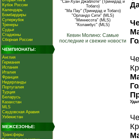
"Сан-Хуан Джаблоте" (Тринидад и
Да
Кубок России
Тобаго)
Календарь
"Ма Пау" (Тринидад и Тобаго)
Бомбардиры
"Орландо Сити" (MLS)
Суперкубок
"Миннесота" (MLS)
Ч
Тренеры
"Коламбус" (MLS)
Судьи
М
Стадионы
Кевин Молино: Самые
Г
Сборная России
последние и свежие новости
ЧЕМПИОНАТЫ:
Че
Англия
Германия
Кр
Испания
Италия
М
Франция
Нидерланды
Г
Португалия
Турция
П
Беларусь
Уда
Казахстан
MLS
Саудовская Аравия
Че
Узбекистан
Кр
МЕЖСЕЗОНЬЕ:
М
Трансферы