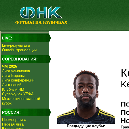
LIVE:
Live-результаты
Онлайн трансляции
СОРЕВНОВАНИЯ:
ЧМ 2026
К
Лига чемпионов
Лига Европы
Лига конференций
K
Лига наций
Клубный ЧМ
Суперкубок УЕФА
Межконтинентальный
П
кубок
П
РОССИЯ:
Н
Премьер-лига
Первая лига
Предыдущие клубы:
Гра
Вторая лига