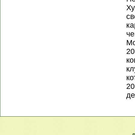
Ху
св
ка
че
Мо
20
ко
кл
ко
20
де
Ф