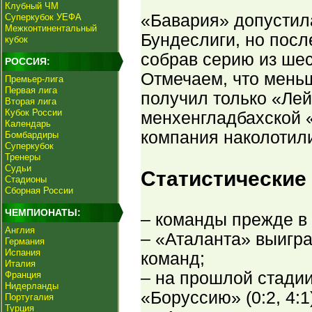
Клубный ЧМ
«Бавария» допустил
Суперкубок УЕФА
Межконтинентальный
Бундеслиги, но посл
кубок
собрав серию из ше
РОССИЯ:
Отмечаем, что меньше
Премьер-лига
Первая лига
получил только «Лей
Вторая лига
Кубок России
менхенгладбахской 
Календарь
компания наколотили
Бомбардиры
Суперкубок
Тренеры
Судьи
Статистические
Стадионы
Сборная России
ЧЕМПИОНАТЫ:
– команды прежде в 
Англия
– «Аталанта» выигра
Германия
Испания
команд;
Италия
– на прошлой стади
Франция
Нидерланды
«Боруссию» (0:2, 4:1
Португалия
Турция