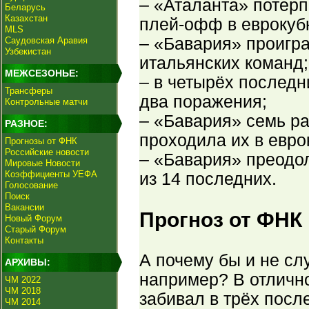
– «Аталанта» потер
Беларусь
Казахстан
плей-офф в еврокуб
MLS
– «Бавария» проигра
Саудовская Аравия
Узбекистан
итальянских команд;
МЕЖСЕЗОНЬЕ:
– в четырёх последн
Трансферы
два поражения;
Контрольные матчи
– «Бавария» семь ра
РАЗНОЕ:
проходила их в евро
Прогнозы от ФНК
Российские новости
– «Бавария» преодо
Мировые Новости
Коэффициенты УЕФА
из 14 последних.
Голосование
Поиск
Вакансии
Прогноз от ФНК
Новый Форум
Старый Форум
Контакты
А почему бы и не сл
АРХИВЫ:
например? В отличн
ЧМ 2022
ЧМ 2018
забивал в трёх посл
ЧМ 2014