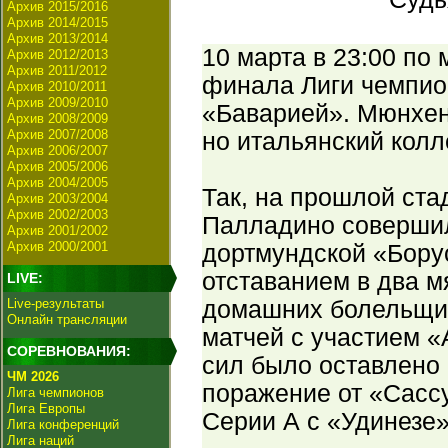
Архив 2015/2016
Архив 2014/2015
Архив 2013/2014
10 марта в 23:00 по
Архив 2012/2013
Архив 2011/2012
финала Лиги чемпион
Архив 2010/2011
Архив 2009/2010
«Баварией». Мюнхенс
Архив 2008/2009
Архив 2007/2008
но итальянский колл
Архив 2006/2007
Архив 2005/2006
Архив 2004/2005
Так, на прошлой ст
Архив 2003/2004
Архив 2002/2003
Палладино совершил
Архив 2001/2002
Архив 2000/2001
дортмундской «Борус
отставанием в два м
LIVE:
Live-результаты
домашних болельщик
Онлайн трансляции
матчей с участием «
СОРЕВНОВАНИЯ:
сил было оставлено 
ЧМ 2026
поражение от «Сассу
Лига чемпионов
Лига Европы
Серии А с «Удинезе»
Лига конференций
Лига наций