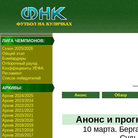
ЛИГА ЧЕМПИОНОВ:
Сезон 2025/2026
Общий этап
Бомбардиры
Отборочный раунд
Коэффициенты УЕФА
Регламент
Список победителей
АРХИВЫ:
Анонс
Обзор
Архив 2024/2025
Архив 2023/2024
Архив 2022/2023
Архив 2021/2022
Архив 2020/2021
Анонс и прог
Архив 2019/2020
Архив 2018/2019
10 марта. Берг
Архив 2017/2018
Архив 2016/2017
Судь