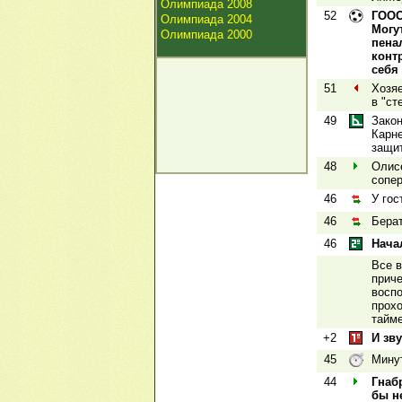
Олимпиада 2008
52
ГООО
Олимпиада 2004
Могу
Олимпиада 2000
пена
конт
себя
51
Хозя
в "ст
49
Закон
Карне
защит
48
Олисе
сопер
46
У гос
46
Бера
46
Нача
Все в
прич
воспо
прохо
тайме
+2
И зв
45
Минут
44
Гнаб
бы н