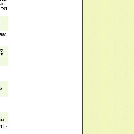
ас
 тот
й
ачал
тут
ик
ал
сы.
арри