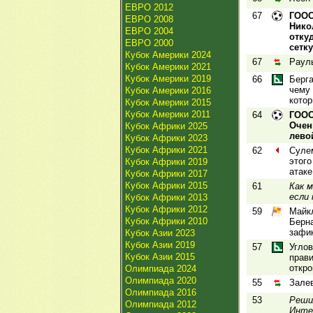
ЕВРО 2012
67
ГООО
ЕВРО 2008
Нико
ЕВРО 2004
отку
ЕВРО 2000
сетку
Кубок Америки 2024
67
Раул
Кубок Америки 2021
Кубок Америки 2019
66
Берга
чему 
Кубок Америки 2016
котор
Кубок Америки 2015
Кубок Америки 2011
64
ГООО
Очен
Кубок Африки 2025
лево
Кубок Африки 2023
Кубок Африки 2021
62
Сулем
этого
Кубок Африки 2019
атаке
Кубок Африки 2017
Кубок Африки 2015
61
Как м
если 
Кубок Африки 2013
Кубок Африки 2012
59
Майк
Кубок Африки 2010
Берна
зафи
Кубок Азии 2023
Кубок Азии 2019
57
Углов
Кубок Азии 2015
прави
откро
Олимпиада 2024
Олимпиада 2020
55
Залев
Олимпиада 2016
53
Реши
Олимпиада 2012
Инте