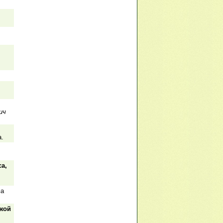
ич
а.
са,
ма
ужой