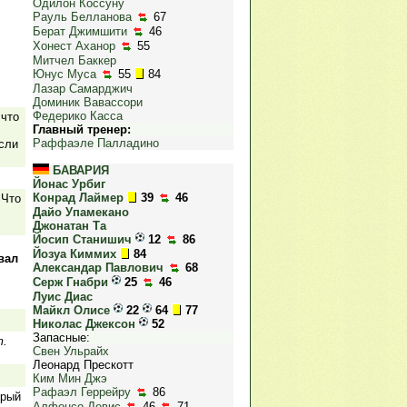
Одилон Коссуну
Рауль Белланова
67
Берат Джимшити
46
Хонест Аханор
55
Митчел Баккер
Юнус Муса
55
84
Лазар Самарджич
Доминик Вавассори
Федерико Касса
 что
Главный тренер:
Раффаэле Палладино
сли
БАВАРИЯ
Йонас Урбиг
Конрад Лаймер
39
46
 Что
Дайо Упамекано
Джонатан Та
Йосип Станишич
12
86
Йозуа Киммих
84
вал
Александар Павлович
68
Серж Гнабри
25
46
Луис Диас
Майкл Олисе
22
64
77
Николас Джексон
52
Запасные:
т.
Свен Ульрайх
Леонард Прескотт
Ким Мин Джэ
Рафаэл Геррейру
86
орый
Алфонсо Девис
46
71