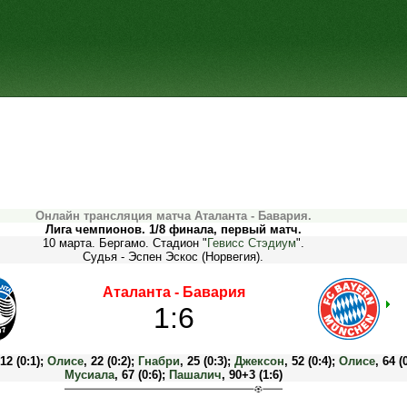
Онлайн трансляция матча Аталанта - Бавария.
Лига чемпионов. 1/8 финала, первый матч.
10 марта. Бергамо. Стадион "
Гевисс Стэдиум
".
Судья - Эспен Эскос (Норвегия).
Аталанта - Бавария
1:6
 12 (0:1);
Олисе
, 22 (0:2);
Гнабри
, 25 (0:3);
Джексон
, 52 (0:4);
Олисе
, 64 (
Мусиала
, 67 (0:6);
Пашалич
, 90+3 (1:6)