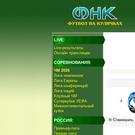
LIVE:
Live-результаты
Онлайн трансляции
СОРЕВНОВАНИЯ:
ЧМ 2026
Лига чемпионов
Лига Европы
Лига конференций
Лига наций
Клубный ЧМ
Суперкубок УЕФА
Межконтинентальный
кубок
Станишич
,
РОССИЯ:
Премьер-лига
Первая лига