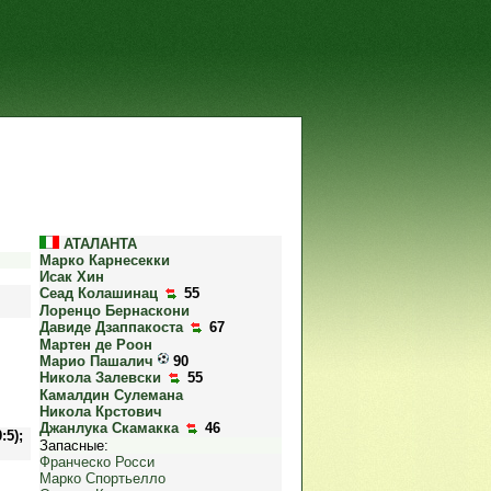
АТАЛАНТА
Марко Карнесекки
Исак Хин
Сеад Колашинац
55
Лоренцо Бернаскони
Давиде Дзаппакоста
67
Мартен де Роон
Марио Пашалич
90
Никола Залевски
55
Камалдин Сулемана
Никола Крстович
Джанлука Скамакка
46
0:5);
Запасные:
Франческо Росси
Марко Спортьелло