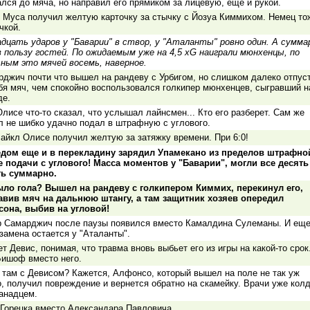
лся до мяча, но направил его прямиком за лицевую, еще и рукой.
 Муса получил желтую карточку за стычку с Йозуа Киммихом. Немец то
чкой.
дцать ударов у "Баварии" в створ, у "Аталанты" ровно один. А сумма
в пользу гостей. По ожидаемым уже на 4,5 xG наиграли мюнхенцы, по
ьным это мячей восемь, наверное.
джич почти что вышел на рандеву с Урбигом, но слишком далеко отпус
бя мяч, чем спокойно воспользовался голкипер мюнхенцев, сыгравший н
де.
лисе что-то сказал, что услышал лайнсмен... Кто его разберет. Сам же
 не шибко удачно подал в штрафную с углового.
айкл Олисе получил желтую за затяжку времени. При 6:0!
едом еще и в перекладину зарядил Упамекано из пределов штрафно
е подачи с углового! Масса моментов у "Баварии", могли все десять
ть суммарно.
ыло гола? Вышел на рандеву с голкипером Киммих, перекинул его,
авив мяч на дальнюю штангу, а там защитник хозяев опередил
сона, выбив на угловой!
р Самарджич после паузы появился вместо Камалдина Сулеманы. И ещ
замена остается у "Аталанты".
т Девис, понимая, что травма вновь выбьет его из игры на какой-то срок
Бишоф вместо него.
 там с Девисом? Кажется, Алфонсо, который вышел на поле не так уж
, получил повреждение и вернется обратно на скамейку. Врачи уже кол
анадцем.
 Горецка вместо Александара Павловича.