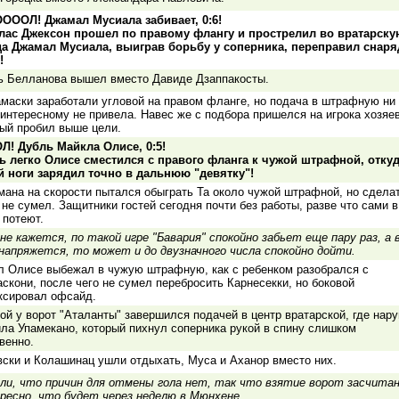
ОООЛ! Джамал Мусиала забивает, 0:6!
лас Джексон прошел по правому флангу и прострелил во вратарску
да Джамал Мусиала, выиграв борьбу у соперника, переправил снаря
!
ь Белланова вышел вместо Давиде Дзаппакосты.
маски заработали угловой на правом фланге, но подача в штрафную ни 
интересному не привела. Навес же с подбора пришелся на игрока хозяев
ый пробил выше цели.
Л! Дубль Майкла Олисе, 0:5!
ь легко Олисе сместился с правого фланга к чужой штрафной, откуд
й ноги зарядил точно в дальнюю "девятку"!
ана на скорости пытался обыграть Та около чужой штрафной, но сдела
 не сумел. Защитники гостей сегодня почти без работы, разве что сами в
 потеют.
не кажется, по такой игре "Бавария" спокойно забьет еще пару раз, а
напряжется, то может и до двузначного числа спокойно дойти.
л Олисе выбежал в чужую штрафную, как с ребенком разобрался с
скони, после чего не сумел перебросить Карнесекки, но боковой
ксировал офсайд.
ой у ворот "Аталанты" завершился подачей в центр вратарской, где нар
ла Упамекано, который пихнул соперника рукой в спину слишком
венно.
ски и Колашинац ушли отдыхать, Муса и Аханор вместо них.
ли, что причин для отмены гола нет, так что взятие ворот засчитан
ресно, что будет через неделю в Мюнхене.