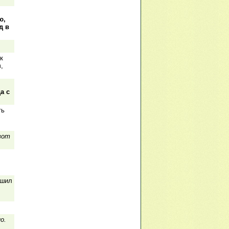
ю,
д в
к
,
а с
ть
 вот
ушил
о.