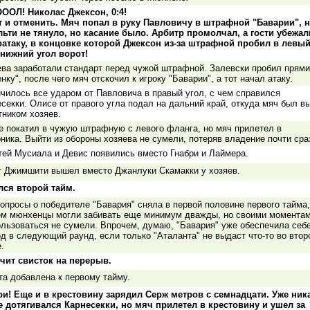
ООЛ! Николас Джексон, 0:4!
т и отменить. Мяч попал в руку Павловичу в штрафной "Баварии", н
льти не тянуло, но касание было. Арбитр промолчал, а гости убежал
ратаку, в концовке которой Джексон из-за штрафной пробил в левый
 нижний угол ворот!
ева заработали стандарт перед чужой штрафной. Залевски пробил прям
енку", после чего мяч отскочил к игроку "Баварии", а тот начал атаку.
чилось все ударом от Павловича в правый угол, с чем справился
секки. Олисе от правого угла подал на дальний край, откуда мяч был в
ником хозяев.
 покатил в чужую штрафную с левого фланга, но мяч прилетел в
ника. Выйти из обороны хозяева не сумели, потеряв владение почти сра
тей Мусиала и Девис появились вместо Гнабри и Лаймера.
т Джимшити вышел вместо Джанлуки Скамакки у хозяев.
лся второй тайм.
опросы о победителе "Бавария" сняла в первой половине первого тайма,
ем мюнхенцы могли забивать еще минимум дважды, но своими момента
льзоваться не сумели. Впрочем, думаю, "Бавария" уже обеспечила себ
д в следующий раунд, если только "Аталанта" не выдаст что-то во втор
.
учит свисток на перерыв.
а добавлена к первому тайму.
ри! Еще и в крестовину зарядил Серж метров с семнадцати. Уже ник
е дотягивался Карнесекки, но мяч прилетел в крестовину и ушел за