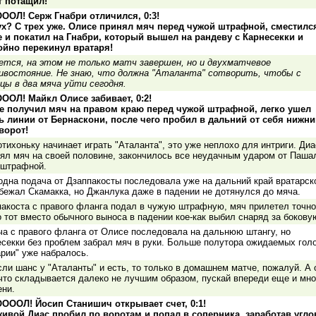
г потащил!
ООЛ! Серж Гнабри отличился, 0:3!
ух? С трех уже. Олисе принял мяч перед чужой штрафной, сместилс
е и покатил на Гнабри, который вышел на рандеву с Карнесекки и
ойно перекинул вратаря!
ется, на этом не только матч завершен, но и двухматчевое
ивостояние. Не знаю, что должна "Аталанта" сотворить, чтобы с
цы в два мяча уйти сегодня.
ООЛ! Майкл Олисе забивает, 0:2!
е получил мяч на правом краю перед чужой штрафной, легко ушел
ь линии от Бернаскони, после чего пробил в дальний от себя нижни
ворот!
отихоньку начинает играть "Аталанта", это уже неплохо для интриги. Диа
ял мяч на своей половине, закончилось все неудачным ударом от Паша
 штрафной.
дна подача от Дзаппакосты последовала уже на дальний край вратарск
бежал Скамакка, но Джанлука даже в падении не дотянулся до мяча.
акоста с правого фланга подал в чужую штрафную, мяч прилетел точно
о тот вместо обычного выноса в падении кое-как выбил снаряд за бокову
а с правого фланга от Олисе последовала на дальнюю штангу, но
секки без проблем забрал мяч в руки. Больше полутора ожидаемых голо
рии" уже набралось.
сли шанс у "Аталанты" и есть, то только в домашнем матче, пожалуй. А 
что складывается далеко не лучшим образом, пускай впереди еще и мно
ени.
ОООЛ! Йосип Станишич открывает счет, 0:1!
живой Диас пробил по воротам и попал в соперника, заработав угло