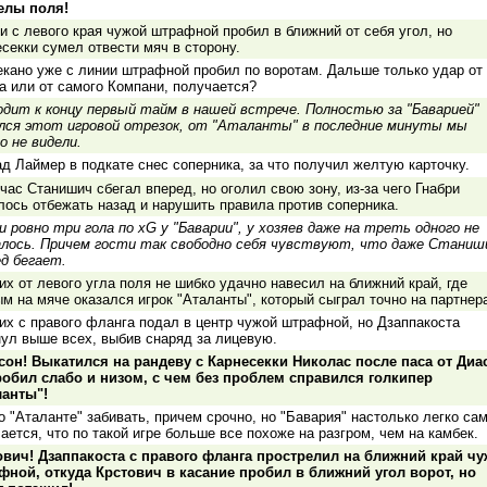
елы поля!
и с левого края чужой штрафной пробил в ближний от себя угол, но
секки сумел отвести мяч в сторону.
кано уже с линии штрафной пробил по воротам. Дальше только удар от
а или от самого Компани, получается?
одит к концу первый тайм в нашей встрече. Полностью за "Баварией"
лся этот игровой отрезок, от "Аталанты" в последние минуты мы
о не видели.
д Лаймер в подкате снес соперника, за что получил желтую карточку.
час Станишич сбегал вперед, но оголил свою зону, из-за чего Гнабри
ось отбежать назад и нарушить правила против соперника.
 ровно три гола по xG у "Баварии", у хозяев даже на треть одного не
алось. Причем гости так свободно себя чувствуют, что даже Станиш
д бегает.
х от левого угла поля не шибко удачно навесил на ближний край, где
м на мяче оказался игрок "Аталанты", который сыграл точно на партнер
х с правого фланга подал в центр чужой штрафной, но Дзаппакоста
ул выше всех, выбив снаряд за лицевую.
сон! Выкатился на рандеву с Карнесекки Николас после паса от Диа
робил слабо и низом, с чем без проблем справился голкипер
ланты"!
 "Аталанте" забивать, причем срочно, но "Бавария" настолько легко са
ается, что по такой игре больше все похоже на разгром, чем на камбек.
ович! Дзаппакоста с правого фланга прострелил на ближний край ч
фной, откуда Крстович в касание пробил в ближний угол ворот, но