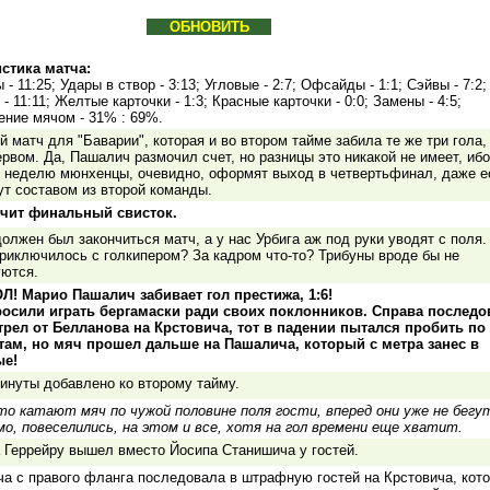
ОБНОВИТЬ
истика матча:
 - 11:25; Удары в створ - 3:13; Угловые - 2:7; Офсайды - 1:1; Сэйвы - 7:2;
- 11:11; Желтые карточки - 1:3; Красные карточки - 0:0; Замены - 4:5;
ние мячом - 31% : 69%.
й матч для "Баварии", которая и во втором тайме забила те же три гола,
ервом. Да, Пашалич размочил счет, но разницы это никакой не имеет, ибо
з неделю мюнхенцы, очевидно, оформят выход в четвертьфинал, даже е
т составом из второй команды.
учит финальный свисток.
олжен был закончиться матч, а у нас Урбига аж под руки уводят с поля.
риключилось с голкипером? За кадром что-то? Трибуны вроде бы не
уются.
Л! Марио Пашалич забивает гол престижа, 1:6!
росили играть бергамаски ради своих поклонников. Справа последо
трел от Белланова на Крстовича, тот в падении пытался пробить по
там, но мяч прошел дальше на Пашалича, который с метра занес в
ые!
инуты добавлено ко второму тайму.
то катают мяч по чужой половине поля гости, вперед они уже не бегу
о, повеселились, на этом и все, хотя на гол времени еще хватит.
 Геррейру вышел вместо Йосипа Станишича у гостей.
а с правого фланга последовала в штрафную гостей на Крстовича, кот