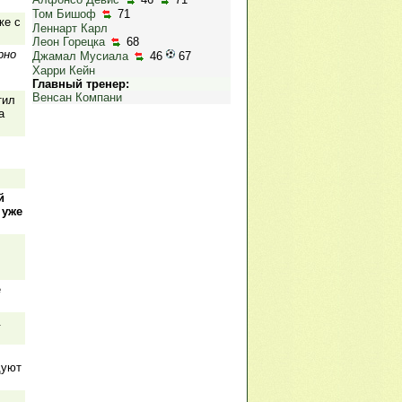
Том Бишоф
71
же с
Леннарт Карл
Леон Горецка
68
рно
Джамал Мусиала
46
67
Харри Кейн
Главный тренер:
Венсан Компани
тил
а
й
 уже
е
.
дуют