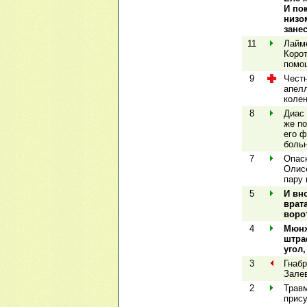
И по
низо
зане
11
Лайме
Корот
помо
9
Честн
апелл
колен
8
Диас 
же по
его ф
больн
7
Опас
Олис
пару 
5
И вн
врат
воро
4
Мюнх
штра
угол
3
Гнабр
Залев
2
Травм
прису