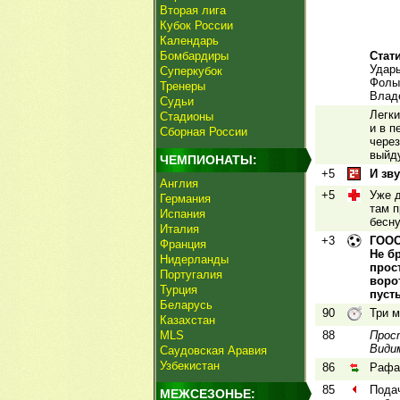
Вторая лига
Кубок России
Календарь
Бомбардиры
Стат
Удары
Суперкубок
Фолы 
Тренеры
Владе
Судьи
Легки
Стадионы
и в п
Сборная России
чере
выйду
ЧЕМПИОНАТЫ:
+5
И зв
Англия
+5
Уже д
Германия
там п
Испания
бесн
Италия
+3
ГООО
Франция
Не б
Нидерланды
прос
Португалия
воро
Турция
пуст
Беларусь
90
Три м
Казахстан
MLS
88
Прос
Видим
Саудовская Аравия
Узбекистан
86
Рафа
85
Подач
МЕЖСЕЗОНЬЕ: