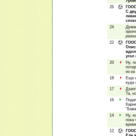
Урби
25
ГООО
С дв
леве
спок
24
Дума
прот
разни
22
ГООО
Олис
вдол
угол 
20
Ну, п
потер
из-за
18
Еще о
куда 
17
Дзапп
Та, н
16
Подач
Карне
"Бава
14
Ну, е
пока 
врем
12
ГООО
Еле 