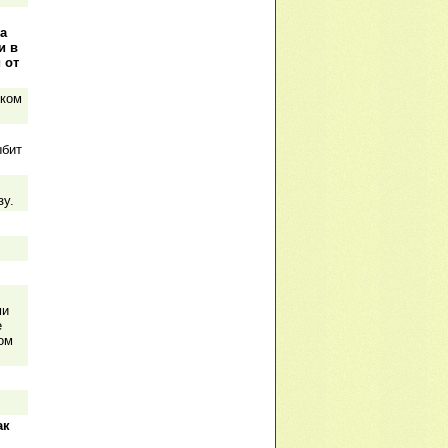
а
и в
 от
иком
ыбит
зу.
ми
е
ом
ак