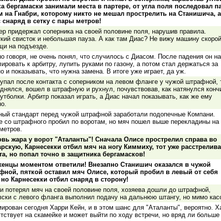
ка бергамаски занимали места в партере, от угла поля последовал п
м на Гнабри, которому никто не мешал прострелить на Станишича, а
с снаряд в сетку с пары метров!
р придержал соперника на своей половине поля, нарушив правила.
кий свисток и небольшая пауза. А как там Диас? Не вижу машину скоро
щи на подъезде.
о говоря, не очень понял, что случилось с Диасом. После падения он н
ировать к арбитру, лупить руками по газону, а потом стал держаться за
о и показывать, что нужна замена. В итоге уже играет, да уж.
упал после контакта с соперником на левом фланге у чужой штрафной, 
днялся, вошел в штрафную и рухнул, почувствовав, как натянулся конч
утболки. Арбитр показал играть, а Диас начал показывать, как же ему
о.
ный стандарт перед чужой штрафной заработали подопечные Компани.
е со штрафного пробил по воротам, но мяч пошел выше перекладины на
метров.
овь жара у ворот "Аталанты"! Сначала Олисе прострелил справа во
арскую, Карнесекки отбил мяч на ногу Киммиху, тот уже расстрелив
та, но попал точно в защитника бергамасков!
енцы моментом ответили! Внезапно Станишич оказался в чужой
фной, пяткой оставил мяч Олисе, который пробил в левый от себя
, но Карнесекки отбил снаряд в сторону!
и потерял мяч на своей половине поля, хозяева дошли до штрафной,
ски с левого фланга выполнил подачу на дальнюю штангу, но мимо кас
ирован сегодня Харри Кейн, и в этом шанс для "Аталанты", вероятно. Х
тствует на скамейке и может выйти по ходу встречи, но вряд ли больше