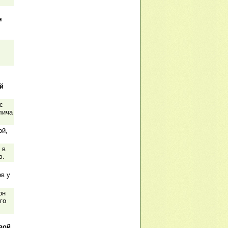
я
й
с
лича
ой,
 в
ю.
в у
он
го
вой.