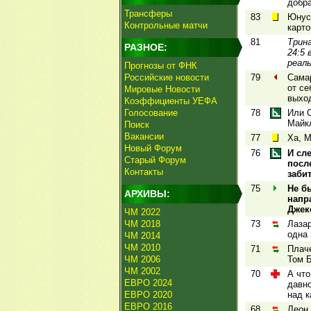
добра
Трансферы
83
Юнус
Контрольные матчи
карто
81
Трина
РАЗНОЕ:
24:5 
реал
Прогнозы от ФНК
Российские новости
79
Самар
от се
Мировые Новости
выхо
Коэффициенты УЕФА
Голосование
78
Или О
Майкл
Поиск
Вакансии
77
Ха, М
Новый Форум
76
И сл
Старый Форум
посл
Контакты
заби
75
Не б
АРХИВЫ:
напр
Джек
ЧМ 2022
ЧМ 2018
73
Лаза
одна 
ЧМ 2014
ЧМ 2010
71
Плаче
ЧМ 2006
Том 
ЧМ 2002
70
А что
ЕВРО 2024
давно
ЕВРО 2020
над к
ЕВРО 2016
68
Леон