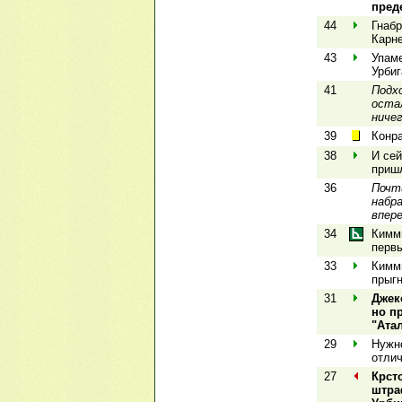
пред
44
Гнабр
Карне
43
Упаме
Урбиг
41
Подх
оста
ничег
39
Конра
38
И сей
пришл
36
Почти
набр
впере
34
Кимми
первы
33
Кимми
прыгн
31
Джек
но п
"Ата
29
Нужно
отлич
27
Крст
штра