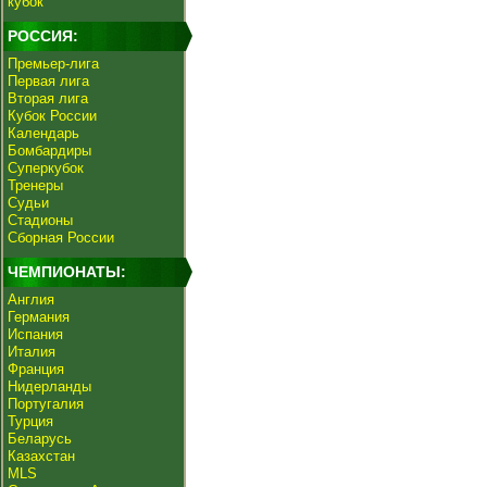
кубок
РОССИЯ:
Премьер-лига
Первая лига
Вторая лига
Кубок России
Календарь
Бомбардиры
Суперкубок
Тренеры
Судьи
Стадионы
Сборная России
ЧЕМПИОНАТЫ:
Англия
Германия
Испания
Италия
Франция
Нидерланды
Португалия
Турция
Беларусь
Казахстан
MLS