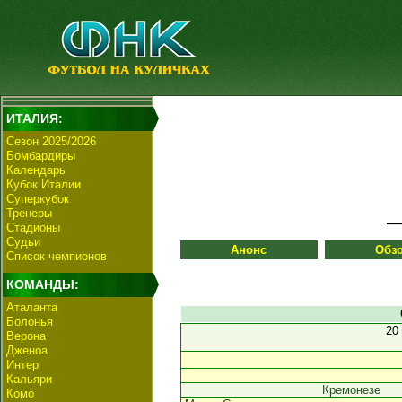
ИТАЛИЯ:
Сезон 2025/2026
Бомбардиры
Календарь
Кубок Италии
Суперкубок
Тренеры
Стадионы
Судьи
Анонс
Обз
Список чемпионов
КОМАНДЫ:
Аталанта
Болонья
20
Верона
Дженоа
Интер
Кальяри
Кремонезе
Комо