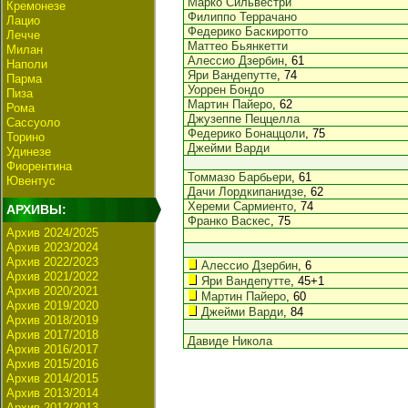
Марко Сильвестри
Кремонезе
Филиппо Террачано
Лацио
Федерико Баскиротто
Лечче
Маттео Бьянкетти
Милан
Алессио Дзербин
, 61
Наполи
Яри Вандепутте
, 74
Парма
Уоррен Бондо
Пиза
Мартин Пайеро
, 62
Рома
Джузеппе Пеццелла
Сассуоло
Федерико Бонаццоли
, 75
Торино
Джейми Варди
Удинезе
Фиорентина
Томмазо Барбьери
, 61
Ювентус
Дачи Лордкипанидзе
, 62
Хереми Сармиенто
, 74
АРХИВЫ:
Франко Васкес
, 75
Архив 2024/2025
Архив 2023/2024
Архив 2022/2023
Алессио Дзербин
, 6
Архив 2021/2022
Яри Вандепутте
, 45+1
Архив 2020/2021
Мартин Пайеро
, 60
Архив 2019/2020
Джейми Варди
, 84
Архив 2018/2019
Архив 2017/2018
Давиде Никола
Архив 2016/2017
Архив 2015/2016
Архив 2014/2015
Архив 2013/2014
Архив 2012/2013