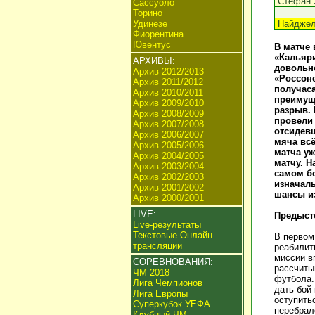
Стефан 
Сассуоло
Торино
Удинезе
Найджел
Фиорентина
Ювентус
В матче 
«Кальяри
АРХИВЫ:
довольно
Архив 2012/2013
«Россоне
Архив 2011/2012
получаса
Архив 2010/2011
преимуще
Архив 2009/2010
разрыв. 
Архив 2008/2009
провели 
Архив 2007/2008
отсидевш
Архив 2006/2007
мяча всё
Архив 2005/2006
матча уж
Архив 2004/2005
матчу. Н
Архив 2003/2004
самом бо
Архив 2002/2003
изначаль
Архив 2001/2002
шансы из
Архив 2000/2001
LIVE:
Предыст
Live-результаты
Текстовые Онлайн
В первом
трансляции
реабилит
миссии в
СОРЕВНОВАНИЯ:
рассчиты
ЧМ 2018
футбола.
Лига Чемпионов
дать бой
Лига Европы
оступить
Суперкубок УЕФА
перебрал
Клубный ЧМ