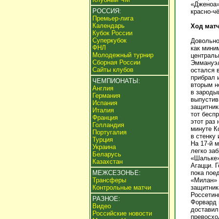
«Дженоа»
РОССИЯ:
красно-ч
Премьер-лига
Календарь
Ход мат
Кубок России
Суперкубок
Довольно
ФНЛ
как мини
Молодежный турнир
централь
Сборная России
Эммануэл
Сайты клубов
остался 
прибрал 
ЧЕМПИОНАТЫ:
вторым н
Англия
в зароды
Германия
выпустив
Испания
защитник
Италия
тот бесп
Франция
этот раз 
Голландия
минуте К
Португалия
в стенку
Турция
На 17-й 
Украина
легко за
Беларусь
«Шальке»
Казахстан
Агацци. 
МЕЖСЕЗОНЬЕ:
пока поед
Трансферы
«Милан» 
Контрольные матчи
защитник
Россетин
РАЗНОЕ:
Форвард 
Видео
доставил
Российские новости
превосхо