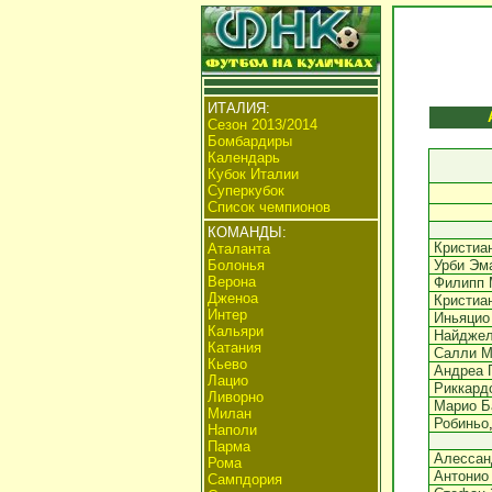
ИТАЛИЯ:
Сезон 2013/2014
Бомбардиры
Календарь
Кубок Италии
Суперкубок
Список чемпионов
КОМАНДЫ:
Кристиа
Аталанта
Болонья
Урби Эм
Верона
Филипп 
Дженоа
Кристиа
Интер
Иньяцио
Кальяри
Найджел
Катания
Салли М
Кьево
Андреа 
Лацио
Риккард
Ливорно
Марио Б
Милан
Робиньо
Наполи
Парма
Алессан
Рома
Антонио
Сампдория