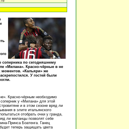
 78
е
и
ить
того
го соперника по сегодняшнему
але «Милана». Красно-чёрные в не
х моментов. «Кальяри» же
аскрепостился. У гостей были
огли.
оне». Красно-чёрным необходимо
 соперник у «Милана» для этой
стровитяне и в этом сезоне вряд ли
ывания в элите итальянского
попытаться отобрать очки у гранда,
вряд ли миланцы позволят себе
вина-Принса Боатенга. Ганец
 будет теперь защищать цвета