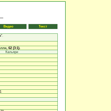
Видео
Текст
".
елли
, 62 (3:1).
Кальяри
1