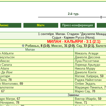
2-й тур.
Анонс
Матч
Пресс-конференция
1 сентября. Милан. Стадион "Джузеппе Меацца
Судья - Кармин Руссо (Нола).
МИЛАН - КАЛЬЯРИ - 3:1 (2:1)
Робиньо
, 8 (1:0).
Мексес
, 31 (2:0).
Сау
, 33 (2:1).
Балот
Милан
н Аббьяти
Микаэль Агацци
ануэльсон
Даниэле Дессена
Мексес
Лука Россеттини
н Сапата
Лоренцо Арьяудо
 Абате
Никола Мурру
 Де Йонг
Даниэле Конти
унтари
Матиас Кабрера
, 59
Поли
, 78
Раджа Найнгголан
о Монтоливо
, 89
Олбин Экдаль
алотелли
Маурицио Пинилья
, 7
, 67
Марко Сау
, 78
Замены:
дро Матри
, 67
Виктор Ибарбо
, 59
 Ночерино
, 78
Нене
, 71