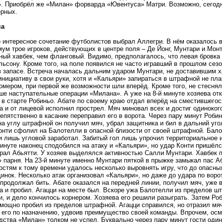
. Приобрёл же «Милан» форварда «Ювентуса» Матри. Возможно, сегодн
ёрных.
ча
 интересное сочетание футболистов выбрал Аллегри. В нём оказалось в
мум трое игроков, действующих в центре поля – Де Йонг, Мунтари и Монт
ный хавбек, чем фланговый. Видимо, предполагалось, что левая бровка 
ьсону. Кроме того, на поле появился не часто игравший в прошлом сезо
в запасе. Встреча началась дальним ударом Мунтари, не доставившим 
инициативу в свои руки, хотя и «Кальяри» запираться в штрафной не пла
омером, при первой же возможности шли вперёд. Кроме того, не стесн
ше наступательные операции «Милана». А уже на 8-й минуте хозяева отк
 в старте Робиньо. Абате по своему краю отдал вперёд на сместившегос
а и от лицевой исполнил прострел. Мяч миновал всех и достиг одинокого
репятственно в касание переправил его в ворота. Через пару минут Роби
на углу штрафной он получил мяч, убрал защитника и бил в дальний угол
онти сфолил на Балотелли в опасной близости от своей штрафной. Бало
 и лишь угловой заработал. Забитый гол лишь упрочил территориальное
минуте наконец сподобился на атаку и «Кальяри», но удар Конти пришёл
брал Абьятти. У хозяев выделялся активностью Салли Мунтари. Хавбек па
 парня. На 23-й минуте именно Мунтари пяткой в прыжке замыкал пас Аб
Гостям к тому времени удалось несколько выровнять игру, что до опасны
инок. Несколько атак организовал «Кальяри», но даже до удара по ворот
продолжал бить. Абате оказался на передней линии, получил мяч, уже 
а и пробил. Агацци на месте был. Вскоре ужа Балотелли из пределов шт
и, и дело кончилось корнером. Хозяева его решили разыграть. Затем Р
мощно пробил из пределов штрафной. Агацци справился, но отразил мяч
 его по назначению, удвоив преимущество своей команды. Впрочем, осм
дства «Милан» толком не успел. Буквально через пару минут гости один