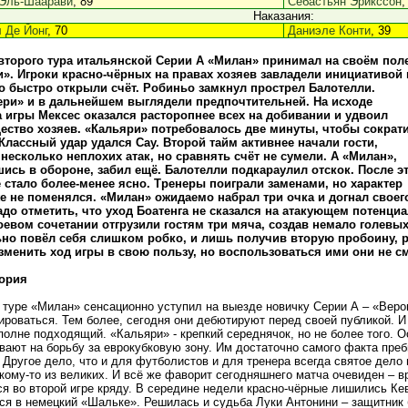
Эль-Шаарави
, 89
Себастьян Эрикссон
,
Наказания:
 Де Йонг
, 70
Даниэле Конти
, 39
второго тура итальянской Серии А «Милан» принимал на своём пол
». Игроки красно-чёрных на правах хозяев завладели инициативой 
 быстро открыли счёт. Робиньо замкнул прострел Балотелли.
ри» и в дальнейшем выглядели предпочтительней. На исходе
 игры Мексес оказался расторопнее всех на добивании и удвоил
ство хозяев. «Кальяри» потребовалось две минуты, чтобы сократ
Классный удар удался Сау. Второй тайм активнее начали гости,
несколько неплохих атак, но сравнять счёт не сумели. А «Милан»,
ись в обороне, забил ещё. Балотелли подкараулил отскок. После э
 стало более-менее ясно. Тренеры поиграли заменами, но характер
е не поменялся. «Милан» ожидаемо набрал три очка и догнал свое
адо отметить, что уход Боатенга не сказался на атакующем потенци
евом сочетании отгрузили гостям три мяча, создав немало голевы
но повёл себя слишком робко, и лишь получив вторую пробоину, р
менить ход игры в свою пользу, но воспользоваться ими они не см
ория
 туре «Милан» сенсационно уступил на выезде новичку Серии А – «Вер
ироваться. Тем более, сегодня они дебютируют перед своей публикой. И
полне подходящий. «Кальяри» - крепкий середнячок, но не более того. О
вают на борьбу за еврокубковую зону. Им достаточно самого факта преб
 Другое дело, что и для футболистов и для тренера всегда святое дело 
 кому-то из великих. И всё же фаворит сегодняшнего матча очевиден – 
ся во второй игре кряду. В середине недели красно-чёрные лишились Ке
ся в немецкий «Шальке». Решилась и судьба Луки Антонини – защитник