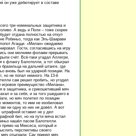
я он уже дебютирует в составе
сего три номинальных защитника и
оливо. А ведь и Поли – тоже скорее
будет отдана полностью на откуп
не Робиньо, тогда как Эль-Шаарави
хлопот Агацци. «Милан» ожидаемо
нировал. Гости, согласившись на игру
ялись они мелкими фолами прерывать
рыли счёт. Всё-таки угадал Аллегри,
я к флангу Балотелли, а тот обыграл
 бразильца на дальней штанге, где
ньо вновь был на ударной позиции. На
, но не попал немного. На 13-й
телли сам решил пробить, но угодил
 и игровое преимущество «Милана».
ся в защитника, и срикошетивший мяч
хал и за себя, и за того ушедшего в
ате, но мяч полетел по позиции
х моментов, то ими не изобиловал
ам ни одну из них не довёл. А вот
в штрафной оставил не у дел
рафной бил, но на пути мяча встал
обиньо нашёл пасом Балотелли.
 прямо на Мексеса, который и
ыслить перспективы своего
 мяч отыграли. Сау принял мяч