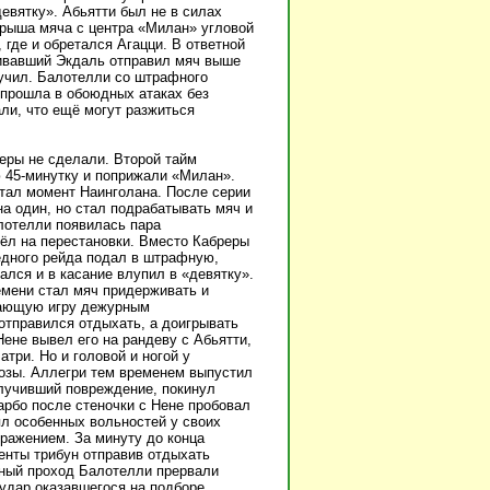
евятку». Абьятти был не в силах
грыша мяча с центра «Милан» угловой
, где и обретался Агацци. В ответной
бивавший Экдаль отправил мяч выше
лучил. Балотелли со штрафного
 прошла в обоюдных атаках без
ли, что ещё могут разжиться
еры не сделали. Второй тайм
ю 45-минутку и поприжали «Милан».
стал момент Наинголана. После серии
на один, но стал подрабатывать мяч и
лотелли появилась пара
шёл на перестановки. Вместо Кабреры
едного рейда подал в штрафную,
лся и в касание влупил в «девятку».
емени стал мяч придерживать и
ухающую игру дежурным
отправился отдыхать, а доигрывать
не вывел его на рандеву с Абьятти,
три. Но и головой и ногой у
розы. Аллегри тем временем выпустил
олучивший повреждение, покинул
арбо после стеночки с Нене пробовал
ял особенных вольностей у своих
оражением. За минуту до конца
енты трибун отправив отдыхать
ный проход Балотелли прервали
удар оказавшегося на подборе