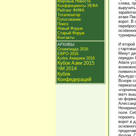
Мировые Новости
слева, п
Коэффициенты УЕФА
выручить
Рейтинг ФИФА
заработал
Тотализатор
атаке Пи
Голосование
ворот. В
Поиск
переброс
Новый Форум
особенно
Старый Форум
турнирны
Контакты
И второй
АРХИВЫ:
стартова
Олимпиада 2016
Минут де
ЕВРО 2016
передач 
Кубок Америки 2016
Абате ус
Кубок Азии 2015
возможно
ЧМ 2014
появился
Кубок
Арьяудо 
Конфедераций
Вскоре с
перекаты
«горчичн
матч выш
но форва
Алессанд
Ночерино
поле. Се
поразить
ворот в 
основног
проделав
фолом. С