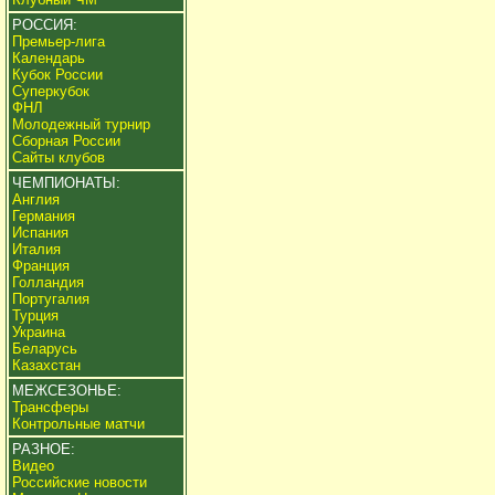
РОССИЯ:
Премьер-лига
Календарь
Кубок России
Суперкубок
ФНЛ
Молодежный турнир
Сборная России
Сайты клубов
ЧЕМПИОНАТЫ:
Англия
Германия
Испания
Италия
Франция
Голландия
Португалия
Турция
Украина
Беларусь
Казахстан
МЕЖСЕЗОНЬЕ:
Трансферы
Контрольные матчи
РАЗНОЕ:
Видео
Российские новости