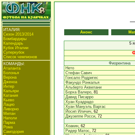
ИТАЛИЯ:
Анонс
Ма
Сезон 2013/2014
Бомбардиры
Календарь
5 
Кубок Италии
Суперкубок
Ф
Список чемпионов
Фиорентина
КОМАНДЫ:
Нето
Аталанта
Болонья
Стефан Савич
Верона
Гонсало Родригес
Дженоа
Факундо Ронкалья
Интер
Альберто Аквилани
Кальяри
Борха Валеро
, 81
Катания
Давид Писарро
Кьево
Хуан Куадрадо
Лацио
Хуан Мануэль Варгас
Ливорно
Йосип Иличич
, 62
Милан
Джузеппе Росси
, 72
Наполи
Парма
Хоакин
, 62
Рома
Ридер Матос
, 72
Сампдория