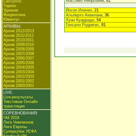
Массимо Амброзини
, 81
Сассуоло
Торино
Удинезе
Йосип Иличич
, 21
Фиорентина
Альберто Аквилани
, 36
Ювентус
Хуан Куадрадо
, 54
Гонсало Родригес
, 81
АРХИВЫ:
Архив 2012/2013
Архив 2011/2012
Архив 2010/2011
Архив 2009/2010
Архив 2008/2009
Архив 2007/2008
Архив 2006/2007
Архив 2005/2006
Архив 2004/2005
Архив 2003/2004
Архив 2002/2003
Архив 2001/2002
Архив 2000/2001
LIVE:
Live-результаты
Текстовые Онлайн
трансляции
СОРЕВНОВАНИЯ:
ЧМ 2018
Лига Чемпионов
Лига Европы
Суперкубок УЕФА
Клубный ЧМ