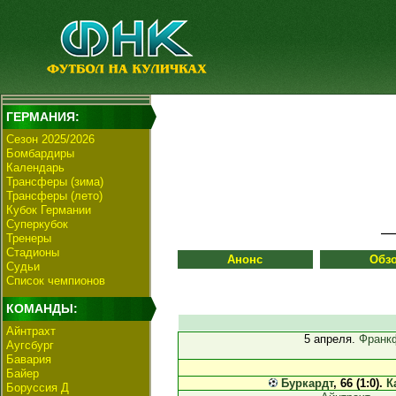
ГЕРМАНИЯ:
Сезон 2025/2026
Бомбардиры
Календарь
Трансферы (зима)
Трансферы (лето)
Кубок Германии
Суперкубок
Тренеры
Стадионы
Анонс
Обз
Судьи
Список чемпионов
КОМАНДЫ:
Айнтрахт
5 апреля.
Франкф
Аугсбург
Бавария
Байер
Буркардт
, 66 (1:0).
К
Боруссия Д