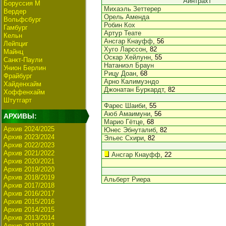
Айнтрахт
Боруссия М
Михаэль Зеттерер
Вердер
Орель Аменда
Вольфсбург
Робин Кох
Гамбург
Артур Теате
Кельн
Ансгар Кнауфф
, 56
Лейпциг
Хуго Ларссон
, 82
Майнц
Оскар Хейлунн
, 55
Санкт-Паули
Натаниэл Браун
Унион Берлин
Рицу Доан
, 68
Фрайбург
Арно Калимуэндо
Хайденхайм
Джонатан Буркардт
, 82
Хоффенхайм
Штутгарт
Фарес Шаиби
, 55
Аюб Амаимуни
, 56
АРХИВЫ:
Марио Гётце
, 68
Архив 2024/2025
Юнес Эбнуталиб
, 82
Архив 2023/2024
Эльес Схири
, 82
Архив 2022/2023
Архив 2021/2022
Ансгар Кнауфф
, 22
Архив 2020/2021
Архив 2019/2020
Архив 2018/2019
Альберт Риера
Архив 2017/2018
Архив 2016/2017
Архив 2015/2016
Архив 2014/2015
Архив 2013/2014
Архив 2012/2013