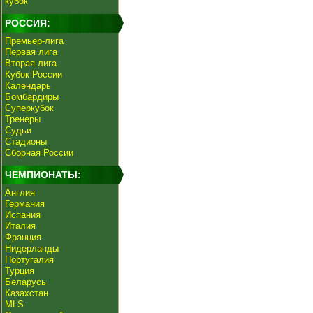
кубок
РОССИЯ:
Премьер-лига
Первая лига
Вторая лига
Кубок России
Календарь
Бомбардиры
Суперкубок
Тренеры
Судьи
Стадионы
Сборная России
ЧЕМПИОНАТЫ:
Англия
Германия
Испания
Италия
Франция
Нидерланды
Португалия
Турция
Беларусь
Казахстан
MLS