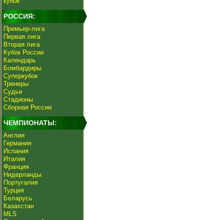
кубок
РОССИЯ:
Премьер-лига
Первая лига
Вторая лига
Кубок России
Календарь
Бомбардиры
Суперкубок
Тренеры
Судьи
Стадионы
Сборная России
ЧЕМПИОНАТЫ:
Англия
Германия
Испания
Италия
Франция
Нидерланды
Португалия
Турция
Беларусь
Казахстан
MLS