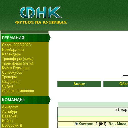
ГЕРМАНИЯ:
Сезон 2025/2026
Бомбардиры
Календарь
Трансферы (зима)
Трансферы (лето)
Кубок Германии
Суперкубок
Тренеры
Стадионы
Анонс
Обз
Судьи
Список чемпионов
КОМАНДЫ:
Айнтрахт
21 мар
Аугсбург
Бавария
Байер
Кастроп
, 1 (0:1).
Эль Мала
,
Боруссия Д