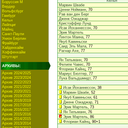
Кельн
Боруссия М
Марвин Швабе
Вердер
Ценни Нойманн
, 70
Вольфсбург
Рав ван ден Берг
Гамбург
Дженк Озкаджар
Кельн
Кристоффер Лунд
Лейпциг
Исак Йоханнессон
, 70
Майнц
Эрик Мартель
Санкт-Паули
Линтон Маина
, 77
Унион Берлин
Якуб Каминьски
Фрайбург
Саид Эль Мала
, 77
Хайденхайм
Рагнар Ахе
, 77
Хоффенхайм
Штутгарт
Ян Тильманн
, 70
Фелипе Чавес
, 70
АРХИВЫ:
Флориан Кайнц
, 77
Архив 2024/2025
Мариус Бюлтер
, 77
Архив 2023/2024
Лука Вальдшмидт
, 77
Архив 2022/2023
Архив 2021/2022
Исак Йоханнессон
, 38
Архив 2020/2021
Марвин Швабе
, 52
Архив 2019/2020
Якуб Каминьски
, 61
Архив 2018/2019
Дженк Озкаджар
, 71
Архив 2017/2018
Эрик Мартель
, 73
Архив 2016/2017
Ян Тильманн
, 76
Архив 2015/2016
Эрик Мартель
, 86
Архив 2014/2015
Флориан Кайнц
, 90+1
Архив 2013/2014
Архив 2012/2013