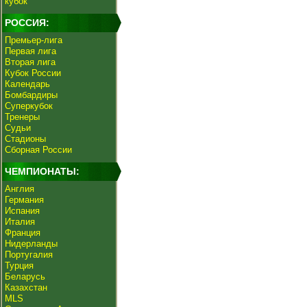
кубок
РОССИЯ:
Премьер-лига
Первая лига
Вторая лига
Кубок России
Календарь
Бомбардиры
Суперкубок
Тренеры
Судьи
Стадионы
Сборная России
ЧЕМПИОНАТЫ:
Англия
Германия
Испания
Италия
Франция
Нидерланды
Португалия
Турция
Беларусь
Казахстан
MLS