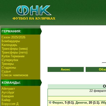
ГЕРМАНИЯ:
Сезон 2025/2026
Бомбардиры
Календарь
Трансферы (зима)
Трансферы (лето)
Кубок Германии
Суперкубок
Тренеры
Стадионы
Анонс
Обз
Судьи
Список чемпионов
КОМАНДЫ:
О
Айнтрахт
22 феврал
Аугсбург
Бавария
Байер
Фюрих
, 5 (0:1).
Динкчи
, 20 (1:1).
Иб
Боруссия Д