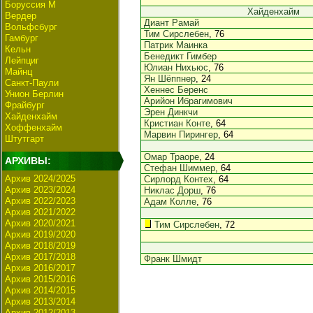
Боруссия М
Хайденхайм
Вердер
Диант Рамай
Вольфсбург
Тим Сирслебен
, 76
Гамбург
Патрик Маинка
Кельн
Бенедикт Гимбер
Лейпциг
Юлиан Нихьюс
, 76
Майнц
Ян Шёппнер
, 24
Санкт-Паули
Хеннес Беренс
Унион Берлин
Арийон Ибрагимович
Фрайбург
Эрен Динкчи
Хайденхайм
Кристиан Конте
, 64
Хоффенхайм
Марвин Пирингер
, 64
Штутгарт
Омар Траоре
, 24
АРХИВЫ:
Стефан Шиммер
, 64
Архив 2024/2025
Сирлорд Контех
, 64
Архив 2023/2024
Никлас Дорш
, 76
Архив 2022/2023
Адам Колле
, 76
Архив 2021/2022
Архив 2020/2021
Тим Сирслебен
, 72
Архив 2019/2020
Архив 2018/2019
Архив 2017/2018
Франк Шмидт
Архив 2016/2017
Архив 2015/2016
Архив 2014/2015
Архив 2013/2014
Архив 2012/2013