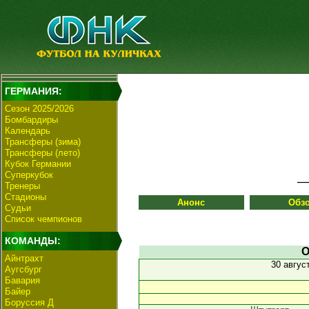
ГЕРМАНИЯ:
Сезон 2025/2026
Бомбардиры
Календарь
Трансферы (зима)
Трансферы (лето)
Кубок Германии
Суперкубок
Тренеры
Стадионы
Анонс
Обз
Судьи
Список чемпионов
КОМАНДЫ:
О
Айнтрахт
30 авгус
Аугсбург
Бавария
Байер
Боруссия Д