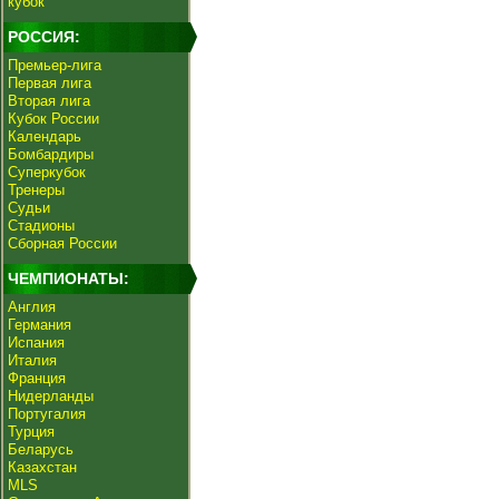
кубок
РОССИЯ:
Премьер-лига
Первая лига
Вторая лига
Кубок России
Календарь
Бомбардиры
Суперкубок
Тренеры
Судьи
Стадионы
Сборная России
ЧЕМПИОНАТЫ:
Англия
Германия
Испания
Италия
Франция
Нидерланды
Португалия
Турция
Беларусь
Казахстан
MLS