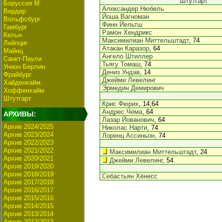
Штутгарт
Боруссия М
Александер Нюбель
Вердер
Йоша Вагноман
Вольфсбург
Финн Йельтш
Гамбург
Рамон Хендрикс
Кельн
Максимилиан Миттельштадт
, 74
Лейпциг
Атакан Каразор
, 64
Майнц
Ангело Штиллер
Санкт-Паули
Тьягу Томаш
, 74
Унион Берлин
Дениз Ундав
, 14
Фрайбург
Джейми Левелинг
Хайденхайм
Эрмедин Демирович
Хоффенхайм
Штутгарт
Крис Фюрих
, 14;64
Андрес Чема
, 64
АРХИВЫ:
Лазар Йованович
, 64
Архив 2024/2025
Николас Нарти
, 74
Архив 2023/2024
Лоренц Ассиньон
, 74
Архив 2022/2023
Архив 2021/2022
Максимилиан Миттельштадт
, 24
Архив 2020/2021
Джейми Левелинг
, 54
Архив 2019/2020
Архив 2018/2019
Себастьян Хёнесс
Архив 2017/2018
Архив 2016/2017
Архив 2015/2016
Архив 2014/2015
Архив 2013/2014
Архив 2012/2013