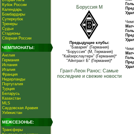
Гол
Кубок России
Боруссия М
Пре
Календарь
Уда
Бомбардиры
Суперкубок
Чемп
Тренеры
Мат
Судьи
Гол
Стадионы
Пре
Сборная России
Уда
Предыдущие клубы:
"Бавария" (Германия)
ЧЕМПИОНАТЫ:
Чемп
"Боруссия" (М, Германия)
Мат
Англия
"Кайзерслаутерн" (Германия)*
Гол
Германия
"Айнтрахт Б" (Германия)*
Пре
Испания
Уда
Италия
Грант-Леон Ранос: Самые
Франция
последние и свежие новости
Нидерланды
Португалия
Турция
Беларусь
Казахстан
MLS
Саудовская Аравия
Узбекистан
МЕЖСЕЗОНЬЕ:
Трансферы