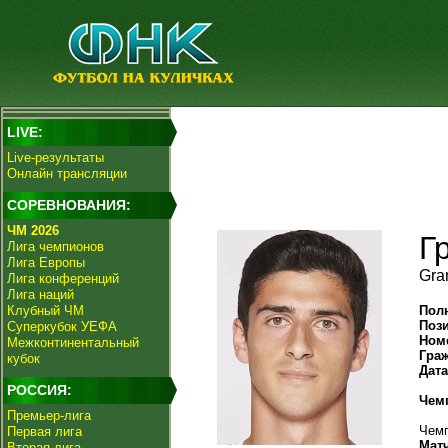
LIVE:
Live-результаты
Онлайн трансляции
СОРЕВНОВАНИЯ:
ЧМ 2026
Г
Лига чемпионов
Лига Европы
Gra
Лига конференций
Лига наций
Клубный ЧМ
Пол
Поз
Суперкубок УЕФА
Ном
Межконтинентальный
Гра
кубок
Дат
РОССИЯ:
Чем
Премьер-лига
Чемп
Первая лига
Мат
Вторая лига