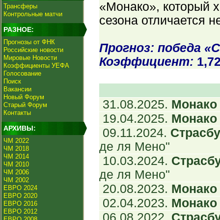
«Монако», который х
Трансферы
Контрольные матчи
сезона отличается н
РАЗНОЕ:
Прогнозы от ФНК
Прогноз: победа «С
Российские новости
Мировые Новости
Коэффициент:
1,7
Коэффициенты УЕФА
Голосование
Поиск
Вакансии
Новый Форум
31.08.2025.
Монако 
Старый Форум
Контакты
19.04.2025.
Монако 
АРХИВЫ:
09.11.2024.
Страсбур
ЧМ 2022
де ля Мено"
ЧМ 2018
ЧМ 2014
10.03.2024.
Страсбу
ЧМ 2010
де ля Мено"
ЧМ 2006
ЧМ 2002
20.08.2023.
Монако 
ЕВРО 2024
ЕВРО 2020
02.04.2023.
Монако 
ЕВРО 2016
ЕВРО 2012
06.08.2022.
Страсбу
ЕВРО 2008