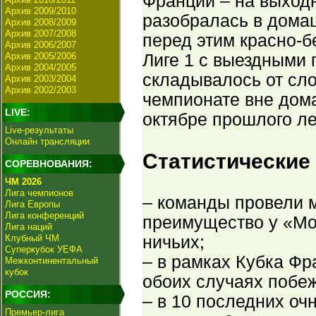
Франции – на выход
Архив 2009/2010
разобралась в домаш
Архив 2008/2009
Архив 2007/2008
перед этим красно-б
Архив 2006/2007
Архив 2005/2006
Лиге 1 с выездными 
Архив 2004/2005
складывалось от сло
Архив 2003/2004
Архив 2002/2003
чемпионате вне дом
LIVE:
октябре прошлого ле
Live-результаты
Онлайн трансляции
Статистические
СОРЕВНОВАНИЯ:
ЧМ 2026
Лига чемпионов
– команды провели м
Лига Европы
Лига конференций
преимущество у «Мон
Лига наций
Клубный ЧМ
ничьих;
Суперкубок УЕФА
– в рамках Кубка Фр
Межконтинентальный
кубок
обоих случаях побеж
РОССИЯ:
– в 10 последних оч
Премьер-лига