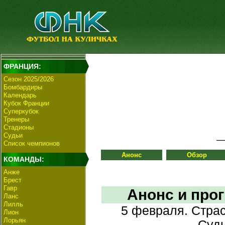
ФРАНЦИЯ:
Сезон 2025/2026
Бомбардиры
Календарь
Кубок Франции
Суперкубок
Тренеры
Стадионы
Судьи
Список чемпионов
Анонс
Обзор
КОМАНДЫ:
Анже
Брест
Гавр
Анонс и прог
Ланс
Лилль
5 февраля. Страс
Лион
Лорьян
Судь