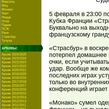
Марсель
Мец
Монако
5 февраля в 23:00 п
Нант
Ницца
Кубка Франции «Стр
Осер
Париж
Буквально на выход
ПСЖ
Ренн
французскому гранд
Страсбур
Тулуза
«Страсбур» в воскр
АРХИВЫ:
потерпел домашнее п
Архив 2024/2025
Архив 2023/2024
очки, если учитыват
Архив 2022/2023
Архив 2021/2022
удар. Вообще же ком
Архив 2020/2021
Архив 2019/2020
последних играх уст
Архив 2018/2019
только во внутренних
Архив 2017/2018
Архив 2016/2017
конференций играет
Архив 2015/2016
Архив 2014/2015
Архив 2013/2014
Архив 2012/2013
«Монако» сумел оде
Архив 2011/2012
Архив 2010/2011