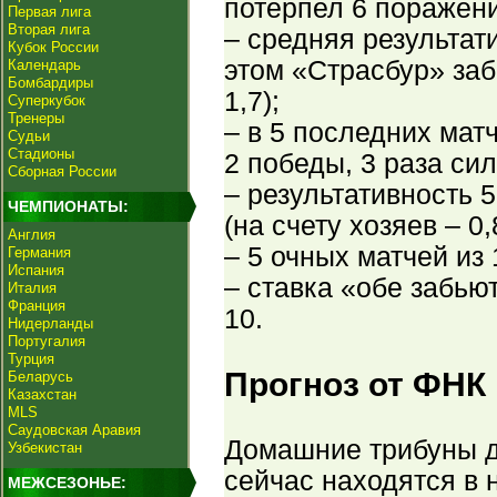
потерпел 6 поражени
Первая лига
Вторая лига
– средняя результат
Кубок России
этом «Страсбур» заб
Календарь
Бомбардиры
1,7);
Суперкубок
Тренеры
– в 5 последних мат
Судьи
Стадионы
2 победы, 3 раза си
Сборная России
– результативность 
ЧЕМПИОНАТЫ:
(на счету хозяев – 0,
Англия
– 5 очных матчей из
Германия
Испания
– ставка «обе забью
Италия
Франция
10.
Нидерланды
Португалия
Турция
Прогноз от ФНК
Беларусь
Казахстан
MLS
Саудовская Аравия
Домашние трибуны д
Узбекистан
сейчас находятся в 
МЕЖСЕЗОНЬЕ: