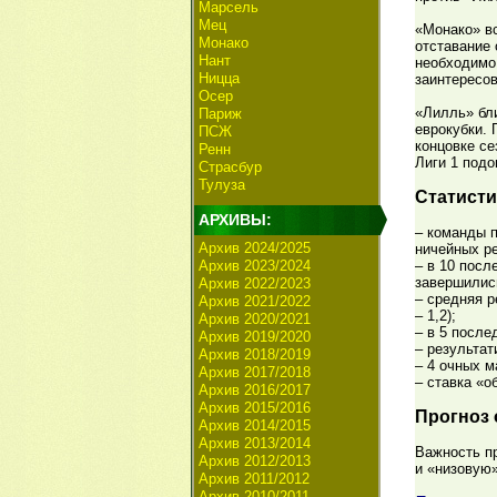
Марсель
Мец
«Монако» вс
Монако
отставание 
Нант
необходимо 
Ницца
заинтересов
Осер
«Лилль» бли
Париж
еврокубки. 
ПСЖ
концовке се
Ренн
Лиги 1 подо
Страсбур
Тулуза
Статисти
АРХИВЫ:
– команды п
Архив 2024/2025
ничейных ре
Архив 2023/2024
– в 10 посл
завершилис
Архив 2022/2023
– средняя р
Архив 2021/2022
– 1,2);
Архив 2020/2021
– в 5 после
Архив 2019/2020
– результат
Архив 2018/2019
– 4 очных м
Архив 2017/2018
– ставка «о
Архив 2016/2017
Архив 2015/2016
Прогноз 
Архив 2014/2015
Архив 2013/2014
Важность пр
Архив 2012/2013
и «низовую
Архив 2011/2012
Архив 2010/2011