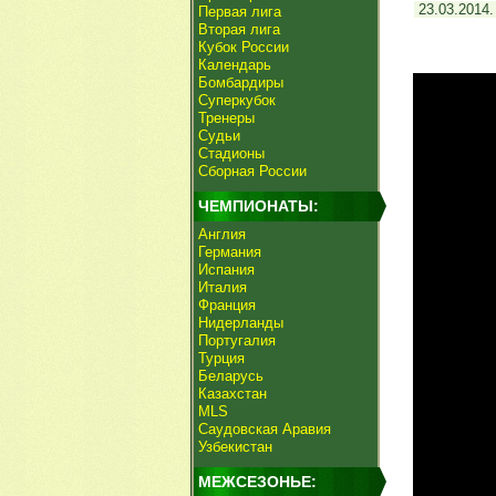
23.03.2014
Первая лига
Вторая лига
Кубок России
Календарь
Бомбардиры
Суперкубок
Тренеры
Судьи
Стадионы
Сборная России
ЧЕМПИОНАТЫ:
Англия
Германия
Испания
Италия
Франция
Нидерланды
Португалия
Турция
Беларусь
Казахстан
MLS
Саудовская Аравия
Узбекистан
МЕЖСЕЗОНЬЕ: