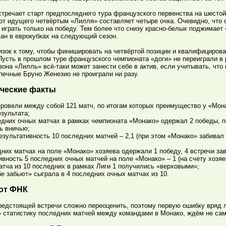
тречает старт предпоследнего тура французского первенства на шестой
от идущего четвёртым «Лилля» составляет четыре очка. Очевидно, что 
играть только на победу. Тем более что снизу красно-белых поджимает
ан в еврокубках на следующий сезон.
зок к тому, чтобы финишировать на четвёртой позиции и квалифициров
Пусть в прошлом туре французского чемпионата «доги» не переиграли в 
зона «Лилль» всё-таки может занести себе в актив, если учитывать, чт
печные Бруно Женезио не проиграли ни разу.
ческие факты
ровели между собой 121 матч, по итогам которых преимущество у «Мона
зультата;
едних очных матчах в рамках чемпионата «Монако» одержал 2 победы, п
ь вничью;
езультативность 10 последних матчей – 2,1 (при этом «Монако» забивал 
дних матчах на поле «Монако» хозяева одержали 1 победу, 4 встречи з
ивность 5 последних очных матчей на поле «Монако» – 1 (на счету хозяев 
атча из 10 последних в рамках Лиги 1 получились «верховыми»;
бе забьют» сыграла в 4 последних очных матчах из 10.
от ФНК
едстоящей встречи сложно переоценить, поэтому первую ошибку вряд л
» статистику последних матчей между командами в Монако, ждём не сам