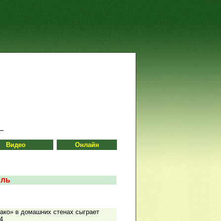
Видео
Онлайн
лль
нако» в домашних стенах сыграет
4.