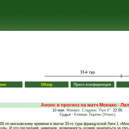
33-й тур.
онс
Обзор
Пресс-конференция
Анонс и прогноз на матч Монако - Ли
10 мая.
Монако. Стадион "Луи II".
22:00.
Судья -
Клеман Тюрпен (Улинс).
:00 по московскому времени в матче 33-го тура французской Лиги 1 «Мо
ля». И это последняя, наверное, возможность хозяев зацепиться за топ-