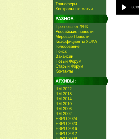
Трансферы
00:0
Контрольные матчи
РАЗНОЕ:
Прогнозы от ФНК
Российские новости
Мировые Новости
Коэффициенты УЕФА
Голосование
Поиск
Вакансии
Новый Форум
Старый Форум
Контакты
АРХИВЫ:
ЧМ 2022
ЧМ 2018
ЧМ 2014
ЧМ 2010
ЧМ 2006
ЧМ 2002
ЕВРО 2024
ЕВРО 2020
ЕВРО 2016
ЕВРО 2012
ЕВРО 2008