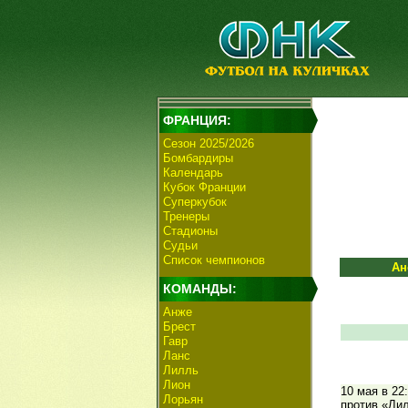
ФРАНЦИЯ:
Сезон 2025/2026
Бомбардиры
Календарь
Кубок Франции
Суперкубок
Тренеры
Стадионы
Судьи
Список чемпионов
Ан
КОМАНДЫ:
Анже
Брест
Гавр
Ланс
Лилль
Лион
10 мая в 22
Лорьян
против «Лил