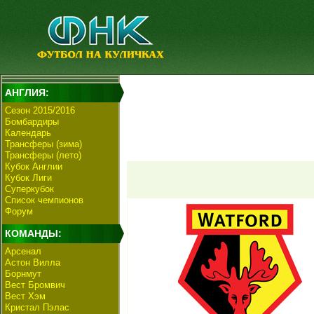
АНГЛИЯ:
Сезон 2015/2016
Бомбардиры
Календарь
Трансферы (зима)
Трансферы (лето)
Кубок Англии
Кубок Лиги
Суперкубок
Список чемпионов
Форум
КОМАНДЫ:
Арсенал
Астон Вилла
Борнмут
Вест Бромвич
Вест Хэм
Кристал Пэлас