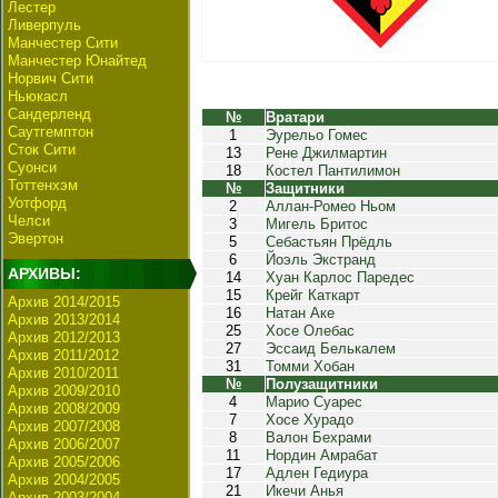
Лестер
Ливерпуль
Манчестер Сити
Манчестер Юнайтед
Норвич Сити
Ньюкасл
Сандерленд
№
Вратари
Саутгемптон
1
Эурельо Гомес
Сток Сити
13
Рене Джилмартин
Суонси
18
Костел Пантилимон
Тоттенхэм
№
Защитники
Уотфорд
2
Аллан-Ромео Ньом
Челси
3
Мигель Бритос
Эвертон
5
Себастьян Прёдль
6
Йоэль Экстранд
АРХИВЫ:
14
Хуан Карлос Паредес
15
Крейг Каткарт
Архив 2014/2015
16
Натан Аке
Архив 2013/2014
25
Хосе Олебас
Архив 2012/2013
27
Эссаид Белькалем
Архив 2011/2012
31
Томми Хобан
Архив 2010/2011
№
Полузащитники
Архив 2009/2010
4
Марио Суарес
Архив 2008/2009
7
Хосе Хурадо
Архив 2007/2008
8
Валон Бехрами
Архив 2006/2007
11
Нордин Амрабат
Архив 2005/2006
17
Адлен Гедиура
Архив 2004/2005
21
Икечи Анья
Архив 2003/2004