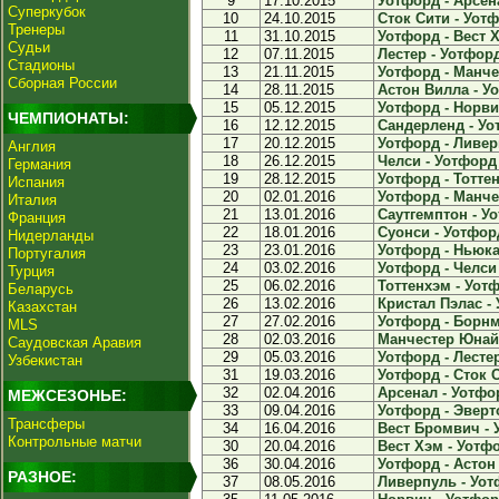
9
17.10.2015
Уотфорд - Арсена
Суперкубок
10
24.10.2015
Сток Сити - Уотф
Тренеры
11
31.10.2015
Уотфорд - Вест Х
Судьи
12
07.11.2015
Лестер - Уотфорд
Стадионы
13
21.11.2015
Уотфорд - Манче
Сборная России
14
28.11.2015
Астон Вилла - Уо
15
05.12.2015
Уотфорд - Норвич
ЧЕМПИОНАТЫ:
16
12.12.2015
Сандерленд - Уот
17
20.12.2015
Уотфорд - Ливерп
Англия
18
26.12.2015
Челси - Уотфорд 
Германия
19
28.12.2015
Уотфорд - Тоттен
Испания
20
02.01.2016
Уотфорд - Манчес
Италия
21
13.01.2016
Саутгемптон - Уо
Франция
22
18.01.2016
Суонси - Уотфорд
Нидерланды
23
23.01.2016
Уотфорд - Ньюкас
Португалия
24
03.02.2016
Уотфорд - Челси 
Турция
25
06.02.2016
Тоттенхэм - Уотф
Беларусь
26
13.02.2016
Кристал Пэлас - 
Казахстан
27
27.02.2016
Уотфорд - Борнму
MLS
28
02.03.2016
Манчестер Юнайт
Саудовская Аравия
29
05.03.2016
Уотфорд - Лестер
Узбекистан
31
19.03.2016
Уотфорд - Сток С
32
02.04.2016
Арсенал - Уотфор
МЕЖСЕЗОНЬЕ:
33
09.04.2016
Уотфорд - Эверто
Трансферы
34
16.04.2016
Вест Бромвич - У
Контрольные матчи
30
20.04.2016
Вест Хэм - Уотфо
36
30.04.2016
Уотфорд - Астон 
РАЗНОЕ:
37
08.05.2016
Ливерпуль - Уотф