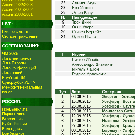
22
Альмен Абди
Архив 2002/2003
23
Бен Уотсон
Архив 2001/2002
29
Этьен Капу
Архив 2000/2001
№
Нападающие
9
Трой Дини
LIVE:
10
Обби Уларе
Live-результаты
20
Стивен Бергейс
Онлайн трансляции
24
Одион Игало
СОРЕВНОВАНИЯ:
ЧМ 2026
П
Игроки
Лига чемпионов
Виктор Ибарбо
Лига Европы
Алессандро Диаманти
Лига конференций
Мигель Лайюн
Лига наций
Гедрюс Арлаускис
Клубный ЧМ
Суперкубок УЕФА
Межконтинентальный
Тур
Дата
Соперник
кубок
1
08.08.2015
Эвертон - Уотфор
РОССИЯ:
2
15.08.2015
Уотфорд - Вест Б
3
23.08.2015
Уотфорд - Саутге
Премьер-лига
4
29.08.2015
Манчестер Сити -
Первая лига
5
12.09.2015
Уотфорд - Суонси
Вторая лига
6
19.09.2015
Ньюкасл - Уотфор
Кубок России
7
27.09.2015
Уотфорд - Криста
Календарь
8
03.10.2015
Борнмут - Уотфор
Бомбардиры