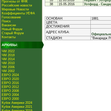
35
11.05.2016
Норвич - Уотфорд
Прогнозы от ФНК
38
15.05.2016
Уотфорд - Сандер
Российские новости
Мировые Новости
Коэффициенты УЕФА
Голосование
ОСНОВАН:
1881.
Поиск
ЦВЕТА:
Вакансии
ДОСТИЖЕНИЯ:
Новый Форум
АДРЕС КЛУБА:
Старый Форум
Официальны
Контакты
СТАДИОН:
"Викаридж Р
АРХИВЫ:
ЧМ 2022
ЧМ 2018
ЧМ 2014
ЧМ 2010
ЧМ 2006
ЧМ 2002
ЕВРО 2024
ЕВРО 2020
ЕВРО 2016
ЕВРО 2012
ЕВРО 2008
ЕВРО 2004
ЕВРО 2000
Кубок Америки 2024
Кубок Америки 2021
Кубок Америки 2019