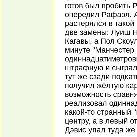
готов был пробить 
опередил Рафаэл. А
растерялся в такой
две замены: Луиш Н
Кагавы, а Пол Скоу
минуте "Манчестер 
одиннадцатиметровы
штрафную и сыграл 
тут же сзади подка
получил жёлтую кар
возможность сравн
реализовал одинна
какой-то странный "
центру, а в левый о
Дэвис упал туда же 