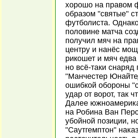
хорошо на правом 
образом "святые" с
футболиста. Однако
половине матча соз
получил мяч на пра
центру и нанёс мощ
рикошет и мяч едва 
но всё-таки снаряд
"Манчестер Юнайтед
ошибкой обороны "с
удар от ворот, так 
Далее южноамерика
на Робина Ван Перс
убойной позиции, н
"Саутгемптон" нака