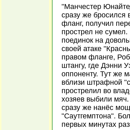
"Манчестер Юнайтед
сразу же бросился 
фланг, получил пер
прострел не сумел.
поединок на доволь
своей атаке "Красн
правом фланге, Ро
штангу, где Дэнни 
оппоненту. Тут же 
вблизи штрафной "с
прострелил во влад
хозяев выбили мяч.
сразу же нанёс мощ
"Саутгемптона". Бо
первых минутах раз