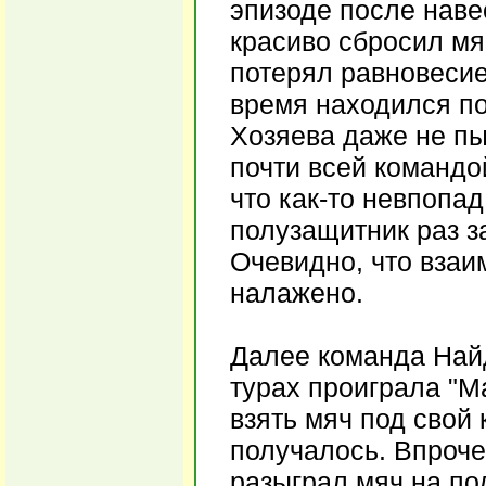
эпизоде после наве
красиво сбросил мя
потерял равновесие
время находился п
Хозяева даже не пы
почти всей командо
что как-то невпопа
полузащитник раз з
Очевидно, что взаи
налажено.
Далее команда Найд
турах проиграла "М
взять мяч под свой 
получалось. Впроче
разыграл мяч на под