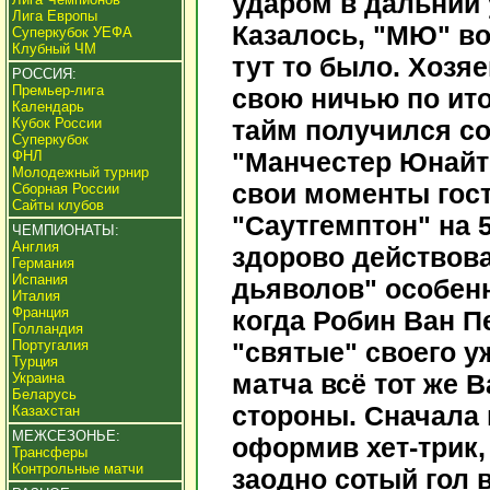
ударом в дальний 
Лига Европы
Казалось, "МЮ" во
Суперкубок УЕФА
Клубный ЧМ
тут то было. Хозя
РОССИЯ:
Премьер-лига
свою ничью по ито
Календарь
Кубок России
тайм получился с
Суперкубок
"Манчестер Юнайте
ФНЛ
Молодежный турнир
свои моменты гост
Сборная России
Сайты клубов
"Саутгемптон" на 5
ЧЕМПИОНАТЫ:
Англия
здорово действова
Германия
Испания
дьяволов" особенн
Италия
Франция
когда Робин Ван П
Голландия
Португалия
"святые" своего у
Турция
матча всё тот же 
Украина
Беларусь
стороны. Сначала 
Казахстан
МЕЖСЕЗОНЬЕ:
оформив хет-трик,
Трансферы
Контрольные матчи
заодно сотый гол 