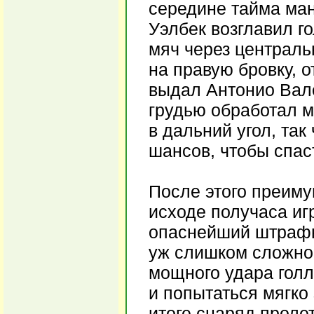
середине тайма ман
Уэлбек возглавил г
мяч через централь
на правую бровку, 
выдал Антонио Вал
грудью обработал м
в дальний угол, так
шансов, чтобы спас
После этого преиму
исходе получаса иг
опаснейший штрафно
уж слишком сложно
мощного удара голл
и попытаться мягко 
итоге снаряд проле