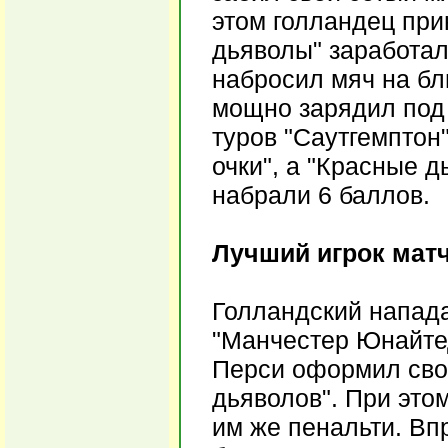
этом голландец при
дьяволы" заработал
набросил мяч на бл
мощно зарядил под 
туров "Саутгемптон
очки", а "Красные д
набрали 6 баллов.
Лучший игрок матч
Голландский напада
"Манчестер Юнайтед
Перси оформил свой
дьяволов". При это
им же пенальти. Впр