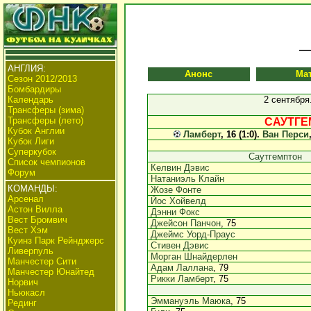
АНГЛИЯ:
Анонс
Ма
Сезон 2012/2013
Бомбардиры
Календарь
2 сентября
Трансферы (зима)
Трансферы (лето)
САУТГЕМ
Кубок Англии
Ламберт
, 16 (1:0).
Ван Перси
Кубок Лиги
Суперкубок
Саутгемптон
Список чемпионов
Келвин Дэвис
Форум
Натаниэль Клайн
КОМАНДЫ:
Жозе Фонте
Арсенал
Йос Хойвелд
Астон Вилла
Дэнни Фокс
Вест Бромвич
Джейсон Панчон
, 75
Вест Хэм
Джеймс Уорд-Праус
Куинз Парк Рейнджерс
Стивен Дэвис
Ливерпуль
Морган Шнайдерлен
Манчестер Сити
Адам Лаллана
, 79
Манчестер Юнайтед
Рикки Ламберт
, 75
Норвич
Ньюкасл
Эммануэль Маюка
, 75
Рединг