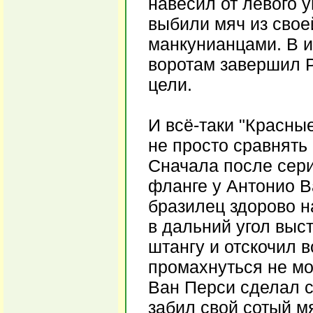
навесил от левого 
выбили мяч из свое
манкунианцами. В 
воротам завершил 
цели.
И всё-таки "Красны
не просто сравнять 
Сначала после сери
фланге у Антонио В
бразилец здорово н
в дальний угол выс
штангу и отскочил 
промахнуться не мо
Ван Перси сделал с
забил свой сотый м