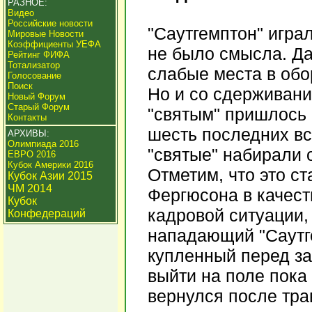
РАЗНОЕ:
Видео
Российские новости
"Саутгемптон" игра
Мировые Новости
Коэффициенты УЕФА
не было смысла. Да
Рейтинг ФИФА
Тотализатор
слабые места в обо
Голосование
Поиск
Но и со сдерживани
Новый Форум
Старый Форум
"святым" пришлось 
Контакты
шесть последних вс
АРХИВЫ:
Олимпиада 2016
"святые" набирали о
ЕВРО 2016
Кубок Америки 2016
Отметим, что это с
Кубок Азии 2015
ЧМ 2014
Фергюсона в качест
Кубок
кадровой ситуации,
Конфедераций
нападающий "Саутг
купленный перед з
выйти на поле пока 
вернулся после тра