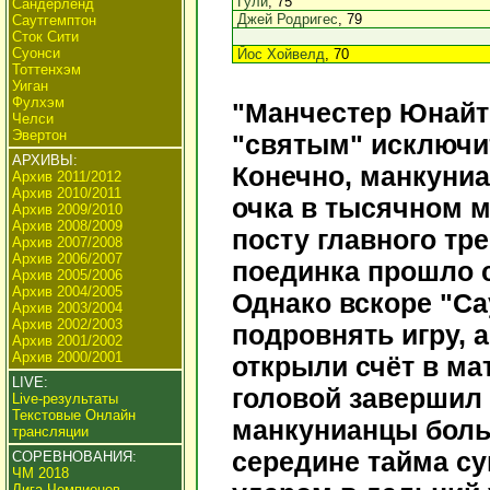
Гули
, 75
Сандерленд
Джей Родригес
, 79
Саутгемптон
Сток Сити
Суонси
Йос Хойвелд
, 70
Тоттенхэм
Уиган
Фулхэм
"Манчестер Юнайте
Челси
Эвертон
"святым" исключи
АРХИВЫ:
Конечно, манкуниа
Архив 2011/2012
Архив 2010/2011
очка в тысячном м
Архив 2009/2010
Архив 2008/2009
посту главного тре
Архив 2007/2008
Архив 2006/2007
поединка прошло 
Архив 2005/2006
Архив 2004/2005
Однако вскоре "Са
Архив 2003/2004
Архив 2002/2003
подровнять игру, а
Архив 2001/2002
Архив 2000/2001
открыли счёт в ма
LIVE:
головой завершил 
Live-результаты
Текстовые Онлайн
манкунианцы боль
трансляции
середине тайма с
СОРЕВНОВАНИЯ:
ЧМ 2018
Лига Чемпионов