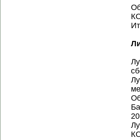
Об
КО
Ит
Л
Лу
сб
Лу
ме
Об
Ба
20
Лу
КО