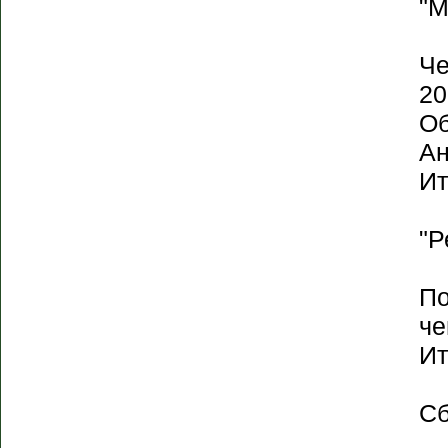
"М
Че
20
Об
Ан
Ит
"Р
По
че
Ит
Сб