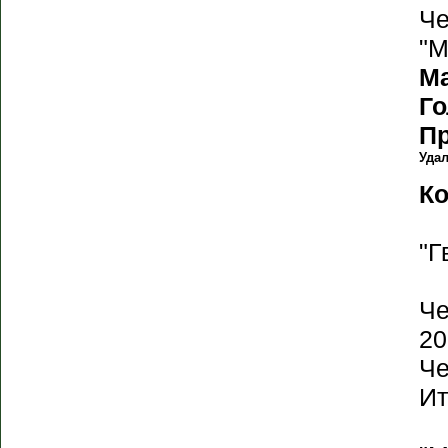
Че
"М
М
Г
П
Уда
К
"Г
Че
20
Че
Ит