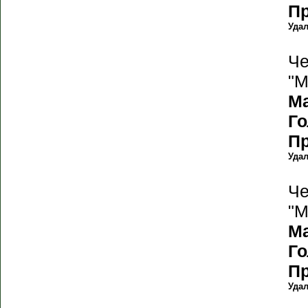
П
Уда
Че
"М
М
Г
П
Уда
Че
"М
М
Г
П
Уда