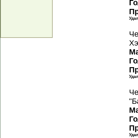
Г
П
Уда
Че
Хэ
М
Г
П
Уда
Че
"Б
М
Г
П
Уда