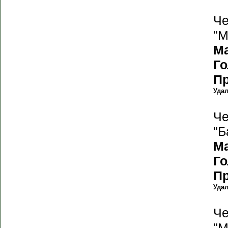
Че
"М
М
Г
П
Уда
Че
"Б
М
Г
П
Уда
Че
"М