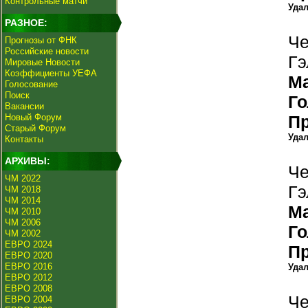
Контрольные матчи
Уда
РАЗНОЕ:
Че
Прогнозы от ФНК
Российские новости
Гэ
Мировые Новости
Коэффициенты УЕФА
М
Голосование
Поиск
Г
Вакансии
Новый Форум
П
Старый Форум
Уда
Контакты
АРХИВЫ:
Че
ЧМ 2022
Гэ
ЧМ 2018
ЧМ 2014
М
ЧМ 2010
ЧМ 2006
Г
ЧМ 2002
ЕВРО 2024
П
ЕВРО 2020
ЕВРО 2016
Уда
ЕВРО 2012
ЕВРО 2008
Че
ЕВРО 2004