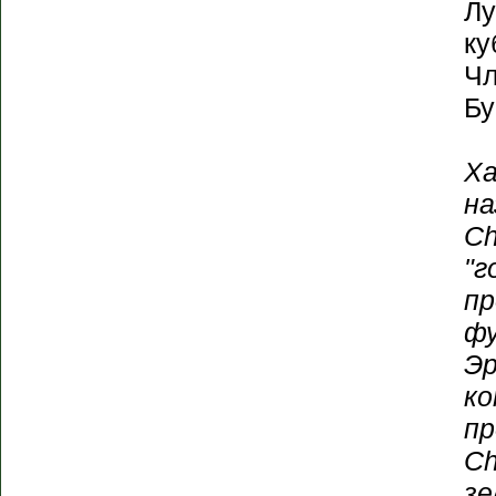
Лу
ку
Чл
Бу
Ха
на
Ch
"г
пр
ф
Эр
ко
пр
Ch
зе