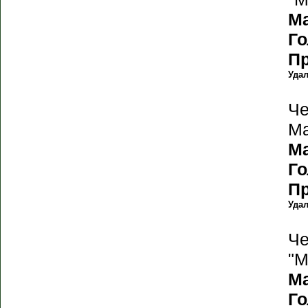
М
Г
П
Уда
Че
Ма
М
Г
П
Уда
Че
"М
М
Г