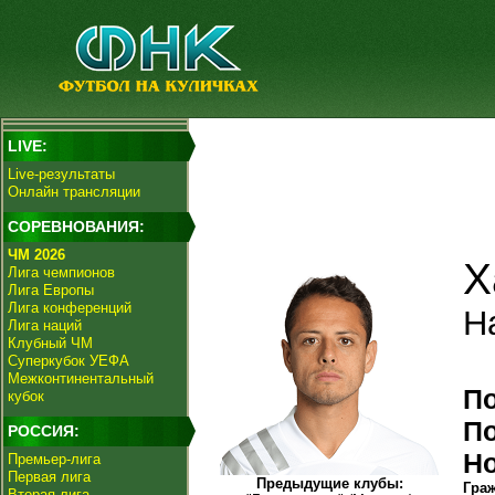
LIVE:
Live-результаты
Онлайн трансляции
СОРЕВНОВАНИЯ:
ЧМ 2026
Х
Лига чемпионов
Лига Европы
Лига конференций
H
Лига наций
Клубный ЧМ
Суперкубок УЕФА
Межконтинентальный
П
кубок
П
РОССИЯ:
Н
Премьер-лига
Первая лига
Предыдущие клубы:
Гра
Вторая лига