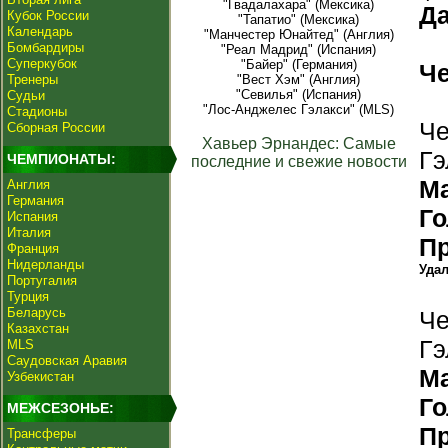
"Гвадалахара" (Мексика)
Да
Кубок России
"Тапатио" (Мексика)
Календарь
"Манчестер Юнайтед" (Англия)
Бомбардиры
"Реал Мадрид" (Испания)
Суперкубок
"Байер" (Германия)
Ч
Тренеры
"Вест Хэм" (Англия)
"Севилья" (Испания)
Судьи
"Лос-Анджелес Гэлакси" (MLS)
Стадионы
Че
Сборная России
Хавьер Эрнандес: Самые
Гэ
ЧЕМПИОНАТЫ:
последние и свежие новости
М
Англия
Германия
Г
Испания
Италия
П
Франция
Нидерланды
Уда
Португалия
Турция
Беларусь
Че
Казахстан
Гэ
MLS
Саудовская Аравия
М
Узбекистан
Г
МЕЖСЕЗОНЬЕ:
П
Трансферы