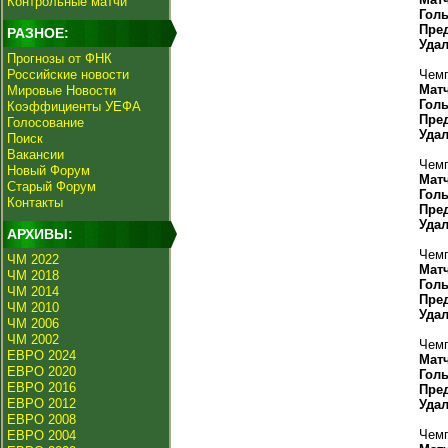
Контрольные матчи
Гол
Пре
РАЗНОЕ:
Уда
Прогнозы от ФНК
Российские новости
Чемп
Мат
Мировые Новости
Гол
Коэффициенты УЕФА
Пре
Голосование
Уда
Поиск
Вакансии
Чемп
Новый Форум
Мат
Старый Форум
Гол
Контакты
Пре
Уда
АРХИВЫ:
Чемп
ЧМ 2022
Мат
ЧМ 2018
Гол
ЧМ 2014
Пре
ЧМ 2010
Уда
ЧМ 2006
ЧМ 2002
Чемп
ЕВРО 2024
Мат
ЕВРО 2020
Гол
ЕВРО 2016
Пре
ЕВРО 2012
Уда
ЕВРО 2008
Чемп
ЕВРО 2004