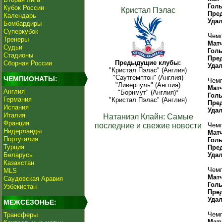
Гол
Кубок России
Кристал Пэлас
Пре
Календарь
Уда
Бомбардиры
Суперкубок
Чемп
Тренеры
Мат
Судьи
Гол
Стадионы
Пре
Предыдущие клубы:
Сборная России
Уда
"Кристал Пэлас" (Англия)
"Саутгемптон" (Англия)
ЧЕМПИОНАТЫ:
Чемп
"Ливерпуль" (Англия)
Мат
Англия
"Борнмут" (Англия)*
Гол
Германия
"Кристал Пэлас" (Англия)
Пре
Испания
Уда
Италия
Натаниэл Клайн: Самые
Франция
последние и свежие новости
Чемп
Нидерланды
Мат
Португалия
Гол
Турция
Пре
Беларусь
Уда
Казахстан
Чемп
MLS
Мат
Саудовская Аравия
Гол
Узбекистан
Пре
Уда
МЕЖСЕЗОНЬЕ:
Чемп
Трансферы
Мат