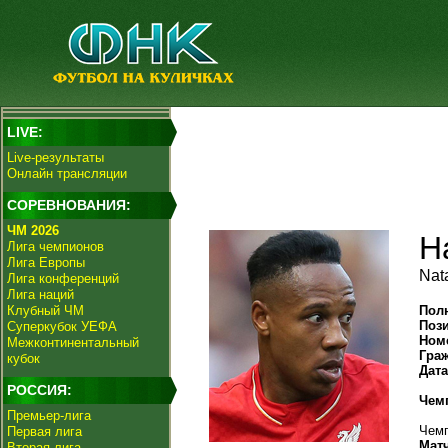
LIVE:
Live-результаты
Онлайн трансляции
СОРЕВНОВАНИЯ:
ЧМ 2026
Н
Лига чемпионов
Лига Европы
Nata
Лига конференций
Лига наций
Клубный ЧМ
Пол
Поз
Суперкубок УЕФА
Ном
Межконтинентальный
Гра
кубок
Дат
РОССИЯ:
Чем
Премьер-лига
Чемп
Первая лига
Мат
Вторая лига