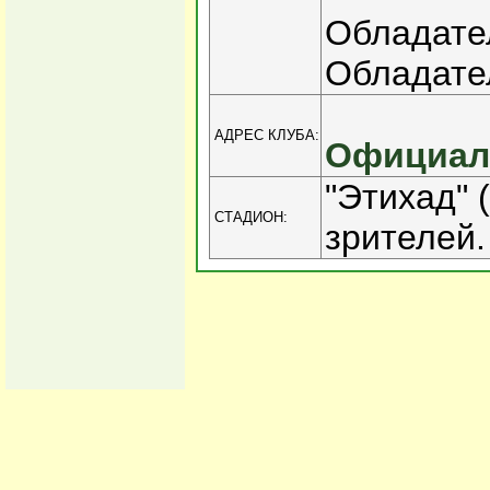
Обладател
Обладател
АДРЕС КЛУБА:
Официаль
"Этихад" 
СТАДИОН:
зрителей.