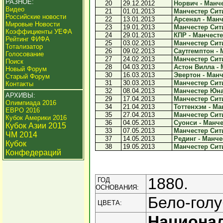
РАЗНОЕ:
20
29.12.2012
Норвич - Манче
Видео
21
01.01.2013
Манчестер Сити 
Российские новости
22
13.01.2013
Арсенал - Манч
Мировые Новости
23
19.01.2013
Манчестер Сити
Коэффициенты УЕФА
24
29.01.2013
КПР - Манчесте
Рейтинг ФИФА
25
03.02.2013
Манчестер Сити
Тотализатор
26
09.02.2013
Саутгемптон - 
Голосование
27
24.02.2013
Манчестер Сити
Поиск
28
04.03.2013
Астон Вилла - 
Новый Форум
30
16.03.2013
Эвертон - Манч
Старый Форум
31
30.03.2013
Манчестер Сити
Контакты
32
08.04.2013
Манчестер Юнай
АРХИВЫ:
29
17.04.2013
Манчестер Сити 
Олимпиада 2016
34
21.04.2013
Тоттенхэм - Ма
ЕВРО 2016
35
27.04.2013
Манчестер Сити
Кубок Америки 2016
36
04.05.2013
Суонси - Манче
Кубок Азии 2015
33
07.05.2013
Манчестер Сити
ЧМ 2014
37
14.05.2013
Рединг - Манчес
Кубок
38
19.05.2013
Манчестер Сити
Конфедераций
1880.
ГОД
ОСНОВАНИЯ:
Бело-голу
ЦВЕТА:
Национа