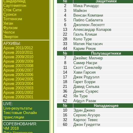
Сандерленд
№
Защитники
Саутгемптон
2
Мика Ричардс
Сток Сити
3
Майкон
Суонси
4
Венсан Компани
Тоттенхэм
5
Пабло Сабалета
Уиган
6
Джолеон Лескотт
Фулхэм
13
Александар Коларов
Челси
22
Гаэль Клиши
Эвертон
28
Коло Туре
АРХИВЫ:
33
Матия Настасич
Архив 2011/2012
44
Карим Рекик
Архив 2010/2011
№
Полузащитники
Архив 2009/2010
7
Джеймс Милнер
Архив 2008/2009
8
Самир Насри
Архив 2007/2008
11
Скотт Синклейр
Архив 2006/2007
14
Хави Гарсия
Архив 2005/2006
17
Джек Родуэлл
Архив 2004/2005
18
Гарет Бэрри
Архив 2003/2004
21
Давид Сильва
Архив 2002/2003
36
Денис Суарес
Архив 2001/2002
42
Яя Туре
Архив 2000/2001
62
Абдул Разак
LIVE:
№
Нападающие
Live-результаты
10
Эдин Джеко
Текстовые Онлайн
16
Серхио Агуэро
трансляции
32
Карлос Тевес
СОРЕВНОВАНИЯ:
60
Джон Гуидетти
ЧМ 2018
Лига Чемпионов