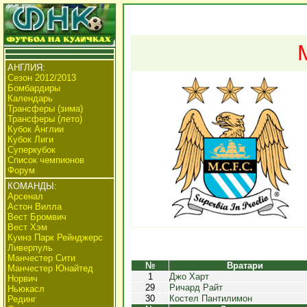
АНГЛИЯ:
Сезон 2012/2013
Бомбардиры
Календарь
Трансферы (зима)
Трансферы (лето)
Кубок Англии
Кубок Лиги
Суперкубок
Список чемпионов
Форум
КОМАНДЫ:
Арсенал
Астон Вилла
Вест Бромвич
Вест Хэм
Куинз Парк Рейнджерс
Ливерпуль
Манчестер Сити
№
Вратари
Манчестер Юнайтед
1
Джо Харт
Норвич
29
Ричард Райт
Ньюкасл
30
Костел Пантилимон
Рединг