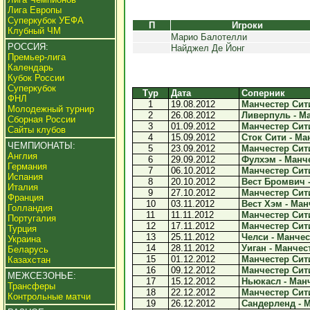
Лига Европы
Суперкубок УЕФА
П
Игроки
Клубный ЧМ
Марио Балотелли
РОССИЯ:
Найджел Де Йонг
Премьер-лига
Календарь
Кубок России
Суперкубок
Тур
Дата
Соперник
ФНЛ
1
19.08.2012
Манчестер Сити
Молодежный турнир
2
26.08.2012
Ливерпуль - Ма
Сборная России
3
01.09.2012
Манчестер Сити
Сайты клубов
4
15.09.2012
Сток Сити - Ман
ЧЕМПИОНАТЫ:
5
23.09.2012
Манчестер Сити
Англия
6
29.09.2012
Фулхэм - Манче
Германия
7
06.10.2012
Манчестер Сити
Испания
8
20.10.2012
Вест Бромвич -
Италия
9
27.10.2012
Манчестер Сити
Франция
10
03.11.2012
Вест Хэм - Ман
Голландия
11
11.11.2012
Манчестер Сити
Португалия
12
17.11.2012
Манчестер Сити
Турция
13
25.11.2012
Челси - Манчес
Украина
14
28.11.2012
Уиган - Манчест
Беларусь
15
01.12.2012
Манчестер Сити
Казахстан
16
09.12.2012
Манчестер Сити
МЕЖСЕЗОНЬЕ:
17
15.12.2012
Ньюкасл - Манч
Трансферы
18
22.12.2012
Манчестер Сити 
Контрольные матчи
19
26.12.2012
Сандерленд - М