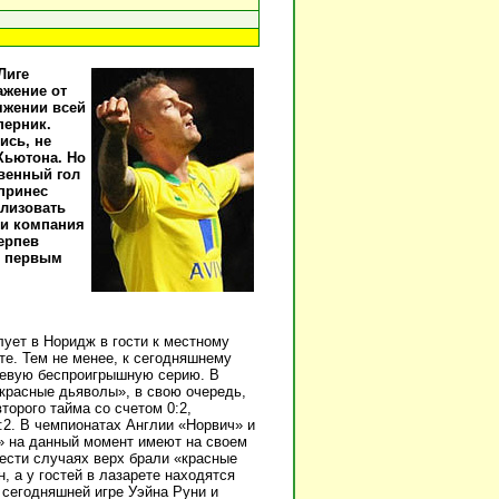
Лиге
ажение от
яжении всей
перник.
ись, не
Хьютона. Но
венный гол
принес
ализовать
 и компания
ерпев
ь первым
ует в Норидж в гости к местному
е. Тем не менее, к сегодняшнему
чевую беспроигрышную серию. В
«красные дьяволы», в свою очередь,
орого тайма со счетом 0:2,
:2. В чемпионатах Англии «Норвич» и
» на данный момент имеют на своем
шести случаях верх брали «красные
, а у гостей в лазарете находятся
 сегодняшней игре Уэйна Руни и