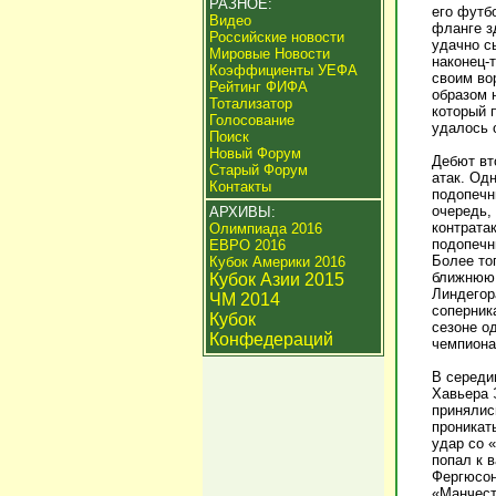
РАЗНОЕ:
его футб
Видео
фланге з
Российские новости
удачно с
Мировые Новости
наконец-
Коэффициенты УЕФА
своим во
Рейтинг ФИФА
образом 
Тотализатор
который п
Голосование
удалось 
Поиск
Новый Форум
Дебют вт
Старый Форум
атак. Од
Контакты
подопечн
очередь,
АРХИВЫ:
контрата
Олимпиада 2016
подопечн
ЕВРО 2016
Более то
Кубок Америки 2016
ближнюю 
Кубок Азии 2015
Линдегор
ЧМ 2014
соперник
Кубок
сезоне о
Конфедераций
чемпиона
В середи
Хавьера 
принялис
проникат
удар со 
попал к 
Фергюсон
«Манчест