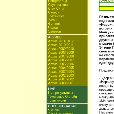
Эллиотт
Сандерленд
Саутгемптон
Сток Сити
Суонси
Тоттенхэм
Пятиматч
Уиган
подошла 
Фулхэм
«Норвича
Челси
встречи 
Эвертон
Манкуниа
прилагая
АРХИВЫ:
дружина 
Архив 2011/2012
в матче 
Архив 2010/2011
Энтони П
Архив 2009/2010
свои мом
Архив 2008/2009
не смогл
Архив 2007/2008
поражени
Архив 2006/2007
идет дру
Архив 2005/2006
Архив 2004/2005
Предыст
Архив 2003/2004
Архив 2002/2003
Лидер ан
Архив 2001/2002
«Норвичу
Архив 2000/2001
поединку
LIVE:
предыдущ
Live-результаты
совершил
Текстовые Онлайн
манкуниа
трансляции
«Манчест
счету вс
СОРЕВНОВАНИЯ:
дьяволы»
ЧМ 2018
Неманья 
Лига Чемпионов