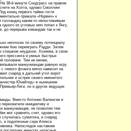
 На 38-й минуте Снодграсс на правом
счете на Холта, однако Смоллинг
Под конец первого тайма гости
моментально прижали «Норвич» к
 и голландец каким-то непостижимым
 одного из угловых мяч попал к Янгу,
е, до перерыва командам так и не
лько неплохих по своему потенциалу
ижнем бою переиграть Радди. Затем
е слишком неудачно. Хозяева, в свою
кого прессинга и умных быстрых
ой половине. Тем не менее,
вязывали манкунианцам равную игру.
 с левого фланга мягко навесил на
вил снаряд в дальний угол ворот
тельнее и острее своего именитого
Манчестер Юнайтед» в нынешнем
 Премьер-Лиги, но и других ведущих
манды. Вместо Антонио Валенсии и
и перехватили инициативу и
и манкунианцев, не позволяя тем
к мог сравнять счет, однако его
в случилась суматоха, и снаряд
о, а подопечные сэра Алекса
тивника. Напоследок наставник
а последних минутах «красные