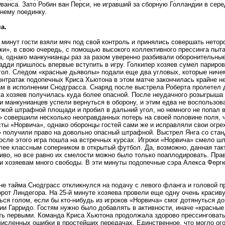
ванса. Зато Робин ван Перси, не игравший за сборную Голландии в серед
нему поединку.
а.
 минут гости взяли мяч под свой контроль и принялись совершать нетор
ки», в свою очередь, с помощью высокого коллективного прессинга пы
а, однако манкунианцы раз за разом уверенно разбивали оборонительные
адди пришлось впервые вступить в игру. Голкипер хозяев сумел париров
гол. Следом «красные дьяволы» подали еще два угловых, которые ниче
онтратак подопечных Криса Хьютона в этом матче закончилась крайне н
ам в исполнении Снодграсса. Снаряд после выстрела Роберта пролетел 
ка хозяев получилась куда более опасной. После неудачного розыгрыша 
и манкунианцев успели вернуться в оборону, и этим едва не воспользо
ужой штрафной площади и пробил в дальний угол, но немного не попал 
 совершили несколько неоправданных потерь на своей половине поля, 
ты «Норвича», однако оборонцы гостей сами же и исправляли свои огрех
 получили право на довольно опасный штрафной. Выстрел Янга со стан
осле этого игра пошла на встречных курсах. Игроки «Норвича» смело шл
лее классным соперником в открытый футбол. Да, возможно, данная так
иво, но все равно их смелости можно было только поаплодировать. Прав
и хозяевам много свободы. В эти минуты подопечные сэра Алекса Фергю
не тайма Снодграсс откликнулся на подачу с левого фланга и головой п
орот Линдегора. На 25-й минуте хозяева провели еще одну очень красив
ься голом, если бы кто-нибудь из игроков «Норвича» смог дотянуться до
ии Гарридо. Гостям нужно было добавлять в активности, иначе «красные
ть первыми. Команда Криса Хьютона продолжала здорово прессинговать 
численных ошибки в простейших передачах. Единственное, что могло огор