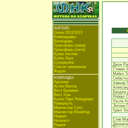
АНГЛИЯ:
Сезон 2012/2013
Бомбардиры
Календарь
Трансферы (зима)
Трансферы (лето)
Кубок Англии
Кубок Лиги
Суперкубок
Джон Ра
Список чемпионов
Стивен У
Форум
Майкл Т
КОМАНДЫ:
Себасть
Арсенал
Хавьер 
Астон Вилла
Алексан
Вест Бромвич
Брэдли 
Вест Хэм
Роберт 
Куинз Парк Рейнджерс
Уэсли Х
Ливерпуль
Энтони 
Манчестер Сити
Грант Хо
Манчестер Юнайтед
Норвич
Стив Мо
Ньюкасл
Джоната
Рединг