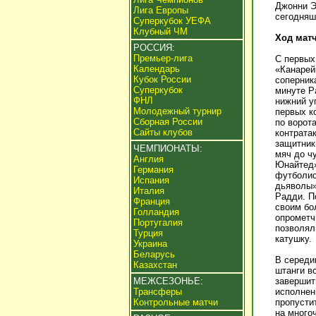
Джонни Э
Лига Европы
сегодняш
Суперкубок УЕФА
Клубный ЧМ
Ход матч
РОССИЯ:
Премьер-лига
С первых
Календарь
«Канарей
Кубок России
соперник
Суперкубок
минуте Р
ФНЛ
нижний у
Молодежный турнир
первых к
Сборная России
по ворот
Сайты клубов
контрата
защитник
ЧЕМПИОНАТЫ:
мяч до ч
Англия
Юнайтед»
Германия
футболис
Испания
дьяволы»
Италия
Радди. П
Франция
своим бо
Голландия
опрометч
Португалия
позволял
Турция
катушку.
Украина
Беларусь
В середи
Казахстан
штанги в
МЕЖСЕЗОНЬЕ:
завершит
Трансферы
исполнен
Контрольные матчи
пропусти
на много