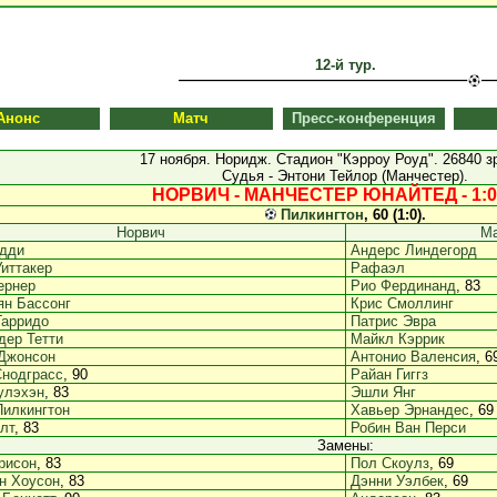
12-й тур.
Анонс
Матч
Пресс-конференция
17 ноября. Норидж. Стадион "Кэрроу Роуд". 26840 з
Судья - Энтони Тейлор (Манчестер).
НОРВИЧ - МАНЧЕСТЕР ЮНАЙТЕД - 1:0 
Пилкингтон
, 60 (1:0).
Норвич
Ма
дди
Андерс Линдегорд
иттакер
Рафаэл
ернер
Рио Фердинанд
, 83
ян Бассонг
Крис Смоллинг
Гарридо
Патрис Эвра
дер Тетти
Майкл Кэррик
Джонсон
Антонио Валенсия
, 6
Снодграсс
, 90
Райан Гиггз
улэхэн
, 83
Эшли Янг
Пилкингтон
Хавьер Эрнандес
, 69
лт
, 83
Робин Ван Перси
Замены:
рисон
, 83
Пол Скоулз
, 69
н Хоусон
, 83
Дэнни Уэлбек
, 69