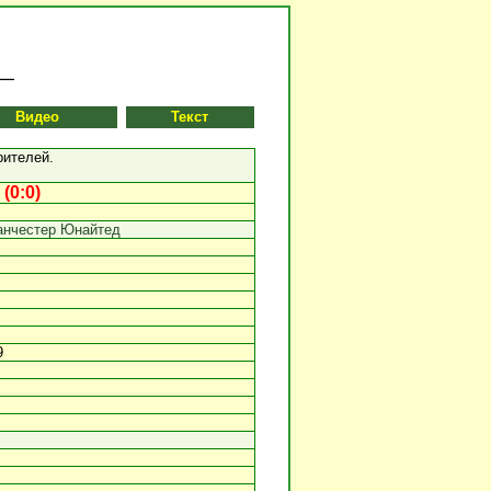
Видео
Текст
рителей.
(0:0)
нчестер Юнайтед
9