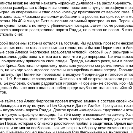
олисты никак не могли наказать «красных дьяволов» за расхлябанность.
дорово разобрался с Эвра и выполнил прострел в чужую штрафную в ра
ыграл на опережении и спас свою команду практически от верного гола. 
то завелись. «Красные дьяволы» добавили в агрессии, напористости и 
ротам. На 40-й минуте Гиггз выполнил отличный прострел на ван Перси,
не сумел попасть по мячу с убойнейшей позиции. Затем после розыгрыша
росто напросто расстреливал ворота Радди, но в створ не попал. В итог
открыть счет.
орой половины встречи остался за гостями. Им удалось провести неско
на из них вполне могла закончиться голом, если бы ван Перси смог в бл
ые сэра Алекса Фергюсона заработали угловой, который был разыгран н
 пытались действовать в том же стиле, что и до перерыва. Тактика высо
к по-прежнему приносила свои плоды. Правда, немного реже, чем в перв
ые Криса Хьютона по-прежнему довольно уверенно сопротивлялись и на
го, на исходе часа игрового времени «канарейки» вышли вперед. Гарридо
штангу, где Пилкинтон перевисел в воздухе Фердинанда и головой отпра
а – 1:0. Все вполне заслуженно. Хозяева в этой встрече атаковали реши
а. Безусловно, сильно радоваться игрокам «Норвича» не стоило, ибо «
держал больше всего волевых побед среди клубов не только английской
тов.
не тайма сэр Алекс Фергюсон провел вторую замену в составе своей ко
Эрнандеса в игру вступили Пол Скоулз и Дэнни Уэлбек. Пропустив, гост
ь штурмовать ворота Радди. Долгое время «канарейки» сдерживали атак
ь в чужую штрафную площадь. На 76-й минуте вышедший на замену Уэлбе
«второго этажа» цели не достиг. Затем в оборонительных порядках хозяе
ван Перси, который с близкого расстояния пробил в защитника. Время шл
а так и не могли сообразить, как им вскрыть оборону неуступчивого про
ер Юнайтед» пошел ва-банк и заменил Рио Фернинанда на Андерсона. Н