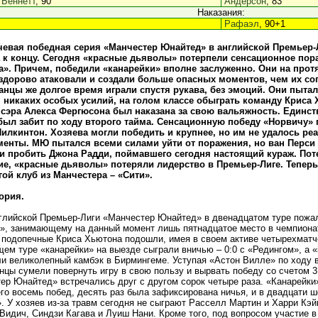
 Беннетт
, 90
Андерсон
, 83
Наказания:
Рафаэл
, 90+1
евая победная серия «Манчестер Юнайтед» в английской Премьер-
к концу. Сегодня «красные дьяволы» потерпели сенсационное пор
». Причем, победили «канарейки» вполне заслуженно. Они на прот
здорово атаковали и создали больше опасных моментов, чем их со
нцы же долгое время играли спустя рукава, без эмоций. Они пытал
 никаких особых усилий, на голом классе обыграть команду Криса 
сэра Алекса Фергюсона был наказана за свою вальяжность. Единст
был забит по ходу второго тайма. Сенсационную победу «Норвичу» 
илкинтон. Хозяева могли победить и крупнее, но им не удалось ре
енты. МЮ пытался всеми силами уйти от поражения, но ван Перси
и пробить Джона Радди, поймавшего сегодня настоящий кураж. Пот
е, «красные дьяволы» потеряли лидерство в Премьер-Лиге. Тепер
гой клуб из Манчестера – «Сити».
ория.
глийской Премьер-Лиги «Манчестер Юнайтед» в двенадцатом туре пожал
», занимающему на данный момент лишь пятнадцатое место в чемпионат
 подопечные Криса Хьютона подошли, имея в своем активе четырехмат
ем туре «канарейки» на выезде сыграли вничью – 0:0 с «Редингом», а 
и великолепный камбэк в Бирмингеме. Уступая «Астон Вилле» по ходу вт
нцы сумели повернуть игру в свою пользу и вырвать победу со счетом 3
ер Юнайтед» встречались друг с другом сорок четыре раза. «Канарейки
его восемь побед, десять раз была зафиксирована ничья, и в двадцати 
. У хозяев из-за травм сегодня не сыграют Расселл Мартин и Харри Кэйн
Видич, Синдзи Кагава и Луиш Нани. Кроме того, под вопросом участие в