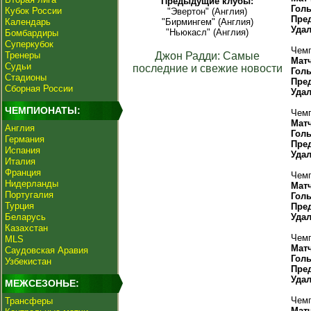
Предыдущие клубы:
Гол
Кубок России
"Эвертон" (Англия)
Пре
Календарь
"Бирмингем" (Англия)
Уда
"Ньюкасл" (Англия)
Бомбардиры
Суперкубок
Чемп
Тренеры
Джон Радди: Самые
Мат
Судьи
последние и свежие новости
Гол
Стадионы
Пре
Сборная России
Уда
ЧЕМПИОНАТЫ:
Чемп
Мат
Англия
Гол
Германия
Пре
Испания
Уда
Италия
Франция
Чемп
Нидерланды
Мат
Португалия
Гол
Турция
Пре
Беларусь
Уда
Казахстан
Чемп
MLS
Мат
Саудовская Аравия
Гол
Узбекистан
Пре
Уда
МЕЖСЕЗОНЬЕ:
Чемп
Трансферы
Мат