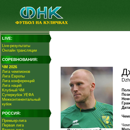
LIVE:
Live-результаты
Онлайн трансляции
СОРЕВНОВАНИЯ:
ЧМ 2026
Д
Лига чемпионов
Лига Европы
Dzh
Лига конференций
Лига наций
Клубный ЧМ
Пол
Поз
Суперкубок УЕФА
Ном
Межконтинентальный
Гра
кубок
Дат
РОССИЯ:
Чем
Премьер-лига
Чемп
Первая лига
Мат
Вторая лига