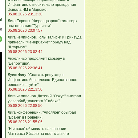
Инфантино относительно проведения
финала ЧМ в Марокко.
05.08.2026 23:13:30
м!
Лига Европы. "Ференцварош" взял верх
над польским "Гурником".
ю
05.08.2026 23:07:57
Лига чемпионов. Голы Талиски и Гринвуда
принесли "Фенербахче" победу над
"Штурмом".
05.08.2026 23:02:44
Анхелиньо продолжит карьеру в
"Депортиво".
05.08.2026 22:36:41
Луиш Фигу: "Спасать репутацию
Инфантино бесполезно. Единственное
решение — уйти".
05.08.2026 22:13:50
Лига чемпионов. Датский "Орхус" выиграл
у азербайджанского "Сабаха".
05.08.2026 22:08:50
Лига конференций. "Аполлон" обыграл
"Бранн" в Норвегии.
05.08.2026 21:55:05
"Ньюкасл" объявил о назначении
Маттиаса Яйссле на пост главного