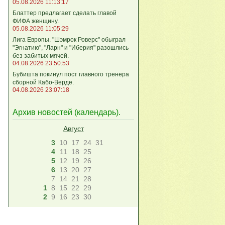
05.08.2026 11:13:17
Блаттер предлагает сделать главой
ФИФА женщину.
05.08.2026 11:05:29
Лига Европы. "Шэмрок Роверс" обыграл
"Эгнатию", "Ларн" и "Иберия" разошлись
без забитых мячей.
04.08.2026 23:50:53
Бубишта покинул пост главного тренера
сборной Кабо-Верде.
04.08.2026 23:07:18
Архив новостей (
календарь
).
Август
3
10
17
24
31
4
11
18
25
5
12
19
26
6
13
20
27
7
14
21
28
1
8
15
22
29
2
9
16
23
30