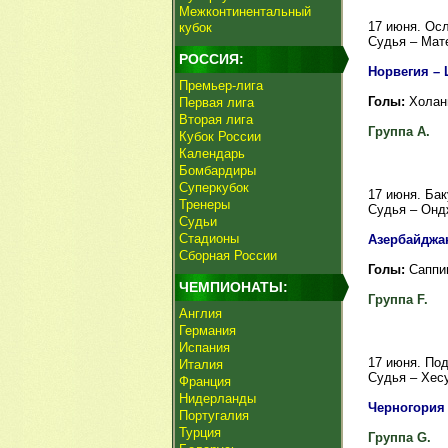
Межконтинентальный
17 июня. Осл
кубок
Судья – Мат
РОССИЯ:
Норвегия – Ш
Премьер-лига
Голы:
Холанн,
Первая лига
Вторая лига
Группа A.
Кубок России
Календарь
Бомбардиры
Суперкубок
17 июня. Бак
Тренеры
Судья – Онд
Судьи
Стадионы
Азербайджан 
Сборная России
Голы:
Саппине
ЧЕМПИОНАТЫ:
Группа F.
Англия
Германия
Испания
17 июня. Под
Италия
Судья – Хес
Франция
Нидерланды
Черногория 
Португалия
Турция
Группа G.