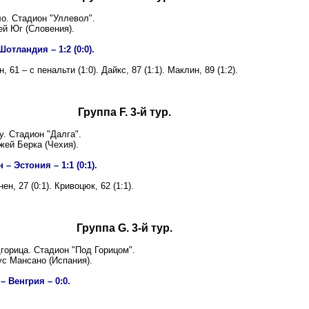
о. Стадион "Уллевол".
ей Юг (Словения).
отландия – 1:2 (0:0).
 61 – с пенальти (1:0). Дайкс, 87 (1:1). Маклин, 89 (1:2).
Группа F. 3-й тур.
у. Стадион "Далга".
жей Берка (Чехия).
– Эстония – 1:1 (0:1).
н, 27 (0:1). Кривоцюк, 62 (1:1).
Группа G. 3-й тур.
горица. Стадион "Под Горицом".
ус Мансано (Испания).
– Венгрия – 0:0.