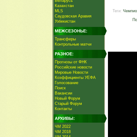
Беларусь
Казахстан
MLS
Теги:
Чемпио
Саудовская Аравия
По
Узбекистан
МЕЖСЕЗОНЬЕ:
Трансферы
Контрольные матчи
РАЗНОЕ:
Прогнозы от ФНК
Российские новости
Мировые Новости
Коэффициенты УЕФА
Голосование
Поиск
Вакансии
Новый Форум
Старый Форум
Контакты
АРХИВЫ:
ЧМ 2022
ЧМ 2018
ЧМ 2014