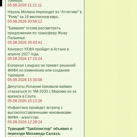
тренера.
05.08.2026 21:21:11
Науэль Молина переходит из "Атлетико" в
"Рому" за 18 миллионов евро..
05.08.2026 20:58:12
"Бавария" готова рассмотреть
предложения по трансферу Жоау
Пальиньи.
05.08.2026 20:43:41
Конгресс УЕФА пройдет в Астане в
апреле 2027 года.
05.08.2026 17:15:24
European Leagues не примет решений
ФИФА по изменению или созданию
турниров.
05.08.2026 15:30:08
Депутаты Испании призвали кабмин
отказаться от ЧМ-2030 с Марокко из-за
кризиса в Сеуте.
05.08.2026 15:12:26
Инфантино проведет встречу с
высокопоставленными чиновниками
ФИФА - агентство.
05.08.2026 12:28:24
Турецкий "Трабзонспор" объявил о
переходе Мохамеда Салаха.