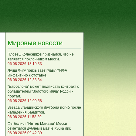
Мировые новости
Пловец Колесников признался, что не
является поклонником Месси.
06.08.2026 13:19:33
Луиш Фигу призывает главу ФИФА
Инфантино к отставке.
06.08.2026 12:33:34
"Барселона" может подписать контракт с
обладателем "Золотого мяча" Родри -
портал.
06.08.2026 12:09:58
Звезда угандийского футбола погиб после
нападения бандитов.
06.08.2026 11:58:20
Футболист "Интер Майами" Месси
отметился дублем в матче Кубка лиг.
06.08.2026 09:42:39