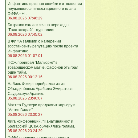
Инфантино признал ошибки в отношении
неудавшегося инвестиционного плана
ФИФА - FT.
06.08.2026 07:46:29
Батраков согласился на переход в
"Галатасарай" - журналист.
06.08.2026 07:45:02
В ФИФА заявили о намерении
восстановить репутацию после проекта
Инфантино.
06.08.2026 01:07:01
ПСЖ проиграл "Мальорке" в
товарищеском матче, Сафонов отыграл
один тайм.
06.08.2026 00:12:16
Набиль Фекир перебрался из из
Объединённых Арабских Эмиратов в
Саудовскую Аравию.
05.08.2026 23:46:07
Маттео Руджери продолжит карьеру в
"Астон Вилле".
05.08.2026 23:30:27
Лига конференций. "Панатинаикос" и
болгарский ЦСКА обменялись голами.
05.08.2026 23:24:29
ФИФА опровергла договоренности