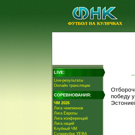
LIVE:
Live-результаты
Онлайн трансляции
Отбороч
СОРЕВНОВАНИЯ:
победу у
Эстоние
ЧМ 2026
Лига чемпионов
Лига Европы
Лига конференций
Лига наций
Клубный ЧМ
Суперкубок УЕФА