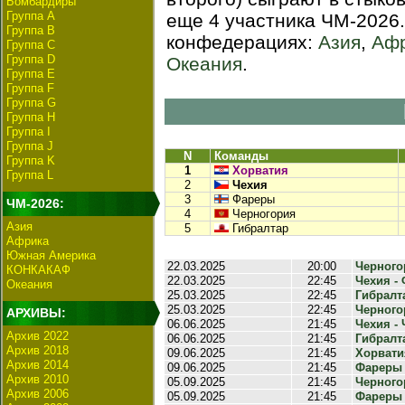
Бомбардиры
Группа А
еще 4 участника ЧМ-2026
Группа B
конфедерациях:
Азия
,
Аф
Группа C
Группа D
Океания
.
Группа E
Группа F
Группа G
Группа H
Группа I
Группа J
N
Команды
Группа K
1
Хорватия
Группа L
2
Чехия
3
Фареры
ЧМ-2026:
4
Черногория
Азия
5
Гибралтар
Африка
Южная Америка
22.03.2025
20:00
Черногор
КОНКАКАФ
22.03.2025
22:45
Чехия - 
Океания
25.03.2025
22:45
Гибралта
25.03.2025
22:45
Черногор
АРХИВЫ:
06.06.2025
21:45
Чехия - 
Архив 2022
06.06.2025
21:45
Гибралта
Архив 2018
09.06.2025
21:45
Хорватия
Архив 2014
09.06.2025
21:45
Фареры -
Архив 2010
05.09.2025
21:45
Черногор
Архив 2006
05.09.2025
21:45
Фареры -