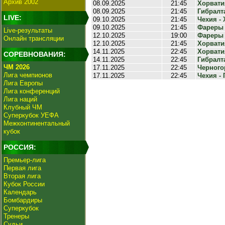
Архив 2002
08.09.2025
21:45
Хорватия
08.09.2025
21:45
Гибралта
LIVE:
09.10.2025
21:45
Чехия - 
09.10.2025
21:45
Фареры -
Live-результаты
12.10.2025
19:00
Фареры -
Онлайн трансляции
12.10.2025
21:45
Хорватия
14.11.2025
22:45
Хорватия
СОРЕВНОВАНИЯ:
14.11.2025
22:45
Гибралта
ЧМ 2026
17.11.2025
22:45
Черногор
Лига чемпионов
17.11.2025
22:45
Чехия - 
Лига Европы
Лига конференций
Лига наций
Клубный ЧМ
Суперкубок УЕФА
Межконтинентальный
кубок
РОССИЯ:
Премьер-лига
Первая лига
Вторая лига
Кубок России
Календарь
Бомбардиры
Суперкубок
Тренеры
Судьи