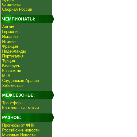
Стадионы
Сборная России
ЧЕМПИОНАТЫ:
Англия
Германия
Испания
Италия
Франция
Нидерланды
Португалия
Турция
Беларусь
Казахстан
MLS
Саудовская Аравия
Узбекистан
МЕЖСЕЗОНЬЕ:
Трансферы
Контрольные матчи
РАЗНОЕ:
Прогнозы от ФНК
Российские новости
Мировые Новости